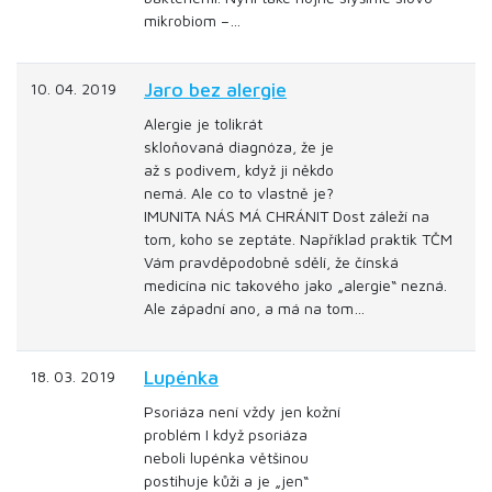
mikrobiom –…
Jaro bez alergie
10. 04. 2019
Alergie je tolikrát
skloňovaná diagnóza, že je
až s podivem, když ji někdo
nemá. Ale co to vlastně je?
IMUNITA NÁS MÁ CHRÁNIT Dost záleží na
tom, koho se zeptáte. Například praktik TČM
Vám pravděpodobně sdělí, že čínská
medicína nic takového jako „alergie“ nezná.
Ale západní ano, a má na tom…
Lupénka
18. 03. 2019
Psoriáza není vždy jen kožní
problém I když psoriáza
neboli lupénka většinou
postihuje kůži a je „jen“