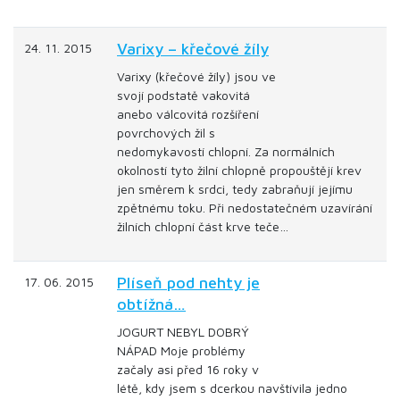
Varixy – křečové žíly
24. 11. 2015
Varixy (křečové žíly) jsou ve
svojí podstatě vakovitá
anebo válcovitá rozšíření
povrchových žil s
nedomykavostí chlopní. Za normálních
okolností tyto žilní chlopně propouštějí krev
jen směrem k srdci, tedy zabraňují jejímu
zpětnému toku. Při nedostatečném uzavírání
žilních chlopní část krve teče…
Plíseň pod nehty je
17. 06. 2015
obtížná…
JOGURT NEBYL DOBRÝ
NÁPAD Moje problémy
začaly asi před 16 roky v
létě, kdy jsem s dcerkou navštívila jedno