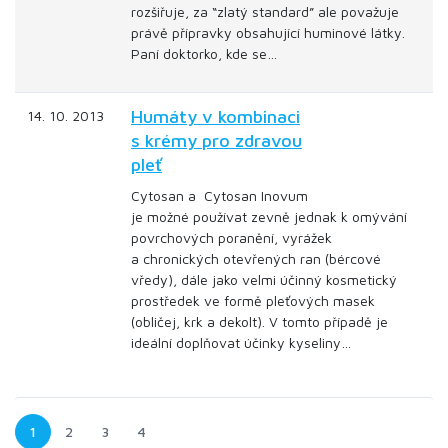
rozšiřuje, za “zlatý standard” ale považuje
právě přípravky obsahující huminové látky.
Paní doktorko, kde se…
Humáty v kombinaci
14. 10. 2013
s krémy pro zdravou
pleť
Cytosan a Cytosan Inovum
je možné používat zevně jednak k omývání
povrchových poranění, vyrážek
a chronických otevřených ran (bércové
vředy), dále jako velmi účinný kosmetický
prostředek ve formě pleťových masek
(obličej, krk a dekolt). V tomto případě je
ideální doplňovat účinky kyseliny…
1
2
3
4