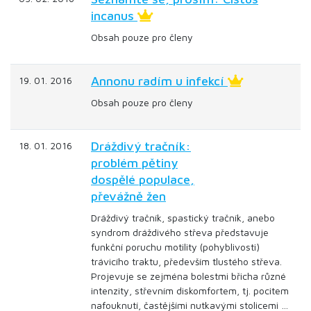
incanus
Obsah pouze pro členy
Annonu radím u infekcí
19. 01. 2016
Obsah pouze pro členy
Dráždivý tračník:
18. 01. 2016
problém pětiny
dospělé populace,
převážně žen
Dráždivý tračník, spastický tračník, anebo
syndrom dráždivého střeva představuje
funkční poruchu motility (pohyblivosti)
trávicího traktu, především tlustého střeva.
Projevuje se zejména bolestmi břicha různé
intenzity, střevním diskomfortem, tj. pocitem
nafouknutí, častějšími nutkavými stolicemi …