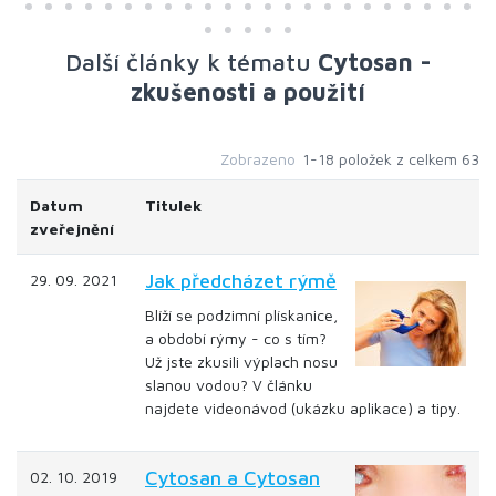
Další články k tématu
Cytosan -
zkušenosti a použití
Zobrazeno
1-18 položek z celkem 63
Datum
Titulek
zveřejnění
Jak předcházet rýmě
29. 09. 2021
Blíží se podzimní plískanice,
a období rýmy - co s tím?
Už jste zkusili výplach nosu
slanou vodou? V článku
najdete videonávod (ukázku aplikace) a tipy.
Cytosan a Cytosan
02. 10. 2019