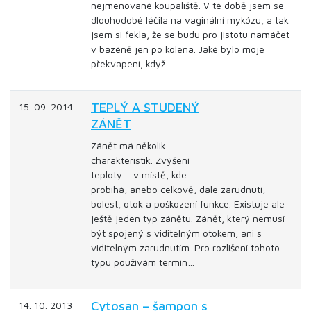
nejmenované koupaliště. V té době jsem se
dlouhodobě léčila na vaginální mykózu, a tak
jsem si řekla, že se budu pro jistotu namáčet
v bazéně jen po kolena. Jaké bylo moje
překvapení, když…
TEPLÝ A STUDENÝ
15. 09. 2014
ZÁNĚT
Zánět má několik
charakteristik. Zvýšení
teploty – v místě, kde
probíhá, anebo celkově, dále zarudnutí,
bolest, otok a poškození funkce. Existuje ale
ještě jeden typ zánětu. Zánět, který nemusí
být spojený s viditelným otokem, ani s
viditelným zarudnutím. Pro rozlišení tohoto
typu používám termín…
Cytosan – šampon s
14. 10. 2013