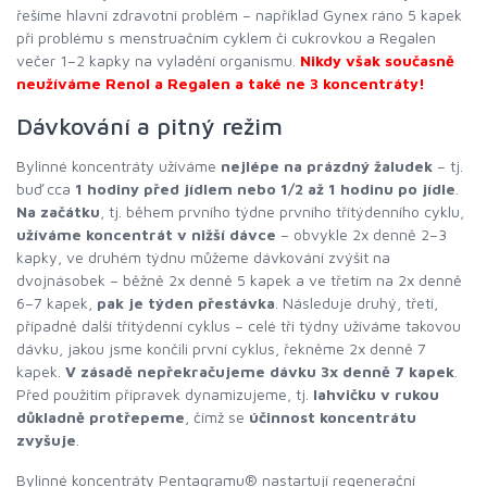
řešíme hlavní zdravotní problém – například Gynex ráno 5 kapek
při problému s menstruačním cyklem či cukrovkou a Regalen
večer 1–2 kapky na vyladění organismu.
Nikdy však současně
neužíváme Renol a Regalen a také ne 3 koncentráty!
Dávkování a pitný režim
Bylinné koncentráty užíváme
nejlépe na prázdný žaludek
– tj.
buď cca
1 hodiny před jídlem nebo 1/2 až 1 hodinu po jídle
.
Na začátku
, tj. během prvního týdne prvního třítýdenního cyklu,
užíváme koncentrát v nižší dávce
– obvykle 2x denně 2–3
kapky, ve druhém týdnu můžeme dávkování zvýšit na
dvojnásobek – běžně 2x denně 5 kapek a ve třetím na 2x denně
6–7 kapek,
pak je týden přestávka
. Následuje druhý, třetí,
případně další třítýdenní cyklus – celé tři týdny užíváme takovou
dávku, jakou jsme končili první cyklus, řekněme 2x denně 7
kapek.
V zásadě nepřekračujeme dávku 3x denně 7 kapek
.
Před použitím přípravek dynamizujeme, tj.
lahvičku v rukou
důkladně protřepeme
, čímž se
účinnost koncentrátu
zvyšuje
.
Bylinné koncentráty Pentagramu® nastartují regenerační