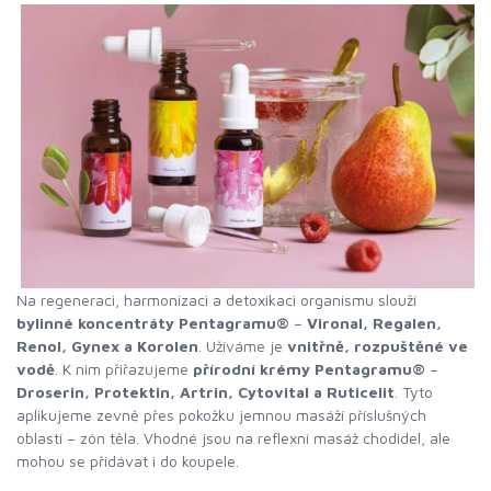
Na regeneraci, harmonizaci a detoxikaci organismu slouží
bylinné koncentráty Pentagramu®
–
Vironal, Regalen,
Renol, Gynex a Korolen
. Užíváme je
vnitřně, rozpuštěné ve
vodě
. K nim přiřazujeme
přírodní krémy Pentagramu®
–
Droserin, Protektin, Artrin, Cytovital a Ruticelit
. Tyto
aplikujeme zevně přes pokožku jemnou masáží příslušných
oblastí – zón těla. Vhodné jsou na reflexní masáž chodidel, ale
mohou se přidávat i do koupele.