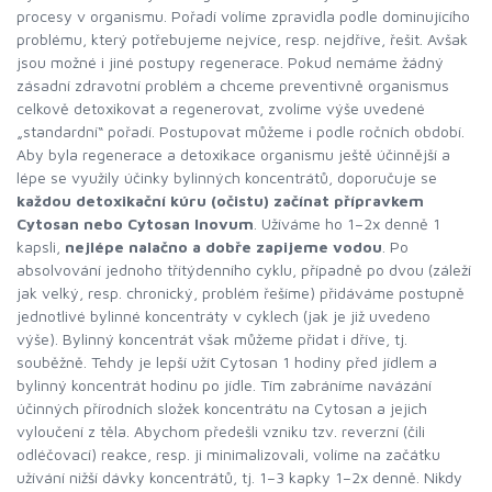
procesy v organismu. Pořadí volíme zpravidla podle dominujícího
problému, který potřebujeme nejvíce, resp. nejdříve, řešit. Avšak
jsou možné i jiné postupy regenerace. Pokud nemáme žádný
zásadní zdravotní problém a chceme preventivně organismus
celkově detoxikovat a regenerovat, zvolíme výše uvedené
„standardní“ pořadí. Postupovat můžeme i podle ročních období.
Aby byla regenerace a detoxikace organismu ještě účinnější a
lépe se využily účinky bylinných koncentrátů, doporučuje se
každou detoxikační kúru (očistu) začínat přípravkem
Cytosan nebo Cytosan Inovum
. Užíváme ho 1–2x denně 1
kapsli,
nejlépe nalačno a dobře zapijeme vodou
. Po
absolvování jednoho třítýdenního cyklu, případně po dvou (záleží
jak velký, resp. chronický, problém řešíme) přidáváme postupně
jednotlivé bylinné koncentráty v cyklech (jak je již uvedeno
výše). Bylinný koncentrát však můžeme přidat i dříve, tj.
souběžně. Tehdy je lepší užít Cytosan 1 hodiny před jídlem a
bylinný koncentrát hodinu po jídle. Tím zabráníme navázání
účinných přírodních složek koncentrátu na Cytosan a jejich
vyloučení z těla. Abychom předešli vzniku tzv. reverzní (čili
odléčovací) reakce, resp. ji minimalizovali, volíme na začátku
užívání nižší dávky koncentrátů, tj. 1–3 kapky 1–2x denně. Nikdy