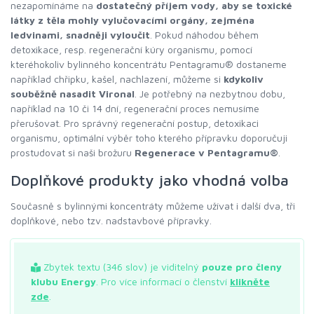
nezapomínáme na
dostatečný příjem vody, aby se toxické
látky z těla mohly vylučovacími orgány, zejména
ledvinami, snadněji vyloučit
. Pokud náhodou během
detoxikace, resp. regenerační kúry organismu, pomocí
kteréhokoliv bylinného koncentrátu Pentagramu® dostaneme
například chřipku, kašel, nachlazení, můžeme si
kdykoliv
souběžně nasadit Vironal
. Je potřebný na nezbytnou dobu,
například na 10 či 14 dní, regenerační proces nemusíme
přerušovat. Pro správný regenerační postup, detoxikaci
organismu, optimální výběr toho kterého přípravku doporučuji
prostudovat si naši brožuru
Regenerace v Pentagramu®
.
Doplňkové produkty jako vhodná volba
Současně s bylinnými koncentráty můžeme užívat i další dva, tři
doplňkové, nebo tzv. nadstavbové přípravky.
Zbytek textu (346 slov) je viditelný
pouze pro členy
klubu Energy
. Pro více informací o členství
klikněte
zde
.