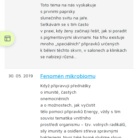
Toto téma na nás vyskakuje
s prvními paprsky
slunečního svitu na jaře.
Setkávám se s tím často
v praxi, kdy ženy začínají řešit, jak si poradit
s pigmentovými skvrnami. Na trhu existuje
mnoho „speciálních“ přípravků určených
k bělení těchto skvrn, v salonech a klinikách
se nabízejí různá…
Fenomén mikrobiomu
30. 05. 2019
Když připravuji přednášky
o imunitě, častých
onemocněních
a o možnostech, jak vyčistit
tělo pomocí přípravků Energy, vždy s tím
souvisí tematika vnitřního
prostředí organismu – tzv. volných radikálů,
síly imunity a osídlení střeva správnými
bakteriemi. Nyní také hojně slyšíme slovo