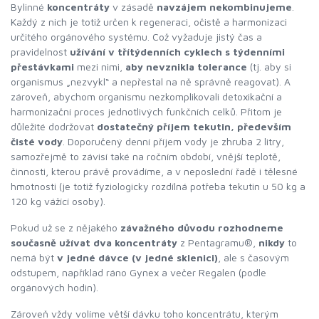
Bylinné
koncentráty
v zásadě
navzájem nekombinujeme
.
Každý z nich je totiž určen k regeneraci, očistě a harmonizaci
určitého orgánového systému. Což vyžaduje jistý čas a
pravidelnost
užívání v třítýdenních cyklech s týdenními
přestávkami
mezi nimi,
aby nevznikla tolerance
(tj. aby si
organismus „nezvykl“ a nepřestal na ně správně reagovat). A
zároveň, abychom organismu nezkomplikovali detoxikační a
harmonizační proces jednotlivých funkčních celků. Přitom je
důležité dodržovat
dostatečný příjem tekutin, především
čisté vody
. Doporučený denní příjem vody je zhruba 2 litry,
samozřejmě to závisí také na ročním období, vnější teplotě,
činnosti, kterou právě provádíme, a v neposlední řadě i tělesné
hmotnosti (je totiž fyziologicky rozdílná potřeba tekutin u 50 kg a
120 kg vážící osoby).
Pokud už se z nějakého
závažného důvodu rozhodneme
současně užívat dva koncentráty
z Pentagramu®,
nikdy
to
nemá být
v jedné dávce (v jedné sklenici)
, ale s časovým
odstupem, například ráno Gynex a večer Regalen (podle
orgánových hodin).
Zároveň vždy volíme větší dávku toho koncentrátu, kterým