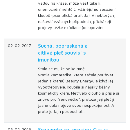
vadou na kráse, může vést také k
onemocnění nehtů či vážnějšímu zasažení
kloubů (psoriatická artritida). V některých,
naštěstí vzácných případech, přicházejí
projevy těžké exfoliace (odlupování…
Suchá, popraskaná a
02. 02. 2017
citlivá pleť souvisí s
imunitou
Stalo se mi, že se ke mně
vrátila kamarádka, která začala používat
jeden z krémů Beauty Energy, a když jej
vypotřebovala, koupila si nějaký běžný
kosmetický krém. Netrvalo dlouho a přišla si
znovu pro “renovéčko”, protože její pleť jí
jasně dala najevo svou nespokojenost. A
proto je fajn poslouchat…
Seznamte se, prosím: Cistus
05. 02. 2016