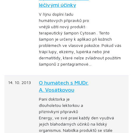
léčivými účinky
V říjnu doplní řadu
humátových přípravků pro
vnější užití nový produkt:
terapeutický šampon Cytosan . Tento
šampon je určený k aplikaci při kožních
problémech ve vlasové pokožce. Pokud vás
trápí lupy, ekzémy, lupénka nebo jiné
dermatitidy, které nelze zvládnout použitím
šamponů z pentagramové…
O humátech s MUDr.
14. 10. 2013
A. Vosátkovou
Paní doktorka je
dlouholetou lektorkou a
příznivkyní přípravků
Energy, ve své praxi každý den využívá
jejich blahodárných účinků na lidský
organismus. Nabídka produktů se stále