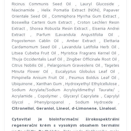
Ricinus Communis Seed Oil , Lauryl Glucoside ,
Niacinamide , Helix Pomatia Extract (NON), Papaver
Orientale Seed Oil , Commiphora Myrrha Gum Extract ,
Boswellia Carterii Gum Extract , Croton Lechleri Resin
Extract , Shorea Robusta Resin Extract , Eisenia Andrei
Extract , Parfum (Lavandula Angustifolia Oil ,
Pogostemon Cablin Oil , Amber Extract , Elettaria
Cardamomum Seed Oil , Lavandula Latifolia Herb Oil ,
Litsea Cubeba Fruit Oil , Myristica Fragrans Kernel Oil ,
Thuja Occidentalis Leaf Oil , Zingiber Officinale Root Oil ,
Citrus Nobilis Oil , Pelargonium Graveolens Oil , Tagetes
Minuta Flower Oil , Eucalyptus Globulus Leaf Oil ,
Pimpinella Anisum Fruit Oil , Peumus Boldus Leaf Oil ,
Ubiquinone , Xanthan Gum , Hydroxyethyl Ethylcellulose ,
Sodium Acrylate/Sodium Acryloyldimethyl Taurate/ ,
Acrylamide , Copolymer , Glyceryl Caprylate , Caprylyl
Glycol , Phenylpropanol , Sodium Hydroxide ,
Citronellol, Geraniol, Lineol, d-Limonene, Linalool.
Cytovital je bioinformační širokospektrální
regenerační krém s vysokým obsahem termální