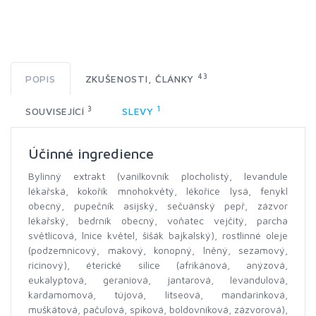
43
POPIS
ZKUŠENOSTI, ČLÁNKY
3
1
SOUVISEJÍCÍ
SLEVY
Účinné ingredience
Bylinný extrakt (vanilkovník plocholistý, levandule
lékařská, kokořík mnohokvětý, lékořice lysá, fenykl
obecný, pupečník asijský, sečuánský pepř, zázvor
lékařský, bedrník obecný, voňatec vejčitý, parcha
světlicová, lnice květel, šišák bajkalský), rostlinné oleje
(podzemnicový, makový, konopný, lněný, sezamový,
ricinový), éterické silice (afrikánová, anýzová,
eukalyptová, geraniová, jantarová, levandulová,
kardamomová, tújová, litseová, mandarinková,
muškátová, pačulová, spiková, boldovníková, zázvorová),