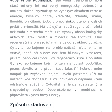
vody vřídla Podhájska.
Tato voda třetihorního moře
stará miliony let má velký energetický potenciál a
unikátní složení. Vyznačuje se vysokým obsahem zemské
energie, kyseliny borité, křemičité, chloridů, síranů,
fluoridů, uhličitanů, jódu, brómu, zinku, titanu a dalších
prvků a minerálů. Má stálejší a hlubší regenerační efekt
než voda z Mrtvého moře. Pro vysoký obsah biologicky
aktivních látek, rostlin a minerálů má Cytovital silný
regenerační a omlazující vliv na celou strukturu pokožky.
Cytovital aplikujeme na problematická místa v tenké
vrstvě, např. při silném narušení hlubokými vráskami,
jizvami nebo celulitidou. Při regenerační kůře s použitím
Gynexu aplikujeme krém u žen na oblast podbříšku,
prsou, dekoltu a na přední části krku. Při hubnutí nebo
naopak při zvyšování objemu svalů potíráme kůži na
místech, kde dochází k jejímu povolení či napínání. Krém
odstraňuje svědění. Cytovital je lehce roztíratelný a
smývatelný vodou. Doporučujeme v kombinaci s
přípravkem Gynex firmy Energy.
Způsob skladování