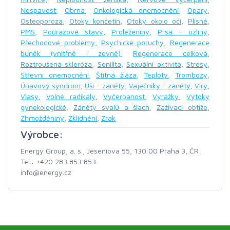
Nespavost
,
Obrna
,
Onkologická onemocnění
,
Opary
,
Osteoporóza
,
Otoky končetin
,
Otoky okolo očí
,
Plísně
,
PMS
,
Poúrazové stavy
,
Proleženiny
,
Prsa - uzliny
,
Přechodové problémy
,
Psychické poruchy
,
Regenerace
buněk (vnitřně i zevně)
,
Regenerace celková
,
Roztroušená skleróza
,
Senilita
,
Sexuální aktivita
,
Stresy
,
Střevní onemocnění
,
Štítná žláza
,
Teploty
,
Trombózy
,
Únavový syndrom
,
Uši - záněty
,
Vaječníky - záněty
,
Viry
,
Vlasy
,
Volné radikály
,
Vyčerpanost
,
Vyrážky
,
Výtoky
gynekologické
,
Záněty svalů a šlach
,
Zažívací obtíže
,
Zhmožděniny
,
Zklidnění
,
Zrak
Výrobce:
Energy Group, a. s., Jeseniova 55, 130 00 Praha 3, ČR
Tel.: +420 283 853 853
info@energy.cz