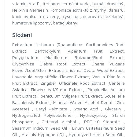
vitamin A a E, třetihorní termální voda, humát draselný,
Helixin a Vermesin, kombinace extraktů z myrhy, damaru,
kadidlovníku a dracény, kyselina jantarová a azelaová,
humátové lipozomy, betaglukany.
Složení
Extractum Herbarum (Rhaponticum Carthamoides Root
Extract, Zanthoxylum Piperitum Fruit Extract,
Polygonatum Multiflorum Rhizome/Root Extract,
Glycyrrhiza Glabra Root Extract, Linaria Vulgaris
Flower/Leaf/Stem Extract, Liriosma Ovata Wood Extract,
Lavandula Angustifolia Flower Extract, Vanilla Planifolia
Fruit Extract, Zingiber Officinale Root Extract, Centella
Asiatica Flower/Leaf/Stem Extract, Pimpinella Anisum
Fruit Extract, Foeniculum Vulgare Fruit Extract, Scutellaria
Baicalensis Extract, Mineral Water, Alcohol Denat., Zinc
Acetate) , Cetyl Palmitate , Stearic Acid , Glycerin ,
Hydrogenated Polyisobutene , Hydroxypropyl Starch
Phosphate , Cetearyl Alcohol , PEG-40 Stearate ,
Sesamum Indicum Seed Oil , Linum Usitatissimum Seed
Oil , Arachis Hypogaea Oil , Hydrolyzed Hemp Seed Oil ,