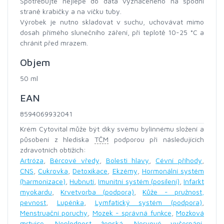
Spotřebujte nejlépe do data vyznačeného na spodní
straně krabičky a na víčku tuby.
Výrobek je nutno skladovat v suchu, uchovávat mimo
dosah přímého slunečního záření, při teplotě 10-25 °C a
chránit před mrazem.
Objem
50 ml
EAN
8594069932041
Krém Cytovital může být díky svému bylinnému složení a
působení z hlediska
TČM
podporou při následujících
zdravotních obtížích:
Artróza
,
Bércové vředy
,
Bolesti hlavy
,
Cévní příhody
,
CNS
,
Cukrovka
,
Detoxikace
,
Ekzémy
,
Hormonální systém
(harmonizace)
,
Hubnutí
,
Imunitní systém (posílení)
,
Infarkt
myokardu
,
Krvetvorba (podpora)
,
Kůže - pružnost,
pevnost
,
Lupénka
,
Lymfatický systém (podpora)
,
Menstruační poruchy
,
Mozek - správná funkce
,
Mozková
mrtvice
,
Neplodnost ženská
,
Nervové vyčerpání
,