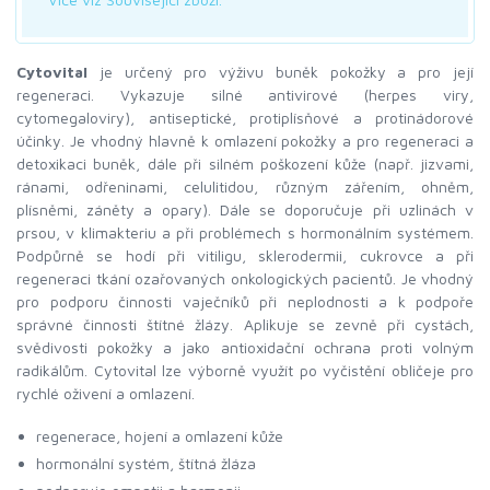
Cytovital
je určený pro výživu buněk pokožky a pro její
regeneraci. Vykazuje silné antivirové (herpes viry,
cytomegaloviry), antiseptické, protiplísňové a protinádorové
účinky. Je vhodný hlavně k omlazení pokožky a pro regeneraci a
detoxikaci buněk, dále při silném poškození kůže (např. jizvami,
ránami, odřeninami, celulitidou, různým zářením, ohněm,
plísněmi, záněty a opary). Dále se doporučuje při uzlinách v
prsou, v klimakteriu a při problémech s hormonálním systémem.
Podpůrně se hodí při vitiligu, sklerodermii, cukrovce a při
regeneraci tkání ozařovaných onkologických pacientů. Je vhodný
pro podporu činnosti vaječníků při neplodnosti a k podpoře
správné činnosti štítné žlázy. Aplikuje se zevně při cystách,
svědivosti pokožky a jako antioxidační ochrana proti volným
radikálům. Cytovital lze výborně využít po vyčistění obličeje pro
rychlé oživení a omlazení.
regenerace, hojení a omlazení kůže
hormonální systém, štítná žláza