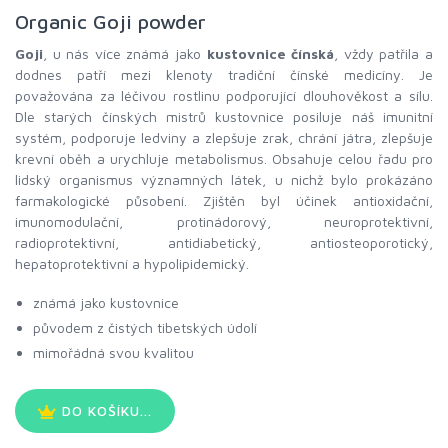
Organic Goji powder
Goji
, u nás více známá jako
kustovnice čínská
, vždy patřila a
dodnes patří mezi klenoty tradiční čínské medicíny. Je
považována za léčivou rostlinu podporující dlouhověkost a sílu.
Dle starých čínských mistrů kustovnice posiluje náš imunitní
systém, podporuje ledviny a zlepšuje zrak, chrání játra, zlepšuje
krevní oběh a urychluje metabolismus. Obsahuje celou řadu pro
lidský organismus významných látek, u nichž bylo prokázáno
farmakologické působení. Zjištěn byl účinek antioxidační,
imunomodulační, protinádorový, neuroprotektivní,
radioprotektivní, antidiabetický, antiosteoporotický,
hepatoprotektivní a hypolipidemický.
známá jako kustovnice
původem z čistých tibetských údolí
mimořádná svou kvalitou
DO KOŠÍKU...