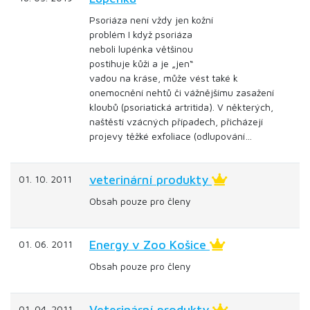
Psoriáza není vždy jen kožní
problém I když psoriáza
neboli lupénka většinou
postihuje kůži a je „jen“
vadou na kráse, může vést také k
onemocnění nehtů či vážnějšímu zasažení
kloubů (psoriatická artritida). V některých,
naštěstí vzácných případech, přicházejí
projevy těžké exfoliace (odlupování…
veterinární produkty
01. 10. 2011
Obsah pouze pro členy
Energy v Zoo Košice
01. 06. 2011
Obsah pouze pro členy
Veterinární produkty
01. 04. 2011