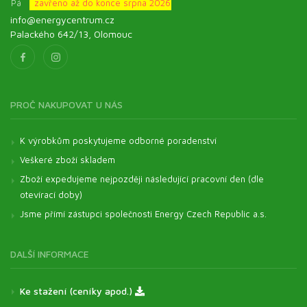
Pá
zavřeno až do konce srpna 2026
info@energycentrum.cz
Palackého 642/13, Olomouc
PROČ NAKUPOVAT U NÁS
K výrobkům poskytujeme odborné poradenství
Veškeré zboží skladem
Zboží expedujeme nejpozději následující pracovní den (dle
otevírací doby)
Jsme přímí zástupci společnosti Energy Czech Republic a.s.
DALŠÍ INFORMACE
Ke stažení (ceníky apod.)