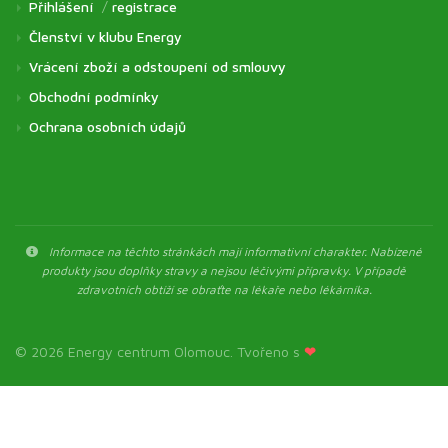
Přihlášení
/
registrace
Členství v klubu Energy
Vrácení zboží a odstoupení od smlouvy
Obchodní podmínky
Ochrana osobních údajů
Informace na těchto stránkách mají informativní charakter. Nabízené
produkty jsou doplňky stravy a nejsou léčivými přípravky. V případě
zdravotních obtíží se obraťte na lékaře nebo lékárníka.
© 2026 Energy centrum Olomouc. Tvořeno s
❤