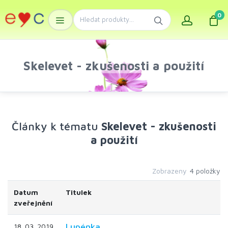
0
Skelevet - zkušenosti a použití
Články k tématu
Skelevet - zkušenosti
a použití
Zobrazeny
4 položky
Datum
Titulek
zveřejnění
Lupénka
18. 03. 2019