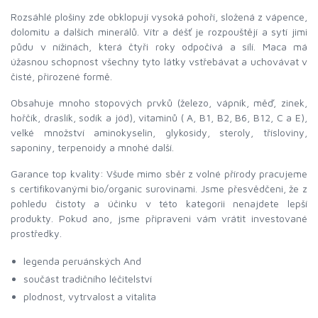
Rozsáhlé plošiny zde obklopují vysoká pohoří, složená z vápence,
dolomitu a dalších minerálů. Vítr a déšť je rozpouštějí a sytí jimi
půdu v nížinách, která čtyři roky odpočívá a sílí. Maca má
úžasnou schopnost všechny tyto látky vstřebávat a uchovávat v
čisté, přirozené formě.
Obsahuje mnoho stopových prvků (železo, vápník, měď, zinek,
hořčík, draslík, sodík a jód), vitaminů ( A, B1, B2, B6, B12, C a E),
velké množství aminokyselin, glykosidy, steroly, třísloviny,
saponiny, terpenoidy a mnohé další.
Garance top kvality: Všude mimo sběr z volné přírody pracujeme
s certifikovanými bio/organic surovinami. Jsme přesvědčeni, že z
pohledu čistoty a účinku v této kategorii nenajdete lepší
produkty. Pokud ano, jsme připraveni vám vrátit investované
prostředky.
legenda peruánských And
součást tradičního léčitelství
plodnost, vytrvalost a vitalita