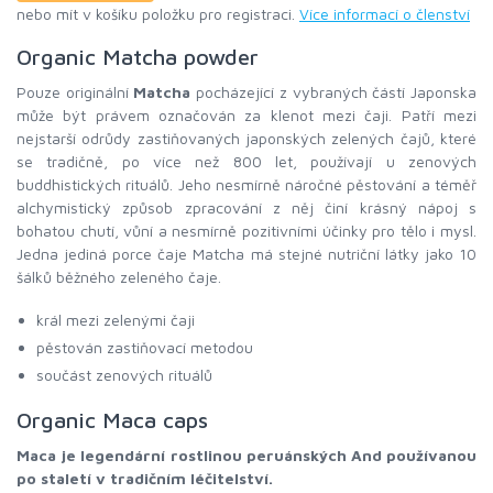
nebo mít v košíku položku pro registraci.
Více informací o členství
Organic Matcha powder
Pouze originální
Matcha
pocházející z vybraných částí Japonska
může být právem označován za klenot mezi čaji. Patří mezi
nejstarší odrůdy zastiňovaných japonských zelených čajů, které
se tradičně, po více než 800 let, používají u zenových
buddhistických rituálů. Jeho nesmírně náročné pěstování a téměř
alchymistický způsob zpracování z něj činí krásný nápoj s
bohatou chutí, vůní a nesmírně pozitivními účinky pro tělo i mysl.
Jedna jediná porce čaje Matcha má stejné nutriční látky jako 10
šálků běžného zeleného čaje.
král mezi zelenými čaji
pěstován zastiňovací metodou
součást zenových rituálů
Organic Maca caps
Maca je legendární rostlinou peruánských And používanou
po staletí v tradičním léčitelství.