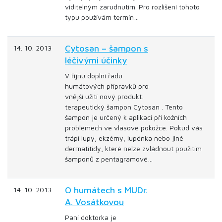
viditelným zarudnutím. Pro rozlišení tohoto
typu používám termín…
Cytosan – šampon s
14. 10. 2013
léčivými účinky
V říjnu doplní řadu
humátových přípravků pro
vnější užití nový produkt:
terapeutický šampon Cytosan . Tento
šampon je určený k aplikaci při kožních
problémech ve vlasové pokožce. Pokud vás
trápí lupy, ekzémy, lupénka nebo jiné
dermatitidy, které nelze zvládnout použitím
šamponů z pentagramové…
O humátech s MUDr.
14. 10. 2013
A. Vosátkovou
Paní doktorka je