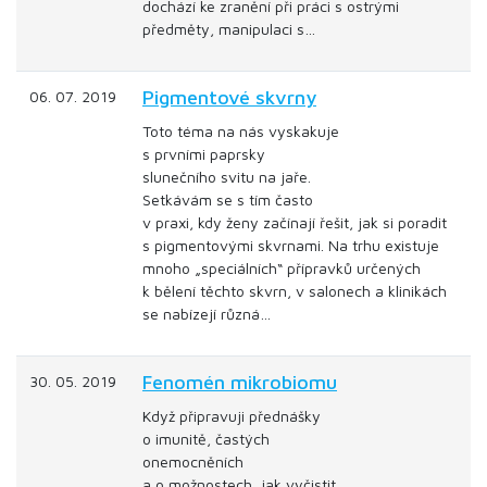
dochází ke zranění při práci s ostrými
předměty, manipulaci s…
Pigmentové skvrny
06. 07. 2019
Toto téma na nás vyskakuje
s prvními paprsky
slunečního svitu na jaře.
Setkávám se s tím často
v praxi, kdy ženy začínají řešit, jak si poradit
s pigmentovými skvrnami. Na trhu existuje
mnoho „speciálních“ přípravků určených
k bělení těchto skvrn, v salonech a klinikách
se nabízejí různá…
Fenomén mikrobiomu
30. 05. 2019
Když připravuji přednášky
o imunitě, častých
onemocněních
a o možnostech, jak vyčistit