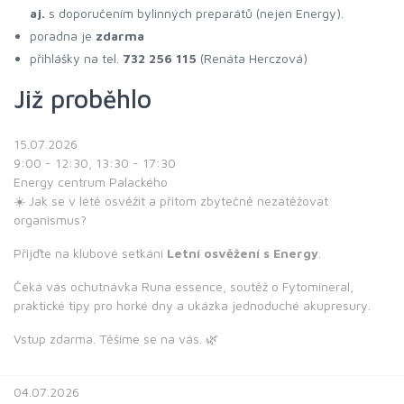
aj.
s doporučením bylinných preparátů (nejen Energy).
poradna je
zdarma
přihlášky na tel.
732 256 115
(Renáta Herczová)
Již proběhlo
15.07.2026
9:00 - 12:30, 13:30 - 17:30
Energy centrum Palackého
☀️ Jak se v létě osvěžit a přitom zbytečně nezatěžovat
organismus?
Přijďte na klubové setkání
Letní osvěžení s Energy
.
Čeká vás ochutnávka Runa essence, soutěž o Fytomineral,
praktické tipy pro horké dny a ukázka jednoduché akupresury.
Vstup zdarma. Těšíme se na vás. 🌿
04.07.2026