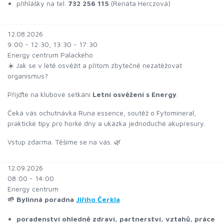
přihlášky na tel.
732 256 115
(Renáta Herczová)
12.08.2026
9:00 - 12:30, 13:30 - 17:30
Energy centrum Palackého
☀️ Jak se v létě osvěžit a přitom zbytečně nezatěžovat
organismus?
Přijďte na klubové setkání
Letní osvěžení s Energy
.
Čeká vás ochutnávka Runa essence, soutěž o Fytomineral,
praktické tipy pro horké dny a ukázka jednoduché akupresury.
Vstup zdarma. Těšíme se na vás. 🌿
12.09.2026
08:00 - 14:00
Energy centrum
🌱 Bylinná poradna
Jiřího Čerkla
poradenství ohledně zdraví, partnerství, vztahů, práce