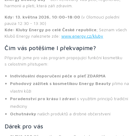
harmonii a pleti, která září zdravím.
Kdy: 13. května 2026, 10:00–18:00
(v Olomouci polední
pauza 12:30 - 13:30)
Kde:
Kluby Energy po celé České republice
; Seznam všech
Klubů Energy naleznete zde:
www.energy.cz/kluby
Čím vás potěšíme I překvapíme?
Připravili jsme pro vás program propojující funkční kosmetiku
s celostním přístupem:
Individuální doporučení péče o pleť ZDARMA
Pohodový zážitek s kosmetikou Energy Beauty
přímo na
vlastní kůži
Poradenství pro krásu i zdraví
s využitím principů tradiční
medicíny
Ochutnávky
našich produktů a drobné občerstvení
Dárek pro vás