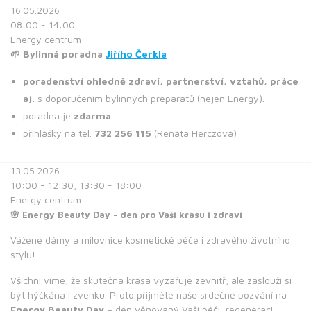
16.05.2026
08:00 - 14:00
Energy centrum
🌱 Bylinná poradna
Jiřího Čerkla
poradenství ohledně zdraví, partnerství, vztahů, práce
aj.
s doporučením bylinných preparátů (nejen Energy).
poradna je
zdarma
přihlášky na tel.
732 256 115
(Renáta Herczová)
13.05.2026
10:00 - 12:30, 13:30 - 18:00
Energy centrum
🌸 Energy Beauty Day - den pro Vaši krásu i zdraví
Vážené dámy a milovnice kosmetické péče i zdravého životního
stylu!
Všichni víme, že skutečná krása vyzařuje zevnitř, ale zaslouží si
být hýčkána i zvenku. Proto přijměte naše srdečné pozvání na
Energy Beauty Day
– den věnovaný Vaší péči, regeneraci,