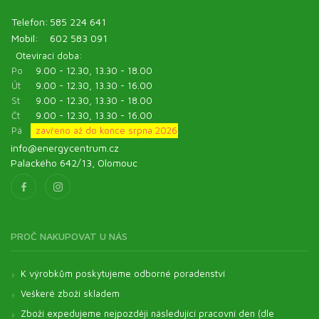
Telefon:
585 224 641
Mobil:
602 583 091
Otevírací doba:
Po
9.00 - 12.30, 13.30 - 18.00
Út
9.00 - 12.30, 13.30 - 16.00
St
9.00 - 12.30, 13.30 - 18.00
Čt
9.00 - 12.30, 13.30 - 16.00
Pá
zavřeno až do konce srpna 2026
info@energycentrum.cz
Palackého 642/13, Olomouc
PROČ NAKUPOVAT U NÁS
K výrobkům poskytujeme odborné poradenství
Veškeré zboží skladem
Zboží expedujeme nejpozději následující pracovní den (dle