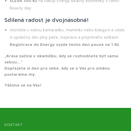
SLEVA 100 Kč
na nákup Energy Beauty kosmetiky v rámci
Beauty day
Sdílená radost je dvojnásobná!
Vezměte s sebou kamarádku, maminku nebo kolegyni a užijte
si společný den plný péče, inspirace a příjemného setkání!
Registrace do Energy vyjde tento den pouze na 1 Kč.
„Krása začíná v okamžiku, kdy se rozhodnete být sama
sebou…“
Dopřejete si den pro sebe, kdy se o Vás pro změnu
postaráme my.
Těšíme se na Vás!
KONTAKT