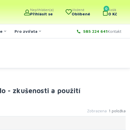
0
Nepřihlášen(a)
Uložené
Košík
Přihlásit se
Oblíbené
0 Kč
če
Pro zvířata
585 224 641
Kontakt
 - zkušenosti a použití
Zobrazena
1 položka