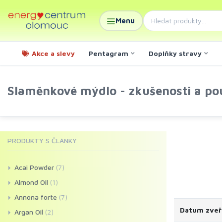
Menu
Akce a slevy
Pentagram
Doplňky stravy
Slaměnkové mýdlo - zkušenosti a pou
PRODUKTY S ČLÁNKY
Acai Powder
(7)
Almond Oil
(1)
Annona forte
(7)
Datum zveř
Argan Oil
(2)