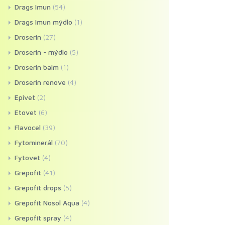
Drags Imun
(54)
Drags Imun mýdlo
(1)
Droserin
(27)
Droserin - mýdlo
(5)
Droserin balm
(1)
Droserin renove
(4)
Epivet
(2)
Etovet
(6)
Flavocel
(39)
Fytominerál
(70)
Fytovet
(4)
Grepofit
(41)
Grepofit drops
(5)
Grepofit Nosol Aqua
(4)
Grepofit spray
(4)