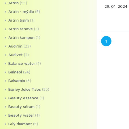
Artrin
(55)
29. 01. 2024
Artrin - mýdlo
(5)
Artrin balm
(1)
Artrin renove
(3)
Artrin šampon
(1)
1
Audiron
(23)
Audivet
(2)
Balance water
(1)
Balneol
(24)
Balsamio
(6)
Barley Juice Tabs
(25)
Beauty essence
(1)
Beauty sérum
(1)
Beauty water
(1)
Bílý diamant
(5)