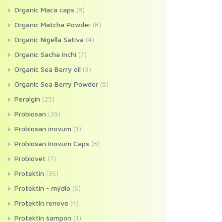
Organic Maca caps
(8)
Organic Matcha Powder
(8)
Organic Nigella Sativa
(4)
Organic Sacha Inchi
(7)
Organic Sea Berry oil
(3)
Organic Sea Berry Powder
(8)
Peralgin
(25)
Probiosan
(39)
Probiosan inovum
(1)
Probiosan Inovum Caps
(8)
Probiovet
(7)
Protektin
(35)
Protektin - mýdlo
(6)
Protektin renove
(4)
Protektin šampon
(1)