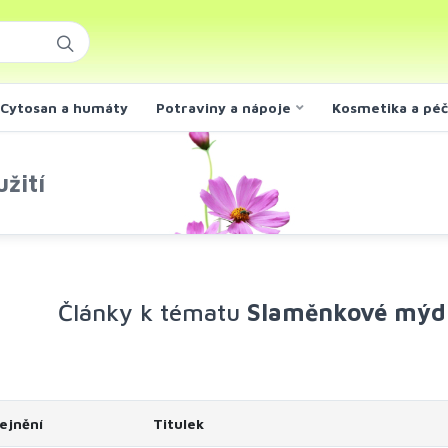
Cytosan a humáty
Potraviny a nápoje
Kosmetika a pé
žití
Články k tématu
Slaměnkové mýdlo
ejnění
Titulek