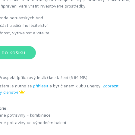
řipraveni vám vrátit investované prostředky.
enda peruánských And
část tradičního léčitelství
dnost, vytrvalost a vitalita
DO KOŠÍKU...
rospekt (příbalový leták) ke stažení (6.84 MB).
ažení je nutno se
přihlásit
a být členem klubu Energy.
Zobrazit
y členství
.
orie:
ené potraviny - kombinace
ené potraviny ve výhodném balení