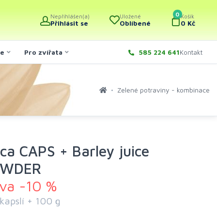
0
Nepřihlášen(a)
Uložené
Košík
Přihlásit se
Oblíbené
0 Kč
če
Pro zvířata
585 224 641
Kontakt
Zelené potraviny - kombinace
ca CAPS + Barley juice
OWDER
eva -10 %
kapslí + 100 g