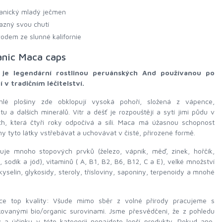
anický mladý ječmen
azný svou chutí
odem ze slunné kalifornie
nic Maca caps
je legendární rostlinou peruánských And používanou po
í v tradičním léčitelství.
hlé plošiny zde obklopují vysoká pohoří, složená z vápence,
tu a dalších minerálů. Vítr a déšť je rozpouštějí a sytí jimi půdu v
ách, která čtyři roky odpočívá a sílí. Maca má úžasnou schopnost
y tyto látky vstřebávat a uchovávat v čisté, přirozené formě.
uje mnoho stopových prvků (železo, vápník, měď, zinek, hořčík,
k, sodík a jód), vitaminů ( A, B1, B2, B6, B12, C a E), velké množství
yselin, glykosidy, steroly, třísloviny, saponiny, terpenoidy a mnohé
ce top kvality: Všude mimo sběr z volné přírody pracujeme s
ikovanými bio/organic surovinami. Jsme přesvědčeni, že z pohledu
y a účinku v této kategorii nenajdete lepší produkty. Pokud ano,