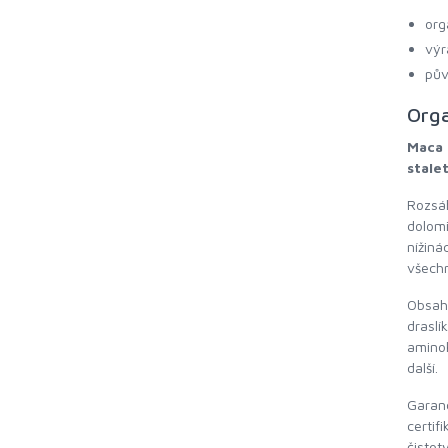
org
výr
pův
Orga
Maca 
stalet
Rozsá
dolomi
nížin
všechn
Obsah
draslí
aminok
další.
Garan
certif
čistot