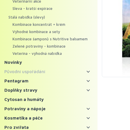
Veterinární akce
Sleva - kratší expirace
Stálá nabídka (slevy)
Kombinace koncentrát + krém
Výhodné kombinace a sety
Kombinace šamponů s Nutritive balsamem
Zelené potraviny - kombinace
Veterina - výhodná nabídka
Novinky
Původní uspořádání
Energy food
Pentagram
Pentagram - bylinné koncentráty
Koncentráty
Doplňky stravy
Pentagram - regenerační krémy
Krémy
Bylinné koncentráty
Cytosan a humáty
Mycosynergy
Krémy XXL
Probiotika a trávení
Potraviny a nápoje
Solitérní bylinné koncentráty
Krémy Profi
Imunita
Zelené potraviny
Kosmetika a péče
Ostatní bylinné koncentráty
Šampony
Vitaminy, minerály a kolagen
Chlorella a spirulina
Bylinné čaje a nápoje
Pleť
Pro zvířata