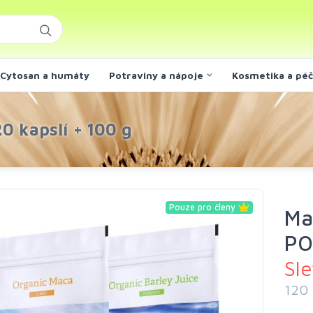
Cytosan a humáty
Potraviny a nápoje
Kosmetika a pé
0 kapslí + 100 g
Pouze pro členy
Ma
P
Sl
120 