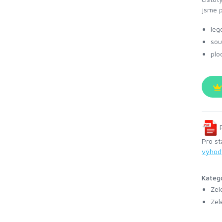
jsme p
leg
sou
plo
P
Pro st
výhod
Kateg
Zel
Zel