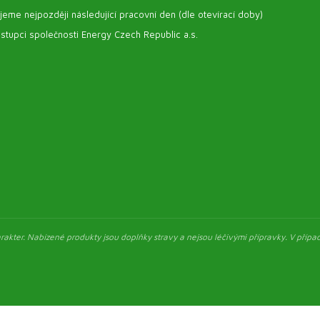
eme nejpozději následující pracovní den (dle otevírací doby)
stupci společnosti Energy Czech Republic a.s.
akter. Nabízené produkty jsou doplňky stravy a nejsou léčivými přípravky. V případ