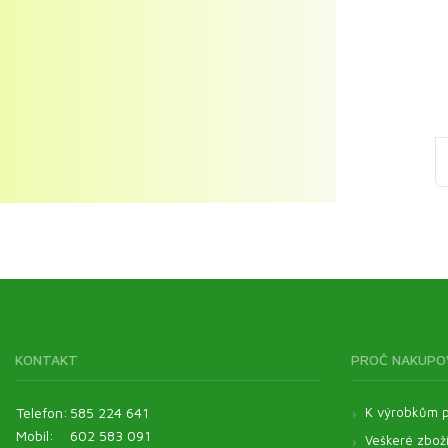
KONTAKT
PROČ NAKUPO
Telefon:
585 224 641
K výrobkům p
Mobil:
602 583 091
Veškeré zbož