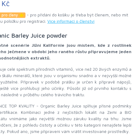
 Kč
- pro přidání do košíku je třeba být členem, nebo mít
 pro členy
ku položku pro registraci.
Více informací o členství
nic Barley Juice powder
tné scenérie Jižní Kalifornie jsou místem, kde z rostlinek
ho ječmene v období jeho raného růstu připravujeme jeden
hodnotnějších extraktů.
je celé spektrum přírodních vitaminů, více než 20 živých enzymů a
u škálu minerálů, které jsou v organismu snadno a v nejvyšší možné
yužitelné. Přípravek v podobě prášku je určen k přípravě nápojů,
ještě více prohlubují jeho účinky. Působí již od prvního kontaktu s
 následně v průběhu celého trávicího traktu.
CE TOP KVALITY - Organic Barley Juice splňuje přísné podmínky
ertifikace. Kombinaci jedné z nejčistších lokalit na Zemi a BIO
fikátu vnímáme jako největší možnou záruku kvality na trhu. Jsme
dčeni, že z pohledu čistoty a účinku v této kategorii nenajdete lepší
ty. Pokud ano, jsme připraveni vám vrátit investované prostředky.