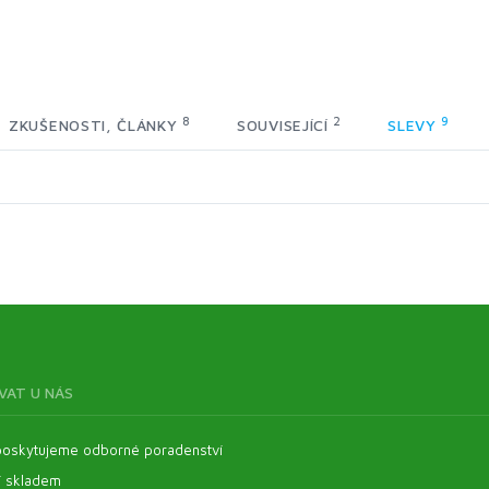
8
2
9
ZKUŠENOSTI, ČLÁNKY
SOUVISEJÍCÍ
SLEVY
VAT U NÁS
oskytujeme odborné poradenství
í skladem