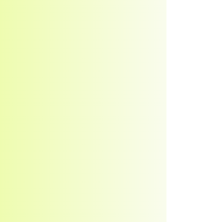
Kosmetické oleje
Veterinární produkty - Pentagram
Veterinární produkty - ostatní
Pomůcky