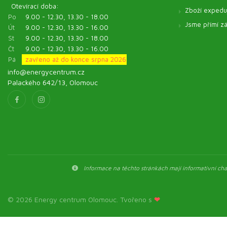
Otevírací doba:
Zboží expeduj
Po
9.00 - 12.30, 13.30 - 18.00
Jsme přímí zá
Út
9.00 - 12.30, 13.30 - 16.00
St
9.00 - 12.30, 13.30 - 18.00
Čt
9.00 - 12.30, 13.30 - 16.00
Pá
zavřeno až do konce srpna 2026
info@energycentrum.cz
Palackého 642/13, Olomouc
Informace na těchto stránkách mají informativní char
© 2026 Energy centrum Olomouc. Tvořeno s
❤