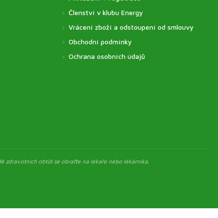
Členství v klubu Energy
Vrácení zboží a odstoupení od smlouvy
Obchodní podmínky
Ochrana osobních údajů
ě zdravotních obtíží se obraťte na lékaře nebo lékárníka.