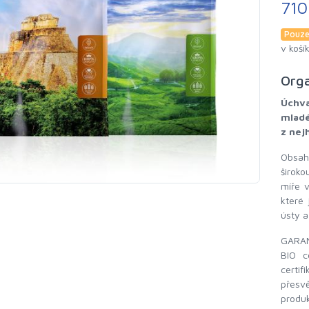
710
Pouze
v koší
Orga
Úchva
mladé
z nej
Obsahu
široko
míře v
které 
ústy a
GARAN
BIO c
certi
přesvě
produk