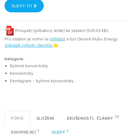
SLEVY (1)
Prospekt (příbalový leták) ke stažení (529.03 kB).
Pro stažení je nutno se
přihlásit
a být členem klubu Energy.
Zobrazit výhody členství
.
Kategorie:
Bylinné koncentráty
Koncentráty
Pentagram - bylinné koncentráty
77
POPIS
SLOŽENÍ
ZKUŠENOSTI, ČLÁNKY
1
1
SOUVISEJÍCÍ
SLEVY