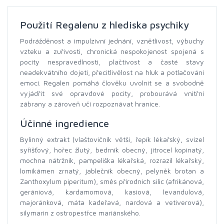
Použití Regalenu z hlediska psychiky
Podrážděnost a impulzivní jednání, vznětlivost, výbuchy
vzteku a zuřivosti, chronická nespokojenost spojená s
pocity nespravedlnosti, plačtivost a časté stavy
neadekvátního dojetí, přecitlivělost na hluk a potlačování
emocí. Regalen pomáhá člověku uvolnit se a svobodně
vyjádřit své opravdové pocity, probourává vnitřní
zábrany a zároveň učí rozpoznávat hranice.
Účinné ingredience
Bylinný extrakt (vlaštovičník větší, řepík lékařský, svízel
syřišťový, hořec žlutý, bedrník obecný, jitrocel kopinatý,
mochna nátržník, pampeliška lékařská, rozrazil lékařský,
lomikámen zrnatý, jablečník obecný, pelyněk brotan a
Zanthoxylum piperitum), směs přírodních silic (afrikánová,
gerániová, kardamomová, kasiová, levandulová,
majoránková, máta kadeřavá, nardová a vetiverová),
silymarin z ostropestřce mariánského.