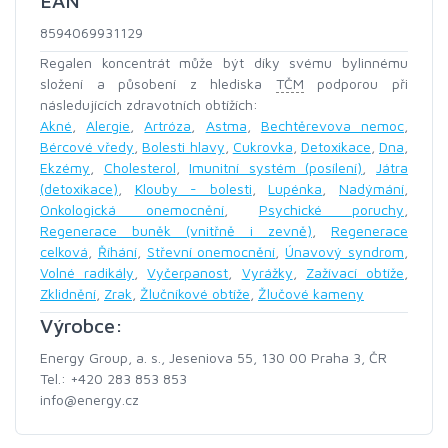
EAN
8594069931129
Regalen koncentrát může být díky svému bylinnému
složení a působení z hlediska
TČM
podporou při
následujících zdravotních obtížích:
Akné
,
Alergie
,
Artróza
,
Astma
,
Bechtěrevova nemoc
,
Bércové vředy
,
Bolesti hlavy
,
Cukrovka
,
Detoxikace
,
Dna
,
Ekzémy
,
Cholesterol
,
Imunitní systém (posílení)
,
Játra
(detoxikace)
,
Klouby - bolesti
,
Lupénka
,
Nadýmání
,
Onkologická onemocnění
,
Psychické poruchy
,
Regenerace buněk (vnitřně i zevně)
,
Regenerace
celková
,
Říhání
,
Střevní onemocnění
,
Únavový syndrom
,
Volné radikály
,
Vyčerpanost
,
Vyrážky
,
Zažívací obtíže
,
Zklidnění
,
Zrak
,
Žlučníkové obtíže
,
Žlučové kameny
Výrobce:
Energy Group, a. s., Jeseniova 55, 130 00 Praha 3, ČR
Tel.: +420 283 853 853
info@energy.cz