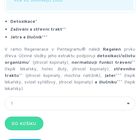
Detoxikace*
Zažívání a střevní trakt**
Játra a žlučník***
V rámci Regenerace v Pentagramu® náleží
Regalen
prvku
dřeva. Účinné složky jeho extraktu podporují
detoxikaci/očistu
organizmu
* (jitrocel kopinatý),
normalizují funkci trávení
**
(řepík lékařský, hořec žlutý, jitrocel kopinatý),
střevního
traktu
** (jitrocel kopinatý, mochna nátržník),
jater
*** (řepík
lékařský, svízel syřišťový, jitrocel kopinatý)
a žlučníku
*** (řepík
lékařský).