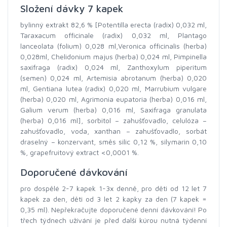
Složení dávky 7 kapek
bylinný extrakt 82,6 % [Potentilla erecta (radix) 0,032 ml,
Taraxacum officinale (radix) 0,032 ml, Plantago
lanceolata (folium) 0,028 ml,Veronica officinalis (herba)
0,028ml, Chelidonium majus (herba) 0,024 ml, Pimpinella
saxifraga (radix) 0,024 ml, Zanthoxylum piperitum
(semen) 0,024 ml, Artemisia abrotanum (herba) 0,020
ml, Gentiana lutea (radix) 0,020 ml, Marrubium vulgare
(herba) 0,020 ml, Agrimonia eupatoria (herba) 0,016 ml,
Galium verum (herba) 0,016 ml, Saxifraga granulata
(herba) 0,016 ml], sorbitol – zahušťovadlo, celulóza –
zahušťovadlo, voda, xanthan – zahušťovadlo, sorbát
draselný – konzervant, směs silic 0,12 %, silymarin 0,10
%, grapefruitový extract <0,0001 %.
Doporučené dávkování
pro dospělé 2-7 kapek 1-3x denně, pro děti od 12 let 7
kapek za den, děti od 3 let 2 kapky za den (7 kapek =
0,35 ml). Nepřekračujte doporučené denní dávkování! Po
třech týdnech užívání je před další kúrou nutná týdenní