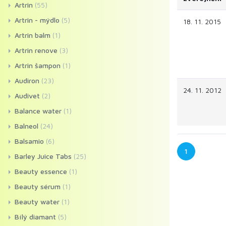
Artrin
(55)
Artrin - mýdlo
(5)
18. 11. 2015
Artrin balm
(1)
Artrin renove
(3)
Artrin šampon
(1)
Audiron
(23)
24. 11. 2012
Audivet
(2)
Balance water
(1)
Balneol
(24)
Balsamio
(6)
1
Barley Juice Tabs
(25)
Beauty essence
(1)
Beauty sérum
(1)
Beauty water
(1)
Bílý diamant
(5)