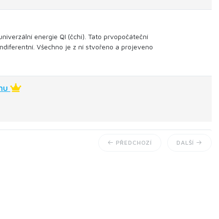
univerzální energie QI (čchi). Tato prvopočáteční
diferentní. Všechno je z ní stvořeno a projeveno
smu
PŘEDCHOZÍ
DALŠÍ