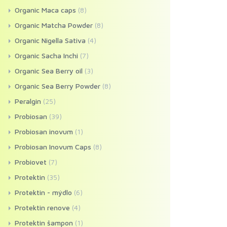
Organic Maca caps
(8)
Organic Matcha Powder
(8)
Organic Nigella Sativa
(4)
Organic Sacha Inchi
(7)
Organic Sea Berry oil
(3)
Organic Sea Berry Powder
(8)
Peralgin
(25)
Probiosan
(39)
Probiosan inovum
(1)
Probiosan Inovum Caps
(8)
Probiovet
(7)
Protektin
(35)
Protektin - mýdlo
(6)
Protektin renove
(4)
Protektin šampon
(1)