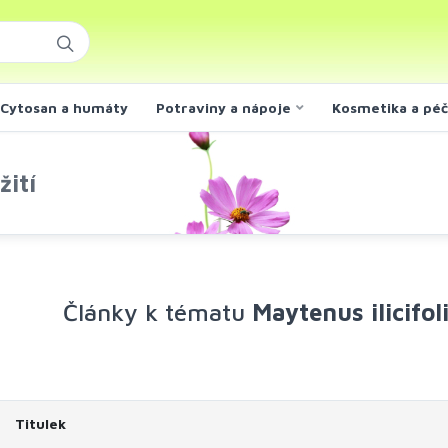
Cytosan a humáty
Potraviny a nápoje
Kosmetika a pé
žití
Články k tématu
Maytenus ilicifol
Titulek