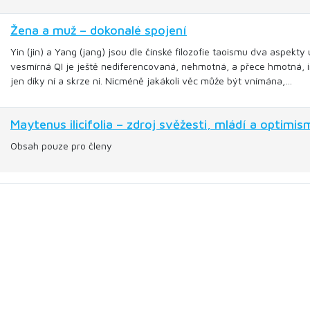
Žena a muž – dokonalé spojení
Yin (jin) a Yang (jang) jsou dle čínské filozofie taoismu dva aspekty 
vesmírná QI je ještě nediferencovaná, nehmotná, a přece hmotná, in
jen díky ní a skrze ni. Nicméně jakákoli věc může být vnímána,…
Maytenus ilicifolia – zdroj svěžesti, mládí a optimi
Obsah pouze pro členy