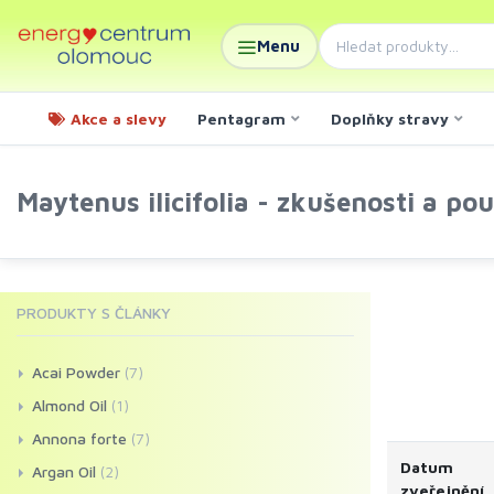
Menu
Akce a slevy
Pentagram
Doplňky stravy
Maytenus ilicifolia - zkušenosti a pou
PRODUKTY S ČLÁNKY
Acai Powder
(7)
Almond Oil
(1)
Annona forte
(7)
Datum
Argan Oil
(2)
zveřejnění