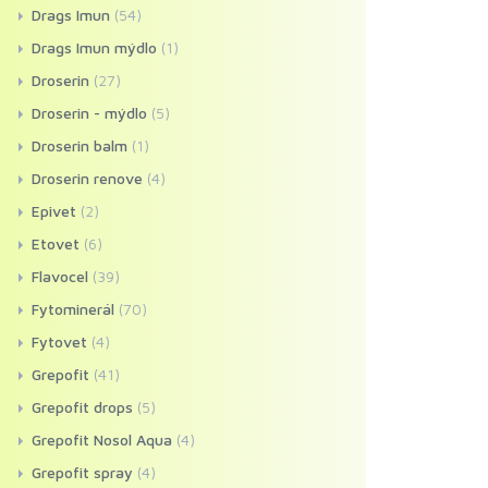
Drags Imun
(54)
Drags Imun mýdlo
(1)
Droserin
(27)
Droserin - mýdlo
(5)
Droserin balm
(1)
Droserin renove
(4)
Epivet
(2)
Etovet
(6)
Flavocel
(39)
Fytominerál
(70)
Fytovet
(4)
Grepofit
(41)
Grepofit drops
(5)
Grepofit Nosol Aqua
(4)
Grepofit spray
(4)