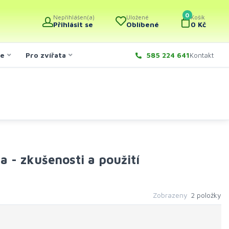
0
Nepřihlášen(a)
Uložené
Košík
Přihlásit se
Oblíbené
0 Kč
če
Pro zvířata
585 224 641
Kontakt
ia - zkušenosti a použití
Zobrazeny
2 položky