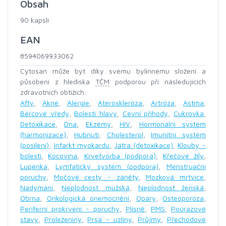
Obsah
90 kapslí
EAN
8594069933062
Cytosan může být díky svému bylinnému složení a
působení z hlediska
TČM
podporou při následujících
zdravotních obtížích:
Afty
,
Akné
,
Alergie
,
Ateroskleróza
,
Artróza
,
Astma
,
Bércové vředy
,
Bolesti hlavy
,
Cévní příhody
,
Cukrovka
,
Detoxikace
,
Dna
,
Ekzémy
,
HIV
,
Hormonální systém
(harmonizace)
,
Hubnutí
,
Cholesterol
,
Imunitní systém
(posílení)
,
Infarkt myokardu
,
Játra (detoxikace)
,
Klouby -
bolesti
,
Kocovina
,
Krvetvorba (podpora)
,
Křečové žíly
,
Lupénka
,
Lymfatický systém (podpora)
,
Menstruační
poruchy
,
Močové cesty - záněty
,
Mozková mrtvice
,
Nadýmání
,
Neplodnost mužská
,
Neplodnost ženská
,
Obrna
,
Onkologická onemocnění
,
Opary
,
Osteoporóza
,
Periferní prokrvení - poruchy
,
Plísně
,
PMS
,
Poúrazové
stavy
,
Proleženiny
,
Prsa - uzliny
,
Průjmy
,
Přechodové