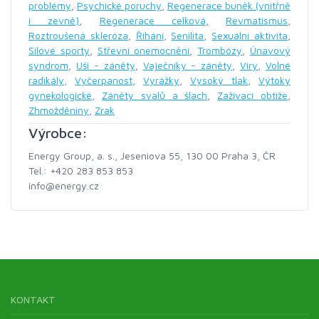
problémy
,
Psychické poruchy
,
Regenerace buněk (vnitřně
i zevně)
,
Regenerace celková
,
Revmatismus
,
Roztroušená skleróza
,
Říhání
,
Senilita
,
Sexuální aktivita
,
Silové sporty
,
Střevní onemocnění
,
Trombózy
,
Únavový
syndrom
,
Uši - záněty
,
Vaječníky - záněty
,
Viry
,
Volné
radikály
,
Vyčerpanost
,
Vyrážky
,
Vysoký tlak
,
Výtoky
gynekologické
,
Záněty svalů a šlach
,
Zažívací obtíže
,
Zhmožděniny
,
Zrak
Výrobce:
Energy Group, a. s., Jeseniova 55, 130 00 Praha 3, ČR
Tel.: +420 283 853 853
info@energy.cz
KONTAKT