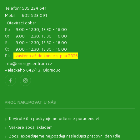
Telefon:
585 224 641
Mobil:
602 583 091
Otevírací doba:
Po
9.00 - 12.30, 13.30 - 18.00
Út
9.00 - 12.30, 13.30 - 16.00
St
9.00 - 12.30, 13.30 - 18.00
Čt
9.00 - 12.30, 13.30 - 16.00
Pá
zavřeno až do konce srpna 2026
info@energycentrum.cz
Palackého 642/13, Olomouc
PROČ NAKUPOVAT U NÁS
K výrobkům poskytujeme odborné poradenství
Veškeré zboží skladem
Zboží expedujeme nejpozději následující pracovní den (dle