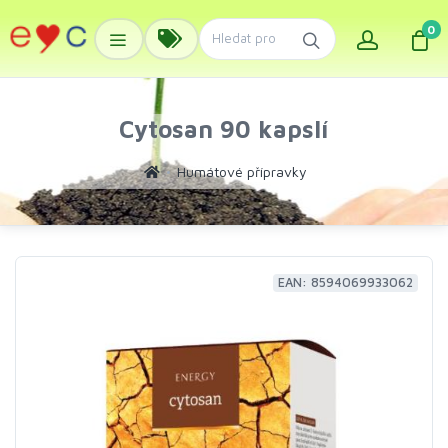
0
Cytosan 90 kapslí
Humátové přípravky
EAN: 8594069933062