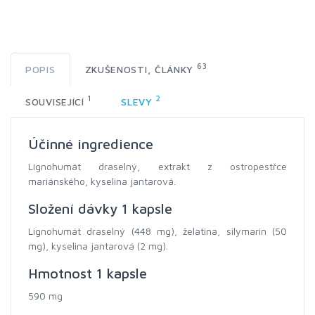
63
POPIS
ZKUŠENOSTI, ČLÁNKY
1
2
SOUVISEJÍCÍ
SLEVY
Účinné ingredience
Lignohumát draselný, extrakt z ostropestřce
mariánského, kyselina jantarová.
Složení dávky 1 kapsle
Lignohumát draselný (448 mg), želatina, silymarin (50
mg), kyselina jantarová (2 mg).
Hmotnost 1 kapsle
590 mg