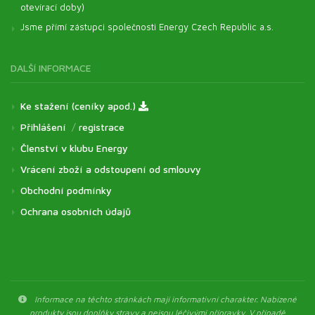
otevírací doby)
Jsme přímí zástupci společnosti Energy Czech Republic a.s.
DALŠÍ INFORMACE
Ke stažení (ceníky apod.)
Přihlášení
/
registrace
Členství v klubu Energy
Vrácení zboží a odstoupení od smlouvy
Obchodní podmínky
Ochrana osobních údajů
Informace na těchto stránkách mají informativní charakter. Nabízené
produkty jsou doplňky stravy a nejsou léčivými přípravky. V případě