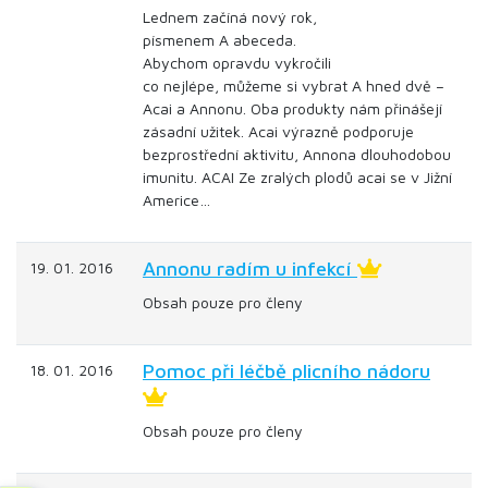
Lednem začíná nový rok,
písmenem A abeceda.
Abychom opravdu vykročili
co nejlépe, můžeme si vybrat A hned dvě –
Acai a Annonu. Oba produkty nám přinášejí
zásadní užitek. Acai výrazně podporuje
bezprostřední aktivitu, Annona dlouhodobou
imunitu. ACAI Ze zralých plodů acai se v Jižní
Americe…
Annonu radím u infekcí
19. 01. 2016
Obsah pouze pro členy
Pomoc při léčbě plicního nádoru
18. 01. 2016
Obsah pouze pro členy