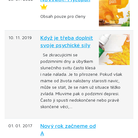
Obsah pouze pro členy
Když je třeba doplnit
10. 11. 2019
svoje psychické síly
Se zkracujícími se
podzimními dny a úbytkem
slunečního svitu často klesá
i naše nálada. Je to přirozené. Pokud však
máme od života naloženy starosti navíc,
může se stát, že se nám už situace těžko
zvládá. Mluvíme pak o podzimní depresi.
Často ji spustí nedokončené nebo právě
skončené věci,…
Nový rok začneme od
01. 01. 2017
A