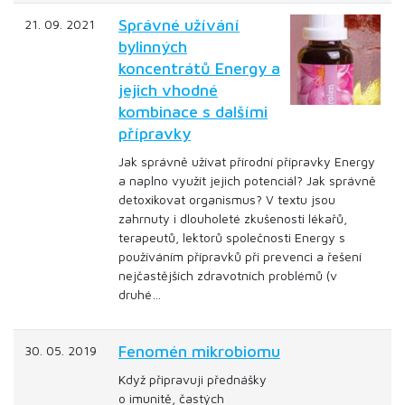
Správné užívání
21. 09. 2021
bylinných
koncentrátů Energy a
jejich vhodné
kombinace s dalšími
přípravky
Jak správně užívat přírodní přípravky Energy
a naplno využít jejich potenciál? Jak správně
detoxikovat organismus? V textu jsou
zahrnuty i dlouholeté zkušenosti lékařů,
terapeutů, lektorů společnosti Energy s
používáním přípravků při prevenci a řešení
nejčastějších zdravotních problémů (v
druhé…
Fenomén mikrobiomu
30. 05. 2019
Když připravuji přednášky
o imunitě, častých