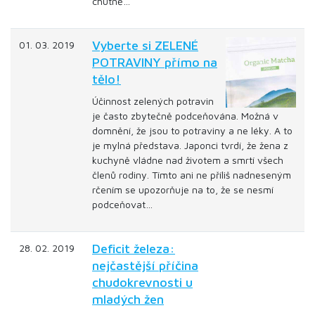
chutně…
Vyberte si ZELENÉ
01. 03. 2019
POTRAVINY přímo na
tělo!
Účinnost zelených potravin
je často zbytečně podceňována. Možná v
domnění, že jsou to potraviny a ne léky. A to
je mylná představa. Japonci tvrdí, že žena z
kuchyně vládne nad životem a smrtí všech
členů rodiny. Tímto ani ne příliš nadneseným
rčením se upozorňuje na to, že se nesmí
podceňovat…
Deficit železa:
28. 02. 2019
nejčastější příčina
chudokrevnosti u
mladých žen