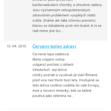
kardiovaskulární choroby a zhoubné nádory.
Jsou významným celospolečenským
zdravotním problémem vyspělých států
světa. Známe ale také účinnou prevenci,
kterou se dokážeme proti nim bránit. K ní se
řadí mimo jiné tzv.…
Červený kořen zdraví
15. 04. 2015
Červená řepa salátová
(Beta vulgaris subsp.
vulgaris) pochází z oblasti
Středomoří. Její léčivé
účinky poznali a využívali již staří Římané
před více než třemi tisíci lety. Postupně se
tato léčivá rostlina rozšířila do celé Evropy,
Asie a Severní Ameriky, kde se běžně
používá jako zelenina na…