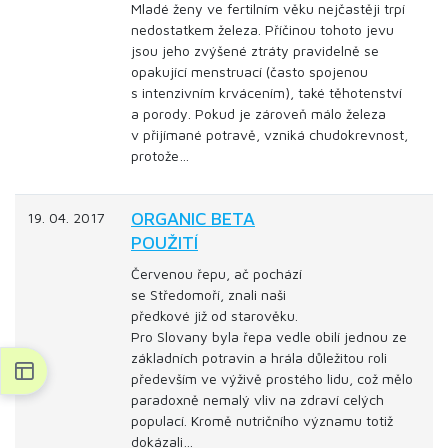
Mladé ženy ve fertilním věku nejčastěji trpí
nedostatkem železa. Příčinou tohoto jevu
jsou jeho zvýšené ztráty pravidelně se
opakující menstruací (často spojenou
s intenzivním krvácením), také těhotenství
a porody. Pokud je zároveň málo železa
v přijímané potravě, vzniká chudokrevnost,
protože…
ORGANIC BETA
19. 04. 2017
POUŽITÍ
Červenou řepu, ač pochází
se Středomoří, znali naši
předkové již od starověku.
Pro Slovany byla řepa vedle obilí jednou ze
základních potravin a hrála důležitou roli
především ve výživě prostého lidu, což mělo
paradoxně nemalý vliv na zdraví celých
populací. Kromě nutričního významu totiž
dokázali…