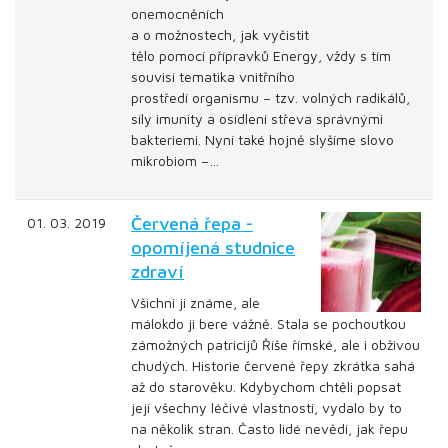
onemocněních
a o možnostech, jak vyčistit
tělo pomocí přípravků Energy, vždy s tím
souvisí tematika vnitřního
prostředí organismu – tzv. volných radikálů,
síly imunity a osídlení střeva správnými
bakteriemi. Nyní také hojně slyšíme slovo
mikrobiom –…
Červená řepa -
01. 03. 2019
opomíjená studnice
zdraví
Všichni ji známe, ale
málokdo ji bere vážně. Stala se pochoutkou
zámožných patricijů Říše římské, ale i obživou
chudých. Historie červené řepy zkrátka sahá
až do starověku. Kdybychom chtěli popsat
její všechny léčivé vlastnosti, vydalo by to
na několik stran. Často lidé nevědí, jak řepu