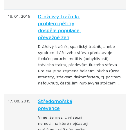
Dráždivý tračník:
18. 01. 2016
problém pětiny
dospělé populace,
převážně žen
Dráždivý tračník, spastický tračník, anebo
syndrom dráždivého střeva představuje
funkční poruchu motility (pohyblivosti)
trávicího traktu, především tlustého střeva.
Projevuje se zejména bolestmi břicha různé
intenzity, střevním diskomfortem, tj. pocitem
nafouknutí, častějšími nutkavými stolicemi …
Středomořská
17. 08. 2015
prevence
Víme, že mezi civilizační
nemoci, na které nejčastěji
umíráme, patří především