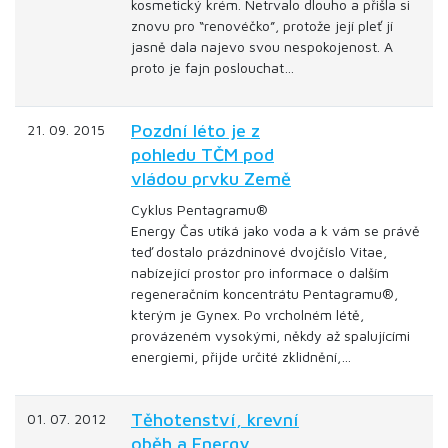
kosmetický krém. Netrvalo dlouho a přišla si
znovu pro “renovéčko”, protože její pleť jí
jasně dala najevo svou nespokojenost. A
proto je fajn poslouchat…
Pozdní léto je z
21. 09. 2015
pohledu TČM pod
vládou prvku Země
Cyklus Pentagramu®
Energy Čas utíká jako voda a k vám se právě
teď dostalo prázdninové dvojčíslo Vitae,
nabízející prostor pro informace o dalším
regeneračním koncentrátu Pentagramu®,
kterým je Gynex. Po vrcholném létě,
provázeném vysokými, někdy až spalujícími
energiemi, přijde určité zklidnění,…
Těhotenství, krevní
01. 07. 2012
oběh a Energy