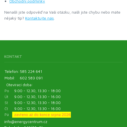
Obchodní podmínky
Nenašli jste odpověď na Vaši otázku, našli jste chybu nebo máte
nějaký tip?
Kontaktujte nás
.
KONTAKT
Telefon:
585 224 641
Mobil:
602 583 091
Otevírací doba:
Po
9.00 - 12.30, 13.30 - 18.00
Út
9.00 - 12.30, 13.30 - 16.00
St
9.00 - 12.30, 13.30 - 18.00
Čt
9.00 - 12.30, 13.30 - 16.00
Pá
zavřeno až do konce srpna 2026
info@energycentrum.cz