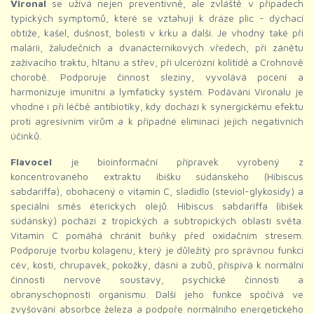
Vironal
se užívá nejen preventivně, ale zvláště v případech
typických symptomů, které se vztahují k dráze plic - dýchací
obtíže, kašel, dušnost, bolesti v krku a další. Je vhodný také při
malárii, žaludečních a dvanácterníkových vředech, při zánětu
zažívacího traktu, hltanu a střev, při ulcerózní kolitidě a Crohnově
chorobě. Podporuje činnost sleziny, vyvolává pocení a
harmonizuje imunitní a lymfatický systém. Podávání Vironalu je
vhodné i při léčbě antibiotiky, kdy dochází k synergickému efektu
proti agresivním virům a k případné eliminaci jejich negativních
účinků.
Flavocel
je bioinformační přípravek vyrobený z
koncentrovaného extraktu ibišku súdánského (Hibiscus
sabdariffa), obohacený o vitamin C, sladidlo (steviol-glykosidy) a
speciální směs éterických olejů. Hibiscus sabdariffa (ibišek
súdánský) pochází z tropických a subtropických oblastí světa.
Vitamin C pomáhá chránit buňky před oxidačním stresem.
Podporuje tvorbu kolagenu, který je důležitý pro správnou funkci
cév, kostí, chrupavek, pokožky, dásní a zubů, přispívá k normální
činnosti nervové soustavy, psychické činnosti a
obranyschopnosti organismu. Další jeho funkce spočívá ve
zvyšování absorbce železa a podpoře normálního energetického