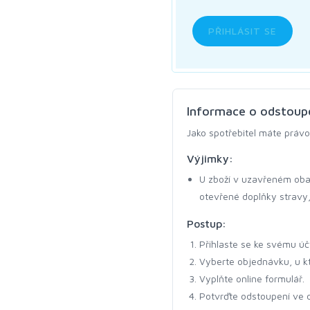
PŘIHLÁSIT SE
Informace o odstoup
Jako spotřebitel máte práv
Výjimky:
U zboží v uzavřeném obal
otevřené doplňky stravy,
Postup:
Přihlaste se ke svému úč
Vyberte objednávku, u kt
Vyplňte online formulář.
Potvrďte odstoupení ve 