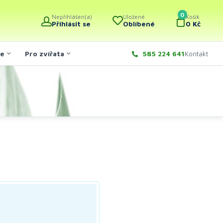
0
Nepřihlášen(a)
Uložené
Košík
Přihlásit se
Oblíbené
0 Kč
če
Pro zvířata
585 224 641
Kontakt