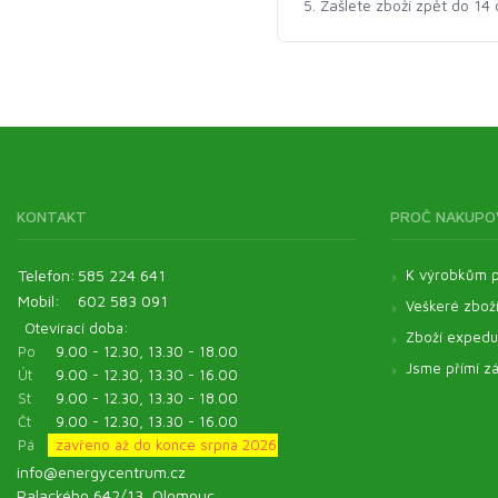
Zašlete zboží zpět do 14 
KONTAKT
PROČ NAKUPO
Telefon:
585 224 641
K výrobkům p
Mobil:
602 583 091
Veškeré zbož
Otevírací doba:
Zboží expeduj
Po
9.00 - 12.30, 13.30 - 18.00
Jsme přímí zá
Út
9.00 - 12.30, 13.30 - 16.00
St
9.00 - 12.30, 13.30 - 18.00
Čt
9.00 - 12.30, 13.30 - 16.00
Pá
zavřeno až do konce srpna 2026
info@energycentrum.cz
Palackého 642/13, Olomouc