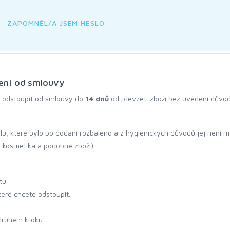
ZAPOMNĚL/A JSEM HESLO
ení od smlouvy
o odstoupit od smlouvy do
14 dnů
od převzetí zboží bez uvedení důvod
u, které bylo po dodání rozbaleno a z hygienických důvodů jej není m
 kosmetika a podobné zboží).
tu.
eré chcete odstoupit.
druhém kroku.