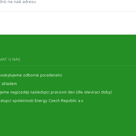
dnů na naši adresu.
VAT U NÁS
oskytujeme odborné poradenství
í skladem
eme nejpozději následující pracovní den (dle otevírací doby)
stupci společnosti Energy Czech Republic a.s.