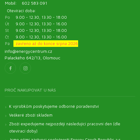
Mobil:
602 583 091
Otevírací doba:
Po
9.00 - 12.30, 13.30 - 18.00
Út
9.00 - 12.30, 13.30 - 16.00
St
9.00 - 12.30, 13.30 - 18.00
Čt
9.00 - 12.30, 13.30 - 16.00
Pá
zavřeno až do konce srpna 2026
info@energycentrum.cz
Palackého 642/13, Olomouc
PROČ NAKUPOVAT U NÁS
K výrobkům poskytujeme odborné poradenství
Veškeré zboží skladem
Zboží expedujeme nejpozději následující pracovní den (dle
otevírací doby)
Jsme přímí zástupci společnosti Energy Czech Republic a.s.