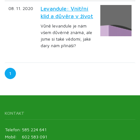
Levandule: Vnitřní
08. 11. 2020
klid a důvěra v život
Vůně levandule je nám
všem důvěrně známá, ale
jsme si také vědomí, jaké
dary nám přináší?
1
KONTAKT
Telefon:
585 224 641
Mobil:
602 583 091