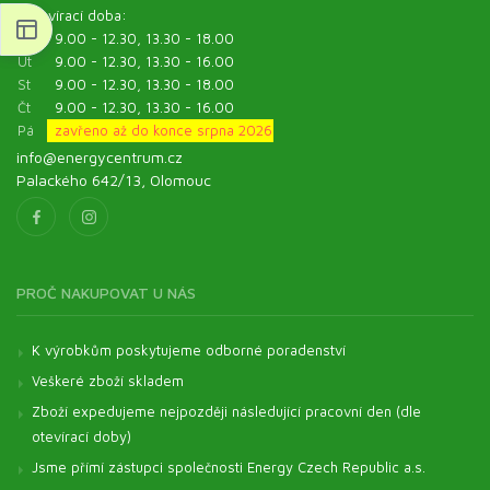
Otevírací doba:
Po
9.00 - 12.30, 13.30 - 18.00
Út
9.00 - 12.30, 13.30 - 16.00
St
9.00 - 12.30, 13.30 - 18.00
Čt
9.00 - 12.30, 13.30 - 16.00
Pá
zavřeno až do konce srpna 2026
info@energycentrum.cz
Palackého 642/13, Olomouc
PROČ NAKUPOVAT U NÁS
K výrobkům poskytujeme odborné poradenství
Veškeré zboží skladem
Zboží expedujeme nejpozději následující pracovní den (dle
otevírací doby)
Jsme přímí zástupci společnosti Energy Czech Republic a.s.