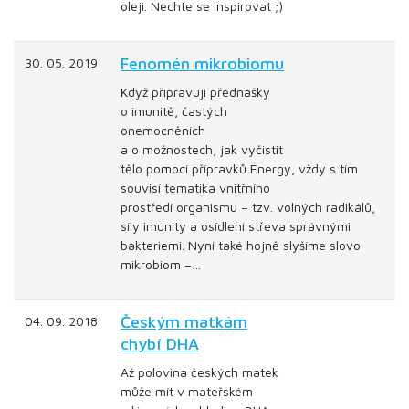
oleji. Nechte se inspirovat ;)
Fenomén mikrobiomu
30. 05. 2019
Když připravuji přednášky
o imunitě, častých
onemocněních
a o možnostech, jak vyčistit
tělo pomocí přípravků Energy, vždy s tím
souvisí tematika vnitřního
prostředí organismu – tzv. volných radikálů,
síly imunity a osídlení střeva správnými
bakteriemi. Nyní také hojně slyšíme slovo
mikrobiom –…
Českým matkám
04. 09. 2018
chybí DHA
Až polovina českých matek
může mít v mateřském