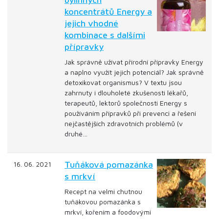
koncentrátů Energy a
jejich vhodné
kombinace s dalšími
přípravky
Jak správně užívat přírodní přípravky Energy
a naplno využít jejich potenciál? Jak správně
detoxikovat organismus? V textu jsou
zahrnuty i dlouholeté zkušenosti lékařů,
terapeutů, lektorů společnosti Energy s
používáním přípravků při prevenci a řešení
nejčastějších zdravotních problémů (v
druhé…
Tuňáková pomazánka
16. 06. 2021
s mrkví
Recept na velmi chutnou
tuňákovou pomazánka s
mrkví, kořením a foodovými