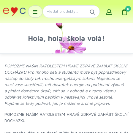
0
Hola, hola, škola volá!
POMOZME NAŠIM RATOLESTEM HRAVĚ ZDRAVĚ ZAHÁJIT ŠKOLNÍ
DOCHÁZKU Pro mnoho dětí a studentů může být poprázdninový
nástup do školy tak trochu energetickým šokem. Najednou se
musí zase soustředit, mít dostatek energie na podávání výkonů
a plnění domácích úkolů, cítit se v pohodě a k tomu všemu
odolávat kolektivním bacilům v nastávající virové sezoně.
Pojďme se tedy podívat, jak je můžeme kromě přípravk
POMOZME NAŠIM RATOLESTEM HRAVĚ ZDRAVĚ ZAHÁJIT ŠKOLNÍ
DOCHÁZKU
Pro mnoho dětí a studentů může být poprázdninový nástup do