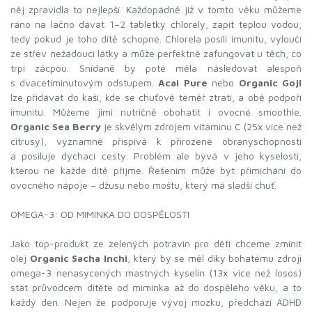
něj zpravidla to nejlepší. Každopádně již v tomto věku můžeme
ráno na lačno dávat 1–2 tabletky chlorely, zapít teplou vodou,
tedy pokud je toho dítě schopné. Chlorela posílí imunitu, vyloučí
ze střev nežádoucí látky a může perfektně zafungovat u těch, co
trpí zácpou. Snídaně by poté měla následovat alespoň
s dvacetiminutovým odstupem.
Acai Pure
nebo
Organic Goji
lze přidávat do kaší, kde se chuťově téměř ztratí, a obě podpoří
imunitu. Můžeme jimi nutričně obohatit i ovocné smoothie.
Organic Sea Berry
je skvělým zdrojem vitaminu C (25x více než
citrusy), významně přispívá k přirozené obranyschopnosti
a posiluje dýchací cesty. Problém ale bývá v jeho kyselosti,
kterou ne každé dítě přijme. Řešením může být přimíchání do
ovocného nápoje – džusu nebo moštu, který má sladší chuť.
OMEGA-3: OD MIMINKA DO DOSPĚLOSTI
Jako top-produkt ze zelených potravin pro děti chceme zmínit
olej
Organic Sacha Inchi
, který by se měl díky bohatému zdroji
omega-3 nenasycených mastných kyselin (13x více než losos)
stát průvodcem dítěte od miminka až do dospělého věku, a to
každý den. Nejen že podporuje vývoj mozku, předchází ADHD