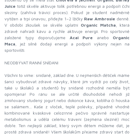
Juice
totiž skvěle aktivuje tolik potřebnou energii a podpoří čchi
sleziny (zahřívá trávicí proces). Pokud je student nadměrně
vytížen a trpí únavou, přidejte 1–2 lžičky
Raw Ambrosie
denně.
V období zkoušek se skvěle uplatní
Organic Matcha
, která
zdravě nahradí kávu a rychle aktivuje energii. Pro sportovně
založené typy doporučujeme
Acai Pure
anebo
Organic
Maca
, jež silně dodají energii a podpoří výkony nejen na
sportovišti.
NEODBÝVAT RANNÍ SNÍDANI
Všichni to víme: snídaně, základ dne. U nejmenších dětiček máme
šanci vybudovat zdravé návyky, které jim vydrží po celý život,
také u školáků a studentů by snídaně rozhodně neměla být
opomíjena! Po ránu se ale určitě dlouhodobě nehodí již
zmiňovaný studený jogurt nebo dokonce káva, kobliha či houska
se salámem… Kaše z vloček, teplé polévky, případně vhodně
kombinované kváskové celozrnné pečivo správně nastartuje
metabolismus a udělá celému trávení (zejména slezině) moc
dobře. Ten nejlepší základ, který svým dětem můžeme dát, je
prostě zdravá snídaně! Všem školákům přejeme zdravý start do