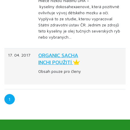
mléce nízkou hladinu DHA –
kyseliny dokosahexaenové, která pozitivně
ovlivňuje vývoj dětského mozku a očí.
Vyplývá to ze studie, kterou vypracoval
Státní zdravotní ústav ČR. Jedním ze zdrojů
této kyseliny je olej tučných severských ryb
nebo vybraných…
ORGANIC SACHA
17. 04. 2017
INCHI POUŽITÍ
Obsah pouze pro členy
1