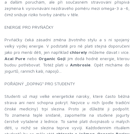
a dalším poruchám, ale při současném stravování přispívá
zejména k vyrovnávání nezdravého poměru mezi omega-3 a -6,
čímž snižuje riziko tvorby zánětu v těle.
ENERGIE PRO PRVŇÁČKY
Prvňáčky čeká zásadní změna životního stylu a s ní spojený
velký výdej energie. V podstatě pro ně platí stejná doporučení
jako pro menší děti, jen například
chlorely
můžeme dávat i více.
Acai Pure
nebo
Organic Goji
jim dodá hodně energie, kterou
budou potřebovat. Totéž platí u
Ambrosie
. Opět mícháme do
jogurtů, ranních kaší, nápojů…
POŘÁDNÝ „DOPING“ PRO STUDENTY
Studenti už mají velké energetické nároky, které často běžná
strava ani není schopna pokrýt. Nejvíce u nich (podle tradiční
čínské medicíny) trpí slezina. Proto je důležité ji podpořit.
To znamená teplé snídaně, zapomeňte na studené jogurty
čerstvě vytažené z lednice. To samé platí dvojnásob u malých
dětí, u nichž se slezina teprve vyvíjí. Každodenním rituálem
studentů by se měla stát
chlorela a ječmen
.
Organic Barley