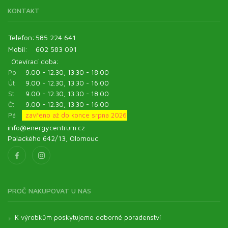
KONTAKT
Telefon:
585 224 641
Mobil:
602 583 091
Otevírací doba:
Po
9.00 - 12.30, 13.30 - 18.00
Út
9.00 - 12.30, 13.30 - 16.00
St
9.00 - 12.30, 13.30 - 18.00
Čt
9.00 - 12.30, 13.30 - 16.00
Pá
zavřeno až do konce srpna 2026
info@energycentrum.cz
Palackého 642/13, Olomouc
PROČ NAKUPOVAT U NÁS
K výrobkům poskytujeme odborné poradenství