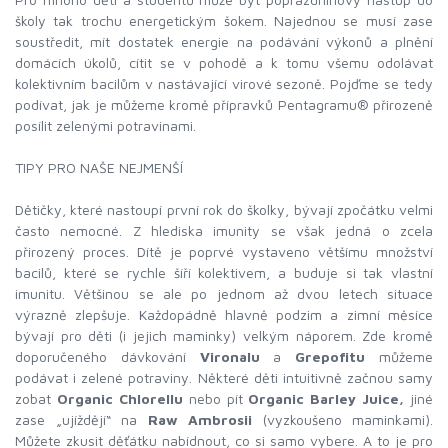
školy tak trochu energetickým šokem. Najednou se musí zase
soustředit, mít dostatek energie na podávání výkonů a plnění
domácích úkolů, cítit se v pohodě a k tomu všemu odolávat
kolektivním bacilům v nastávající virové sezoně. Pojďme se tedy
podívat, jak je můžeme kromě přípravků Pentagramu® přirozeně
posílit zelenými potravinami.
TIPY PRO NAŠE NEJMENŠÍ
Dětičky, které nastoupí první rok do školky, bývají zpočátku velmi
často nemocné. Z hlediska imunity se však jedná o zcela
přirozený proces. Dítě je poprvé vystaveno většímu množství
bacilů, které se rychle šíří kolektivem, a buduje si tak vlastní
imunitu. Většinou se ale po jednom až dvou letech situace
výrazně zlepšuje. Každopádně hlavně podzim a zimní měsíce
bývají pro děti (i jejich maminky) velkým náporem. Zde kromě
doporučeného dávkování
Vironalu
a
Grepofitu
můžeme
podávat i zelené potraviny. Některé děti intuitivně začnou samy
zobat
Organic Chlorellu
nebo pít
Organic Barley Juice,
jiné
zase „ujíždějí“ na
Raw Ambrosii
(vyzkoušeno maminkami).
Můžete zkusit děťátku nabídnout, co si samo vybere. A to je pro