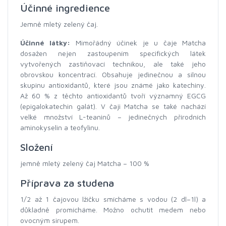
Účinné ingredience
Jemně mletý zelený čaj.
Účinné látky:
Mimořádný účinek je u čaje Matcha
dosažen nejen zastoupením specifických látek
vytvořených zastiňovací technikou, ale také jeho
obrovskou koncentrací. Obsahuje jedinečnou a silnou
skupinu antioxidantů, které jsou známé jako katechiny.
Až 60 % z těchto antioxidantů tvoří významný EGCG
(epigalokatechin galát). V čaji Matcha se také nachází
velké množství L-teaninů – jedinečných přírodních
aminokyselin a teofylinu.
Složení
jemně mletý zelený čaj Matcha – 100 %
Příprava za studena
1/2 až 1 čajovou lžičku smícháme s vodou (2 dl–1l) a
důkladně promícháme. Možno ochutit medem nebo
ovocným sirupem.