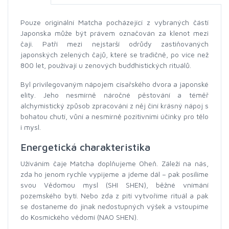
Pouze originální Matcha pocházející z vybraných částí
Japonska může být právem označován za klenot mezi
čaji. Patří mezi nejstarší odrůdy zastiňovaných
japonských zelených čajů, které se tradičně, po více než
800 let, používají u zenových buddhistických rituálů.
Byl privilegovaným nápojem císařského dvora a japonské
elity. Jeho nesmírně náročné pěstování a téměř
alchymistický způsob zpracování z něj činí krásný nápoj s
bohatou chutí, vůní a nesmírně pozitivními účinky pro tělo
i mysl.
Energetická charakteristika
Užíváním čaje Matcha doplňujeme Oheň. Záleží na nás,
zda ho jenom rychle vypijeme a jdeme dál – pak posílíme
svou Vědomou mysl (SHI SHEN), běžné vnímání
pozemského bytí. Nebo zda z pití vytvoříme rituál a pak
se dostaneme do jinak nedostupných výšek a vstoupíme
do Kosmického vědomí (NAO SHEN).