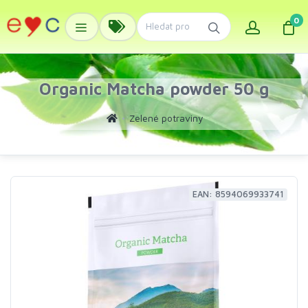
0
Organic Matcha powder 50 g
Zelené potraviny
EAN: 8594069933741