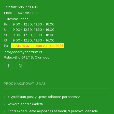
Telefon:
585 224 641
Mobil:
602 583 091
Otevírací doba:
Po
9.00 - 12.30, 13.30 - 18.00
Út
9.00 - 12.30, 13.30 - 16.00
St
9.00 - 12.30, 13.30 - 18.00
Čt
9.00 - 12.30, 13.30 - 16.00
Pá
zavřeno až do konce srpna 2026
info@energycentrum.cz
Palackého 642/13, Olomouc
PROČ NAKUPOVAT U NÁS
K výrobkům poskytujeme odborné poradenství
Veškeré zboží skladem
Zboží expedujeme nejpozději následující pracovní den (dle