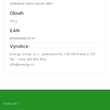
Ukládejte mimo dosah dětí!
Obsah
50 g
EAN
8594069933741
Výrobce:
Energy Group, a. s., Jeseniova 55, 130 00 Praha 3, ČR
Tel.: +420 283 853 853
info@energy.cz
KONTAKT