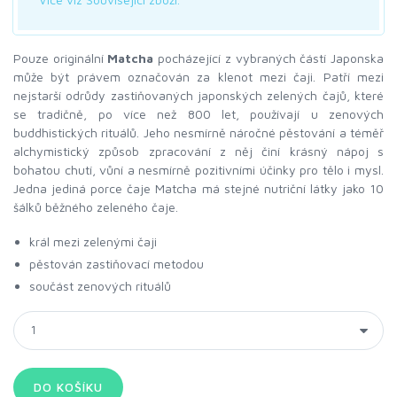
Pouze originální
Matcha
pocházející z vybraných částí Japonska
může být právem označován za klenot mezi čaji. Patří mezi
nejstarší odrůdy zastiňovaných japonských zelených čajů, které
se tradičně, po více než 800 let, používají u zenových
buddhistických rituálů. Jeho nesmírně náročné pěstování a téměř
alchymistický způsob zpracování z něj činí krásný nápoj s
bohatou chutí, vůní a nesmírně pozitivními účinky pro tělo i mysl.
Jedna jediná porce čaje Matcha má stejné nutriční látky jako 10
šálků běžného zeleného čaje.
král mezi zelenými čaji
pěstován zastiňovací metodou
součást zenových rituálů