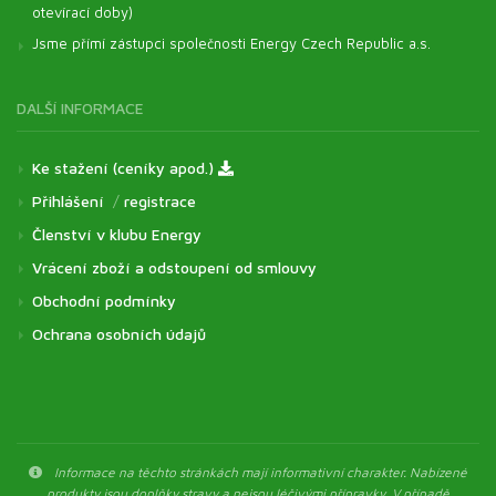
otevírací doby)
Jsme přímí zástupci společnosti Energy Czech Republic a.s.
DALŠÍ INFORMACE
Ke stažení (ceníky apod.)
Přihlášení
/
registrace
Členství v klubu Energy
Vrácení zboží a odstoupení od smlouvy
Obchodní podmínky
Ochrana osobních údajů
Informace na těchto stránkách mají informativní charakter. Nabízené
produkty jsou doplňky stravy a nejsou léčivými přípravky. V případě