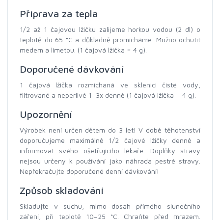
Příprava za tepla
1/2 až 1 čajovou lžičku zalijeme horkou vodou (2 dl) o
teplotě do 65 °C a důkladně promícháme. Možno ochutit
medem a limetou. (1 čajová lžička = 4 g).
Doporučené dávkování
1 čajová lžička rozmíchaná ve sklenici čisté vody,
filtrované a neperlivé 1–3x denně (1 čajová lžička = 4 g).
Upozornění
Výrobek není určen dětem do 3 let! V době těhotenství
doporučujeme maximálně 1/2 čajové lžičky denně a
informovat svého ošetřujícího lékaře. Doplňky stravy
nejsou určeny k používání jako náhrada pestré stravy.
Nepřekračujte doporučené denní dávkování!
Způsob skladování
Skladujte v suchu, mimo dosah přímého slunečního
záření, při teplotě 10–25 °C. Chraňte před mrazem.