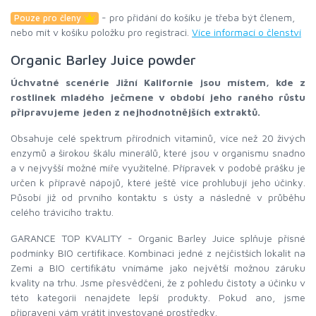
- pro přidání do košíku je třeba být členem,
Pouze pro členy
nebo mít v košíku položku pro registraci.
Více informací o členství
Organic Barley Juice powder
Úchvatné scenérie Jižní Kalifornie jsou místem, kde z
rostlinek mladého ječmene v období jeho raného růstu
připravujeme jeden z nejhodnotnějších extraktů.
Obsahuje celé spektrum přírodních vitaminů, více než 20 živých
enzymů a širokou škálu minerálů, které jsou v organismu snadno
a v nejvyšší možné míře využitelné. Přípravek v podobě prášku je
určen k přípravě nápojů, které ještě více prohlubují jeho účinky.
Působí již od prvního kontaktu s ústy a následně v průběhu
celého trávicího traktu.
GARANCE TOP KVALITY - Organic Barley Juice splňuje přísné
podmínky BIO certifikace. Kombinaci jedné z nejčistších lokalit na
Zemi a BIO certifikátu vnímáme jako největší možnou záruku
kvality na trhu. Jsme přesvědčeni, že z pohledu čistoty a účinku v
této kategorii nenajdete lepší produkty. Pokud ano, jsme
připraveni vám vrátit investované prostředky.