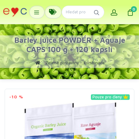
0
Barley juice POWDER + Aguaje
CAPS 100 g + 120 kapslí
Zelené potraviny - kombinace
-10 %
Pouze pro členy