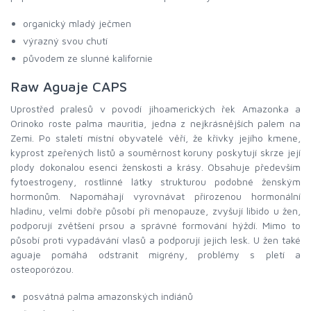
organický mladý ječmen
výrazný svou chutí
původem ze slunné kalifornie
Raw Aguaje CAPS
Uprostřed pralesů v povodí jihoamerických řek Amazonka a
Orinoko roste palma mauritia, jedna z nejkrásnějších palem na
Zemi. Po staletí místní obyvatelé věří, že křivky jejího kmene,
kyprost zpeřených listů a souměrnost koruny poskytují skrze její
plody dokonalou esenci ženskosti a krásy. Obsahuje především
fytoestrogeny, rostlinné látky strukturou podobné ženským
hormonům. Napomáhají vyrovnávat přirozenou hormonální
hladinu, velmi dobře působí při menopauze, zvyšují libido u žen,
podporují zvětšení prsou a správné formování hýždí. Mimo to
působí proti vypadávání vlasů a podporují jejich lesk. U žen také
aguaje pomáhá odstranit migrény, problémy s pletí a
osteoporózou.
posvátná palma amazonských indiánů