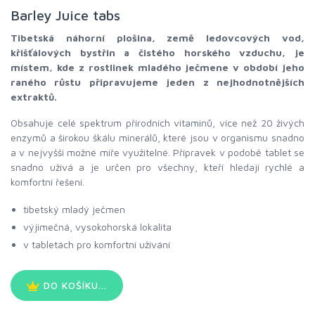
Barley Juice tabs
Tibetská náhorní plošina, země ledovcových vod,
křišťálových bystřin a čistého horského vzduchu, je
místem, kde z rostlinek mladého ječmene v období jeho
raného růstu připravujeme jeden z nejhodnotnějších
extraktů.
Obsahuje celé spektrum přírodních vitaminů, více než 20 živých
enzymů a širokou škálu minerálů, které jsou v organismu snadno
a v nejvyšší možné míře využitelné. Přípravek v podobě tablet se
snadno užívá a je určen pro všechny, kteří hledají rychlé a
komfortní řešení.
tibetský mladý ječmen
výjimečná, vysokohorská lokalita
v tabletách pro komfortní užívání
DO KOŠÍKU...