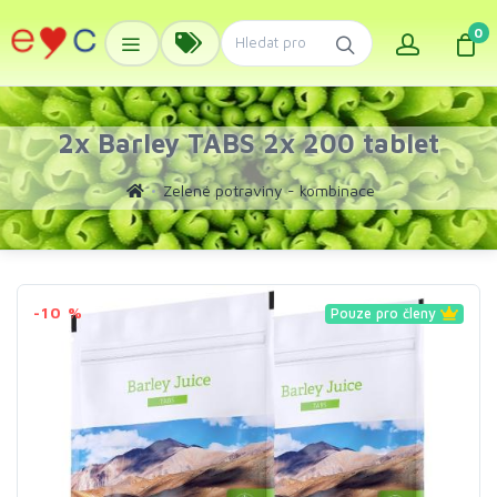
0
2x Barley TABS 2x 200 tablet
Zelené potraviny - kombinace
-10 %
Pouze pro členy