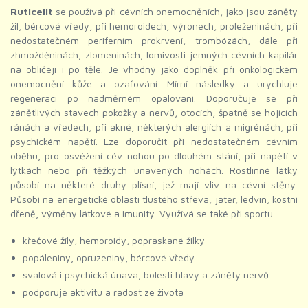
Ruticelit
se používá při cévních onemocněních, jako jsou záněty
žil, bércové vředy, při hemoroidech, výronech, proleženinách, při
nedostatečném periferním prokrvení, trombózách, dále při
zhmožděninách, zlomeninách, lomivosti jemných cévních kapilár
na obličeji i po těle. Je vhodný jako doplněk při onkologickém
onemocnění kůže a ozařování. Mírní následky a urychluje
regeneraci po nadměrném opalování. Doporučuje se při
zánětlivých stavech pokožky a nervů, otocích, špatně se hojících
ránách a vředech, při akné, některých alergiích a migrénách, při
psychickém napětí. Lze doporučit při nedostatečném cévním
oběhu, pro osvěžení cév nohou po dlouhém stání, při napětí v
lýtkách nebo při těžkých unavených nohách. Rostlinné látky
působí na některé druhy plísní, jež mají vliv na cévní stěny.
Působí na energetické oblasti tlustého střeva, jater, ledvin, kostní
dřeně, výměny látkové a imunity. Využívá se také při sportu.
křečové žíly, hemoroidy, popraskané žilky
popáleniny, opruzeniny, bércové vředy
svalová i psychická únava, bolesti hlavy a záněty nervů
podporuje aktivitu a radost ze života