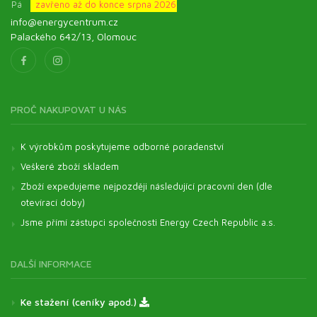
Pá
zavřeno až do konce srpna 2026
info@energycentrum.cz
Palackého 642/13, Olomouc
PROČ NAKUPOVAT U NÁS
K výrobkům poskytujeme odborné poradenství
Veškeré zboží skladem
Zboží expedujeme nejpozději následující pracovní den (dle
otevírací doby)
Jsme přímí zástupci společnosti Energy Czech Republic a.s.
DALŠÍ INFORMACE
Ke stažení (ceníky apod.)