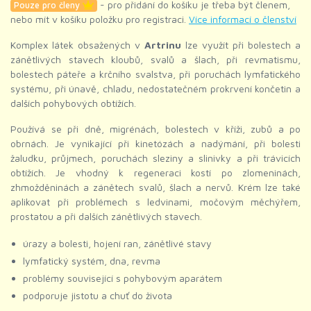
- pro přidání do košíku je třeba být členem,
Pouze pro členy
nebo mít v košíku položku pro registraci.
Více informací o členství
Komplex látek obsažených v
Artrinu
lze využít při bolestech a
zánětlivých stavech kloubů, svalů a šlach, při revmatismu,
bolestech páteře a krčního svalstva, při poruchách lymfatického
systému, při únavě, chladu, nedostatečném prokrvení končetin a
dalších pohybových obtížích.
Používá se při dně, migrénách, bolestech v kříži, zubů a po
obrnách. Je vynikající při kinetózách a nadýmání, při bolesti
žaludku, průjmech, poruchách sleziny a slinivky a při trávicích
obtížích. Je vhodný k regeneraci kostí po zlomeninách,
zhmožděninách a zánětech svalů, šlach a nervů. Krém lze také
aplikovat při problémech s ledvinami, močovým měchýřem,
prostatou a při dalších zánětlivých stavech.
úrazy a bolesti, hojení ran, zánětlivé stavy
lymfatický systém, dna, revma
problémy související s pohybovým aparátem
podporuje jistotu a chuť do života