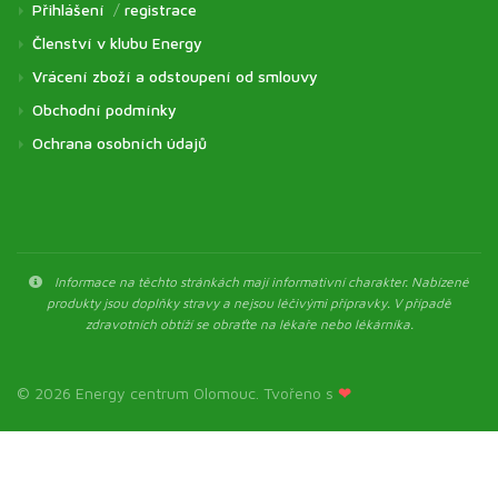
Přihlášení
/
registrace
Členství v klubu Energy
Vrácení zboží a odstoupení od smlouvy
Obchodní podmínky
Ochrana osobních údajů
Informace na těchto stránkách mají informativní charakter. Nabízené
produkty jsou doplňky stravy a nejsou léčivými přípravky. V případě
zdravotních obtíží se obraťte na lékaře nebo lékárníka.
© 2026 Energy centrum Olomouc. Tvořeno s
❤