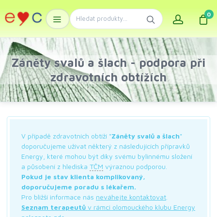
0
Záněty svalů a šlach - podpora při
zdravotních obtížích
V případě zdravotních obtíží "
Záněty svalů a šlach
"
doporučujeme užívat některý z následujících přípravků
Energy, které mohou být díky svému bylinnému složení
a působení z hlediska
TČM
výraznou podporou.
Pokud je stav klienta komplikovaný,
doporučujeme poradu s lékařem.
Pro bližší informace nás
neváhejte kontaktovat
.
Seznam terapeutů
v rámci olomouckého klubu Energy