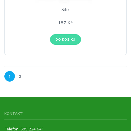
Silix
187 Kč
DO KOŠÍKU
1
2
KONTAKT
Telefon:
585 224 641