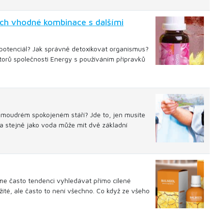
ich vhodné kombinace s dalšími
h potenciál? Jak správně detoxikovat organismus?
ktorů společnosti Energy s používáním přípravků
 o moudrém spokojeném stáří? Jde to, jen musíte
a a stejně jako voda může mít dvě základní
 často tendenci vyhledávat přímo cílené
žité, ale často to není všechno. Co když ze všeho