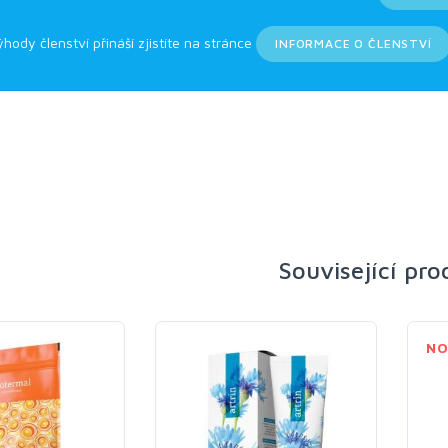
ýhody členství přináší zjistíte na stránce
INFORMACE O ČLENSTVÍ
Související pr
NO