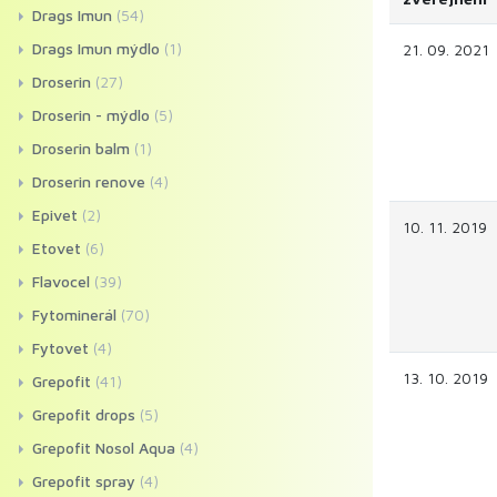
Drags Imun
(54)
Drags Imun mýdlo
(1)
21. 09. 2021
Droserin
(27)
Droserin - mýdlo
(5)
Droserin balm
(1)
Droserin renove
(4)
Epivet
(2)
10. 11. 2019
Etovet
(6)
Flavocel
(39)
Fytominerál
(70)
Fytovet
(4)
13. 10. 2019
Grepofit
(41)
Grepofit drops
(5)
Grepofit Nosol Aqua
(4)
Grepofit spray
(4)