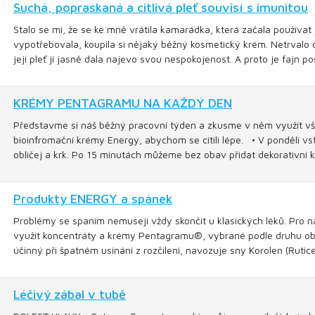
Suchá, popraskaná a citlivá pleť souvisí s imunitou
Stalo se mi, že se ke mně vrátila kamarádka, která začala používat
vypotřebovala, koupila si nějaký běžný kosmetický krém. Netrvalo d
její pleť jí jasně dala najevo svou nespokojenost. A proto je fajn p
KRÉMY PENTAGRAMU NA KAŽDÝ DEN
Představme si náš běžný pracovní týden a zkusme v něm využít vš
bioinfromační krémy Energy, abychom se cítili lépe. • V pondělí
obličej a krk. Po 15 minutách můžeme bez obav přidat dekorativní 
Produkty ENERGY a spánek
Problémy se spaním nemusejí vždy skončit u klasických léků. Pro 
využít koncentráty a krémy Pentagramu®, vybrané podle druhu obtíž
účinný při špatném usínání z rozčilení, navozuje sny Korolen (Rutice
Léčivý zábal v tubě