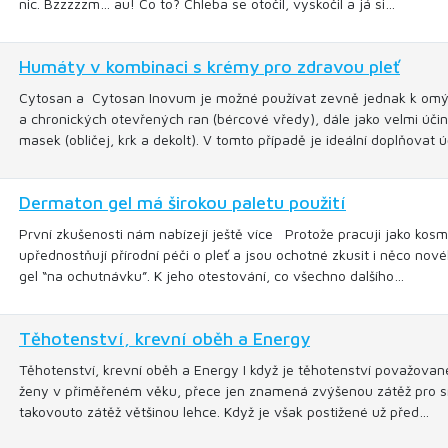
nic. Bzzzzzm… au! Co to? Chleba se otočil, vyskočil a já si…
Humáty v kombinaci s krémy pro zdravou pleť
Cytosan a Cytosan Inovum je možné používat zevně jednak k omý
a chronických otevřených ran (bércové vředy), dále jako velmi úč
masek (obličej, krk a dekolt). V tomto případě je ideální doplňovat 
Dermaton gel má širokou paletu použití
První zkušenosti nám nabízejí ještě více Protože pracuji jako kosm
upřednostňují přírodní péči o pleť a jsou ochotné zkusit i něco n
gel “na ochutnávku”. K jeho otestování, co všechno dalšího…
Těhotenství, krevní oběh a Energy
Těhotenství, krevní oběh a Energy I když je těhotenství považovan
ženy v přiměřeném věku, přece jen znamená zvýšenou zátěž pro srd
takovouto zátěž většinou lehce. Když je však postižené už před…