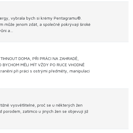
Energy, vybrala bych si krémy Pentagramu®.
mům může jenom zdát, a společně pokrývají široké
 vůni a…
IHNOUT DOMA, PŘI PRÁCI NA ZAHRADĚ,
TO BYCHOM MĚLI MÍT VŽDY PO RUCE VHODNĚ
nění při práci s ostrými předměty, manipulaci
tížně vysvětlitelné, proč se u některých žen
d porodem, zatímco u jiných žen se objevují již