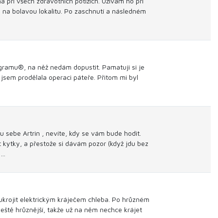
při všech zdravotních potížích. Užívám ho při
i na bolavou lokalitu. Po zaschnutí a následném
agramu®, na něž nedám dopustit. Pamatuji si je
y jsem prodělala operaci páteře. Přitom mi byl
 sebe Artrin , nevíte, kdy se vám bude hodit.
at kytky, a přestože si dávám pozor (když jdu bez
o…
 ukrojit elektrickým kráječem chleba. Po hrůzném
lo ještě hrůznější, takže už na něm nechce krájet