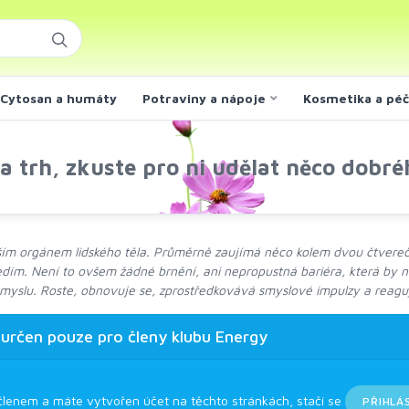
Cytosan a humáty
Potraviny a nápoje
Kosmetika a pé
a trh, zkuste pro ni udělat něco dobré
ším orgánem lidského těla. Průměrně zaujímá něco kolem dvou čtvere
edím. Není to ovšem žádné brnění, ani nepropustná bariéra, která by n
myslu. Roste, obnovuje se, zprostředkovává smyslové impulzy a reaguj
 určen pouze pro členy klubu Energy
členem a máte vytvořen účet na těchto stránkách, stačí se
PŘIHLÁ