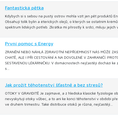
Fantastická pětka
Kdybych si s sebou na pustý ostrov mohla vzít jen pět produktů 
Obsahují tolik bylin a éterických olejů, o kterých se ostatním kré
spektrum lidských potřeb. Zkrátka mi přirostly k srdci, miluju jejich
První pomoc s Energy
ZRANĚNÍ NEBO NÁHLÁ ZDRAVOTNÍ NEPŘÍJEMNOST NÁS MŮŽE ZAST
CHATĚ, ALE I PŘI CESTOVÁNÍ A NA DOVOLENÉ V ZAHRANIČÍ. PRO
SESTAVENOU LÉKÁRNIČKU. V domácnostech nejčastěji dochází ke zra
s…
Jak prožít těhotenství šťastně a bez stresů?
OTOKY V GRAVIDITĚ Je zajímavé, a z hlediska klasické fyziologie ob
nevyskytují otoky vůbec, a to ani ke konci těhotenství v období pře
ve druhém trimestru. Také distribuce otoků je různá, nejčastěji…