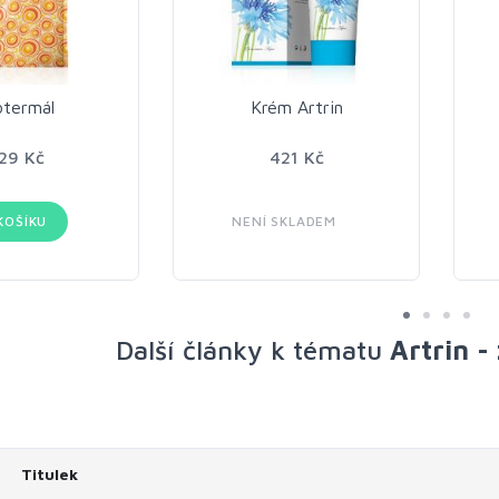
otermál
Krém Artrin
29 Kč
421 Kč
KOŠÍKU
NENÍ SKLADEM
Další články k tématu
Artrin -
Titulek