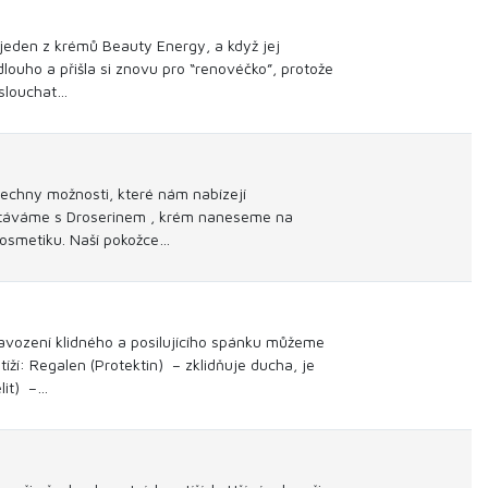
 jeden z krémů Beauty Energy, a když jej
louho a přišla si znovu pro “renovéčko”, protože
oslouchat…
echny možnosti, které nám nabízejí
 vstáváme s Droserinem , krém naneseme na
kosmetiku. Naší pokožce…
navození klidného a posilujícího spánku můžeme
í: Regalen (Protektin) – zklidňuje ducha, je
lit) –…