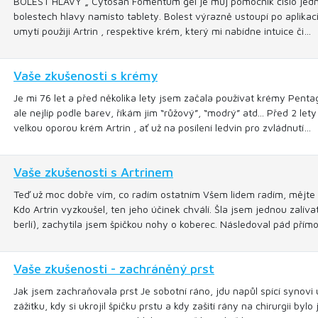
BOLEST HLAVY „ Cytosan Fomentum gel je můj pomocník číslo jedna 
bolestech hlavy namísto tablety. Bolest výrazně ustoupí po aplikac
umytí použiji Artrin , respektive krém, který mi nabídne intuice či…
Vaše zkušenosti s krémy
Je mi 76 let a před několika lety jsem začala používat krémy Pent
ale nejlíp podle barev, říkám jim “růžový”, “modrý” atd... Před 2 let
velkou oporou krém Artrin , ať už na posílení ledvin pro zvládnutí…
Vaše zkušenosti s Artrinem
Teď už moc dobře vím, co radím ostatním Všem lidem radím, mějte u
Kdo Artrin vyzkoušel, ten jeho účinek chválí. Šla jsem jednou zalív
berlí), zachytila jsem špičkou nohy o koberec. Následoval pád přím
Vaše zkušenosti - zachráněný prst
Jak jsem zachraňovala prst Je sobotní ráno, jdu napůl spící synovi
zážitku, kdy si ukrojil špičku prstu a kdy zašití rány na chirurgii by