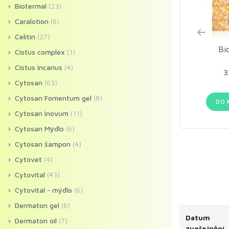
Biotermal
(23)
Caralotion
(6)
Celitin
(27)
Bi
Cistus complex
(1)
Cistus incanus
(4)
3
Cytosan
(63)
Cytosan Fomentum gel
(8)
DO 
Cytosan Inovum
(11)
Cytosan Mýdlo
(6)
Cytosan šampon
(4)
Cytovet
(4)
Cytovital
(43)
Cytovital - mýdlo
(6)
Dermaton gel
(6)
Datum
Dermaton oil
(7)
zveřejnění