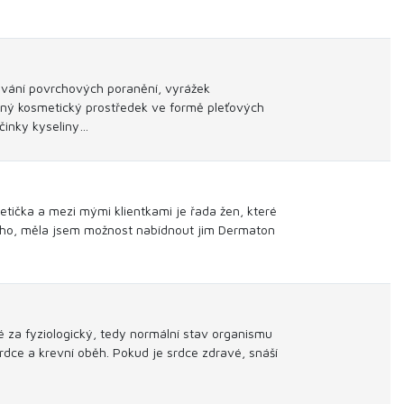
vání povrchových poranění, vyrážek
inný kosmetický prostředek ve formě pleťových
účinky kyseliny…
etička a mezi mými klientkami je řada žen, které
ového, měla jsem možnost nabídnout jim Dermaton
é za fyziologický, tedy normální stav organismu
ce a krevní oběh. Pokud je srdce zdravé, snáší