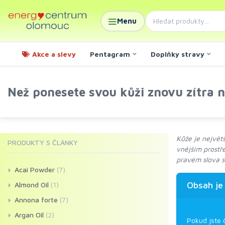
Menu
Akce a slevy
Pentagram
Doplňky stravy
Než ponesete svou kůži znovu zítra n
Kůže je největ
PRODUKTY S ČLÁNKY
vnějším prostř
pravém slova s
Acai Powder
(7)
Obsah je
Almond Oil
(1)
Annona forte
(7)
Argan Oil
(2)
Pokud jste 