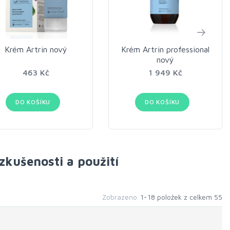
Krém Artrin nový
Krém Artrin professional
nový
463 Kč
1 949 Kč
DO KOŠÍKU
DO KOŠÍKU
 zkušenosti a použití
Zobrazeno
1-18 položek z celkem 55