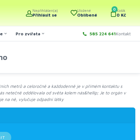
0
Nepřihlášen(a)
Uložené
Košík
Přihlásit se
Oblíbené
0 Kč
če
Pro zvířata
585 224 641
Kontakt
ho
čních metrů a celoročně a každodenně je v přímém kontaktu s
ás netečně oddělovala od světa kolem nás&hellip; Je to orgán v
e na ně, vylučuje odpadní látky
SIT