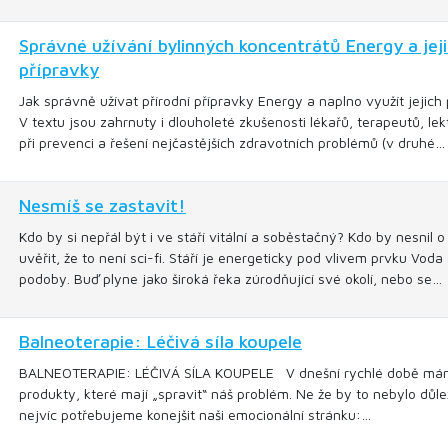
Správné užívání bylinných koncentrátů Energy a jej
přípravky
Jak správně užívat přírodní přípravky Energy a naplno využít jejic
V textu jsou zahrnuty i dlouholeté zkušenosti lékařů, terapeutů, le
při prevenci a řešení nejčastějších zdravotních problémů (v druhé…
Nesmíš se zastavit!
Kdo by si nepřál být i ve stáří vitální a soběstačný? Kdo by nesnil
uvěřit, že to není sci-fi. Stáří je energeticky pod vlivem prvku Vod
podoby. Buď plyne jako široká řeka zúrodňující své okolí, nebo se…
Balneoterapie: Léčivá síla koupele
BALNEOTERAPIE: LÉČIVÁ SÍLA KOUPELE V dnešní rychlé době máme
produkty, které mají „spravit“ náš problém. Ne že by to nebylo důle
nejvíc potřebujeme konejšit naši emocionální stránku:…