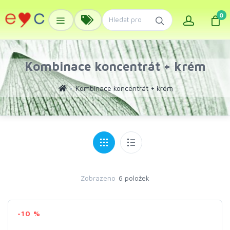
0
Kombinace koncentrát + krém
Kombinace koncentrát + krém
Zobrazeno
6 položek
-10 %