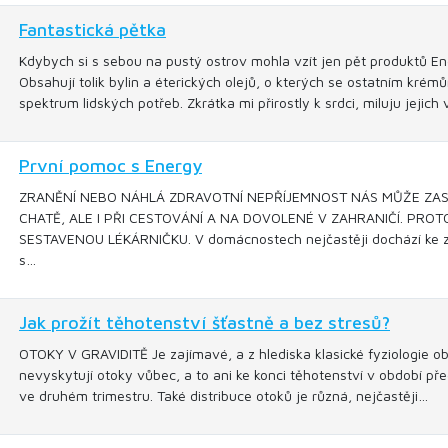
Fantastická pětka
Kdybych si s sebou na pustý ostrov mohla vzít jen pět produktů 
Obsahují tolik bylin a éterických olejů, o kterých se ostatním kré
spektrum lidských potřeb. Zkrátka mi přirostly k srdci, miluju jejich
První pomoc s Energy
ZRANĚNÍ NEBO NÁHLÁ ZDRAVOTNÍ NEPŘÍJEMNOST NÁS MŮŽE ZAST
CHATĚ, ALE I PŘI CESTOVÁNÍ A NA DOVOLENÉ V ZAHRANIČÍ. PRO
SESTAVENOU LÉKÁRNIČKU. V domácnostech nejčastěji dochází ke zra
s…
Jak prožít těhotenství šťastně a bez stresů?
OTOKY V GRAVIDITĚ Je zajímavé, a z hlediska klasické fyziologie ob
nevyskytují otoky vůbec, a to ani ke konci těhotenství v období pře
ve druhém trimestru. Také distribuce otoků je různá, nejčastěji…