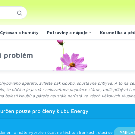
Cytosan a humáty
Potraviny a nápoje
Kosmetika a pé
ší problém
ybového aparátu, zvláště pak kloubů, soustavně přibývá. A to na ce
lo, že příčina je jasná - celosvětová populace stárne, tudíž přibývá i
 na bolesti kloubů a páteře neustále narůstá ve všech věkových skupiná
 určen pouze pro členy klubu Energy
členem a máte vytvořen účet na těchto stránkách, stačí se
PŘIHLÁ