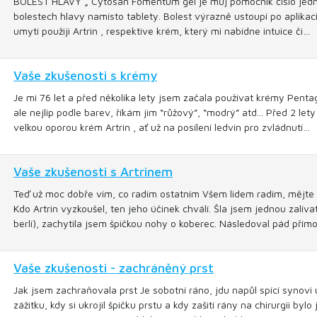
BOLEST HLAVY „ Cytosan Fomentum gel je můj pomocník číslo jedna 
bolestech hlavy namísto tablety. Bolest výrazně ustoupí po aplikac
umytí použiji Artrin , respektive krém, který mi nabídne intuice či…
Vaše zkušenosti s krémy
Je mi 76 let a před několika lety jsem začala používat krémy Pent
ale nejlíp podle barev, říkám jim “růžový”, “modrý” atd... Před 2 let
velkou oporou krém Artrin , ať už na posílení ledvin pro zvládnutí…
Vaše zkušenosti s Artrinem
Teď už moc dobře vím, co radím ostatním Všem lidem radím, mějte u
Kdo Artrin vyzkoušel, ten jeho účinek chválí. Šla jsem jednou zalív
berlí), zachytila jsem špičkou nohy o koberec. Následoval pád přím
Vaše zkušenosti - zachráněný prst
Jak jsem zachraňovala prst Je sobotní ráno, jdu napůl spící synovi
zážitku, kdy si ukrojil špičku prstu a kdy zašití rány na chirurgii by