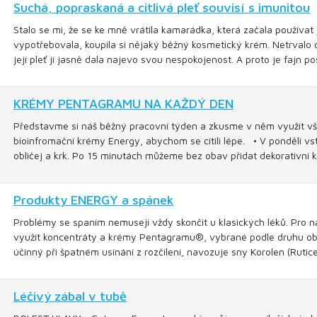
Suchá, popraskaná a citlivá pleť souvisí s imunitou
Stalo se mi, že se ke mně vrátila kamarádka, která začala používat
vypotřebovala, koupila si nějaký běžný kosmetický krém. Netrvalo d
její pleť jí jasně dala najevo svou nespokojenost. A proto je fajn p
KRÉMY PENTAGRAMU NA KAŽDÝ DEN
Představme si náš běžný pracovní týden a zkusme v něm využít vš
bioinfromační krémy Energy, abychom se cítili lépe. • V pondělí
obličej a krk. Po 15 minutách můžeme bez obav přidat dekorativní 
Produkty ENERGY a spánek
Problémy se spaním nemusejí vždy skončit u klasických léků. Pro 
využít koncentráty a krémy Pentagramu®, vybrané podle druhu obtíž
účinný při špatném usínání z rozčilení, navozuje sny Korolen (Rutice
Léčivý zábal v tubě