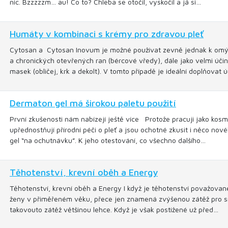
nic. Bzzzzzm… au! Co to? Chleba se otočil, vyskočil a já si…
Humáty v kombinaci s krémy pro zdravou pleť
Cytosan a Cytosan Inovum je možné používat zevně jednak k omý
a chronických otevřených ran (bércové vředy), dále jako velmi úč
masek (obličej, krk a dekolt). V tomto případě je ideální doplňovat 
Dermaton gel má širokou paletu použití
První zkušenosti nám nabízejí ještě více Protože pracuji jako kosm
upřednostňují přírodní péči o pleť a jsou ochotné zkusit i něco n
gel “na ochutnávku”. K jeho otestování, co všechno dalšího…
Těhotenství, krevní oběh a Energy
Těhotenství, krevní oběh a Energy I když je těhotenství považovan
ženy v přiměřeném věku, přece jen znamená zvýšenou zátěž pro srd
takovouto zátěž většinou lehce. Když je však postižené už před…