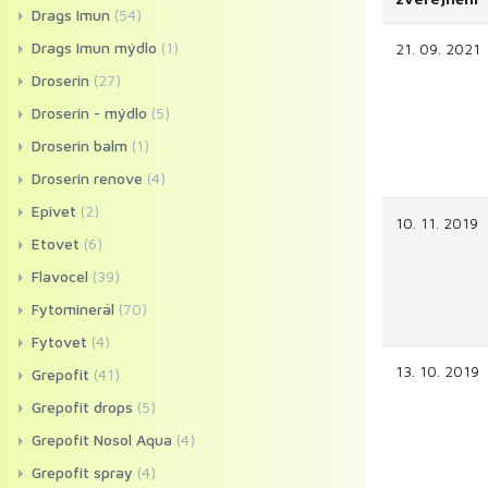
Drags Imun
(54)
Drags Imun mýdlo
(1)
21. 09. 2021
Droserin
(27)
Droserin - mýdlo
(5)
Droserin balm
(1)
Droserin renove
(4)
Epivet
(2)
10. 11. 2019
Etovet
(6)
Flavocel
(39)
Fytominerál
(70)
Fytovet
(4)
13. 10. 2019
Grepofit
(41)
Grepofit drops
(5)
Grepofit Nosol Aqua
(4)
Grepofit spray
(4)