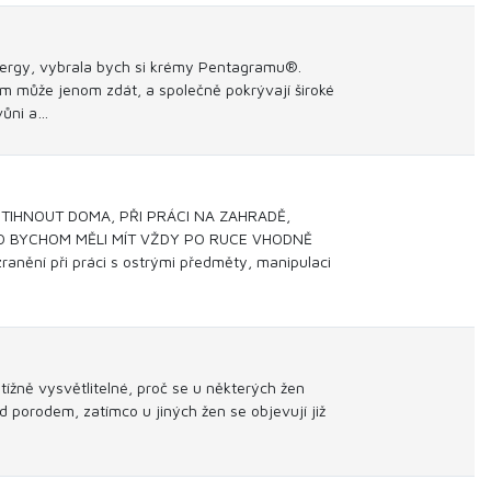
Energy, vybrala bych si krémy Pentagramu®.
mům může jenom zdát, a společně pokrývají široké
 vůni a…
IHNOUT DOMA, PŘI PRÁCI NA ZAHRADĚ,
TO BYCHOM MĚLI MÍT VŽDY PO RUCE VHODNĚ
nění při práci s ostrými předměty, manipulaci
tížně vysvětlitelné, proč se u některých žen
d porodem, zatímco u jiných žen se objevují již