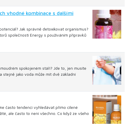
ich vhodné kombinace s dalšími
h potenciál? Jak správně detoxikovat organismus?
ktorů společnosti Energy s používáním přípravků
 o moudrém spokojeném stáří? Jde to, jen musíte
a a stejně jako voda může mít dvě základní
 často tendenci vyhledávat přímo cílené
žité, ale často to není všechno. Co když ze všeho