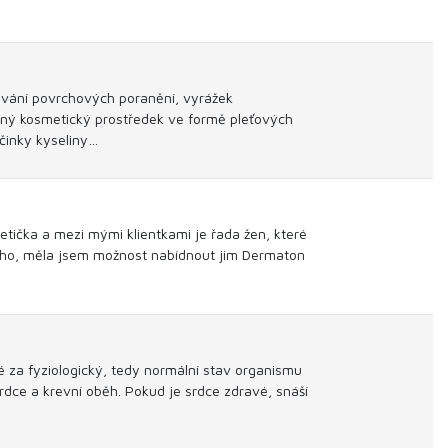
vání povrchových poranění, vyrážek
inný kosmetický prostředek ve formě pleťových
účinky kyseliny…
etička a mezi mými klientkami je řada žen, které
ového, měla jsem možnost nabídnout jim Dermaton
é za fyziologický, tedy normální stav organismu
ce a krevní oběh. Pokud je srdce zdravé, snáší