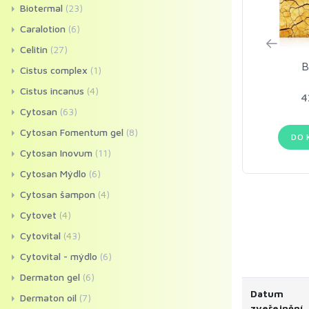
Biotermal
(23)
Caralotion
(6)
Celitin
(27)
B
Cistus complex
(1)
Cistus incanus
(4)
4
Cytosan
(63)
Cytosan Fomentum gel
(8)
DO 
Cytosan Inovum
(11)
Cytosan Mýdlo
(6)
Cytosan šampon
(4)
Cytovet
(4)
Cytovital
(43)
Cytovital - mýdlo
(6)
Dermaton gel
(6)
Datum
Dermaton oil
(7)
zveřejnění