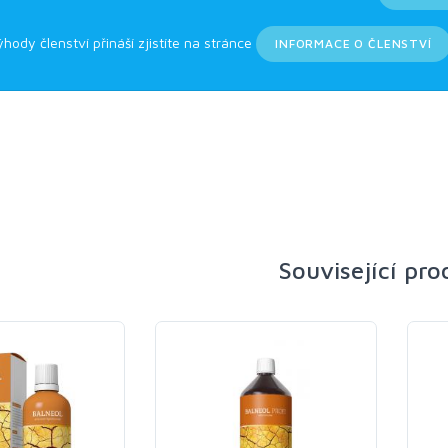
ýhody členství přináší zjistíte na stránce
INFORMACE O ČLENSTVÍ
Související pr