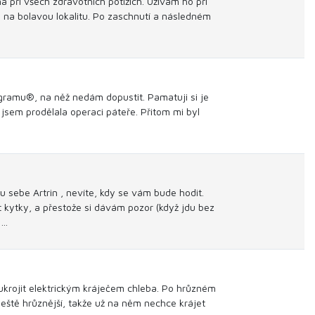
při všech zdravotních potížích. Užívám ho při
i na bolavou lokalitu. Po zaschnutí a následném
agramu®, na něž nedám dopustit. Pamatuji si je
y jsem prodělala operaci páteře. Přitom mi byl
 sebe Artrin , nevíte, kdy se vám bude hodit.
at kytky, a přestože si dávám pozor (když jdu bez
o…
 ukrojit elektrickým kráječem chleba. Po hrůzném
lo ještě hrůznější, takže už na něm nechce krájet