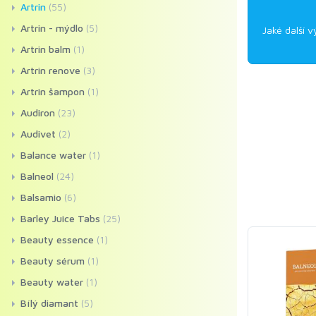
Artrin
(55)
Artrin - mýdlo
(5)
Jaké další v
Artrin balm
(1)
Artrin renove
(3)
Artrin šampon
(1)
Audiron
(23)
Audivet
(2)
Balance water
(1)
Balneol
(24)
Balsamio
(6)
Barley Juice Tabs
(25)
Beauty essence
(1)
Beauty sérum
(1)
Beauty water
(1)
Bílý diamant
(5)