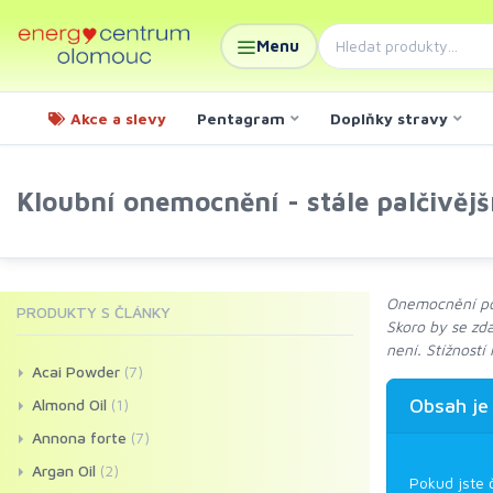
Menu
Akce a slevy
Pentagram
Doplňky stravy
Kloubní onemocnění - stále palčivěj
Onemocnění poh
PRODUKTY S ČLÁNKY
Skoro by se zdá
není. Stížností
Acai Powder
(7)
Obsah je
Almond Oil
(1)
Annona forte
(7)
Argan Oil
(2)
Pokud jste 