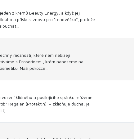
 jeden z krémů Beauty Energy, a když jej
louho a přišla si znovu pro “renovéčko”, protože
oslouchat…
echny možnosti, které nám nabízejí
 vstáváme s Droserinem , krém naneseme na
kosmetiku. Naší pokožce…
navození klidného a posilujícího spánku můžeme
í: Regalen (Protektin) – zklidňuje ducha, je
lit) –…