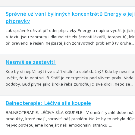
Správné užívání bylinných koncentrátů Energy a jej
přípravky
Jak správně užívat přírodní přípravky Energy a naplno využít jejic
V textu jsou zahrnuty i dlouholeté zkušenosti lékařů, terapeutů, le
při prevenci a řešení nejčastějších zdravotních problémů (v druhé…
Nesmíš se zastavit!
Kdo by si nepřál být i ve stáří vitální a soběstačný? Kdo by nesnil
uvěřit, že to není sci-fi. Stáří je energeticky pod vlivem prvku Vod
podoby. Buď plyne jako široká řeka zúrodňující své okolí, nebo se…
Balneoterapie: Léčivá síla koupele
BALNEOTERAPIE: LÉČIVÁ SÍLA KOUPELE V dnešní rychlé době máme
produkty, které mají „spravit“ náš problém. Ne že by to nebylo důle
nejvíc potřebujeme konejšit naši emocionální stránku:…