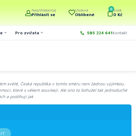
0
Nepřihlášen(a)
Uložené
Košík
Přihlásit se
Oblíbené
0 Kč
če
Pro zvířata
585 224 641
Kontakt
lém světě, Česká republika v tomto směru není žádnou výjimkou.
 nemocí, které s věkem souvisejí. Ale ono to bohužel tak jednoduché
ch a postihují jak
SIT