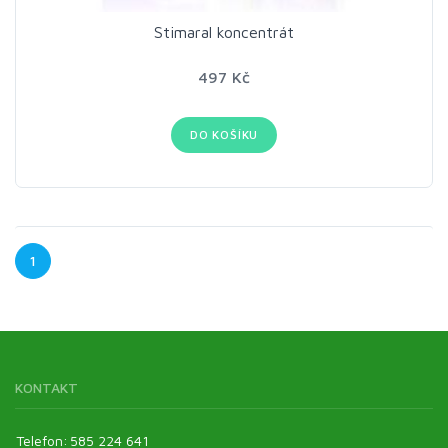
Stimaral koncentrát
497 Kč
DO KOŠÍKU
1
KONTAKT
Telefon:
585 224 641