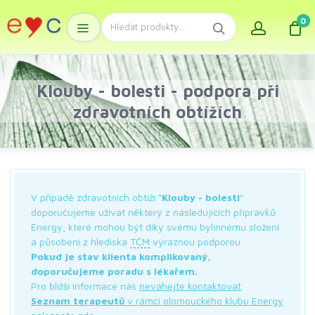
0
Klouby - bolesti - podpora při
zdravotních obtížích
V případě zdravotních obtíží "
Klouby - bolesti
"
doporučujeme užívat některý z následujících přípravků
Energy, které mohou být díky svému bylinnému složení
a působení z hlediska
TČM
výraznou podporou.
Pokud je stav klienta komplikovaný,
doporučujeme poradu s lékařem.
Pro bližší informace nás
neváhejte kontaktovat
.
Seznam terapeutů
v rámci olomouckého klubu Energy