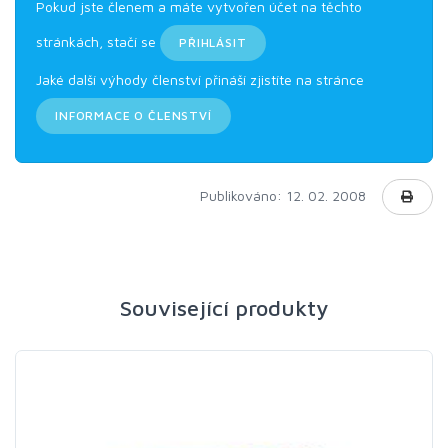
Pokud jste členem a máte vytvořen účet na těchto
stránkách, stačí se
PŘIHLÁSIT
Jaké další výhody členství přináší zjistíte na stránce
INFORMACE O ČLENSTVÍ
Publikováno: 12. 02. 2008
Související produkty