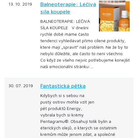
Balneoterapie: Léčivá
13. 10. 2019
síla koupele
BALNEOTERAPIE: LÉČIVÁ
SÍLA KOUPELE V dnešní
rychlé době máme často
tendenci vyhledávat přímo cílené produkty,
které mají „spravit“ náš problém. Ne že by to
nebylo důležité, ale často to není všechno.
Co když ze všeho nejvíc potřebujeme konejšit
naši emocionální stránku:…
Fantastická pětka
30. 07. 2019
Kdybych si s sebou na
pustý ostrov mohla vzít jen
pět produktů Energy,
vybrala bych si krémy
Pentagramu®. Obsahují tolik bylin a
éterických olejů, o kterých se ostatním
krémům může jenom zdát, a společně