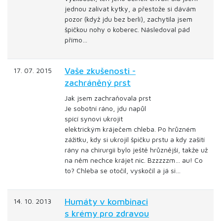
jednou zalívat kytky, a přestože si dávám
pozor (když jdu bez berlí), zachytila jsem
špičkou nohy o koberec. Následoval pád
přímo…
Vaše zkušenosti -
17. 07. 2015
zachráněný prst
Jak jsem zachraňovala prst
Je sobotní ráno, jdu napůl
spící synovi ukrojit
elektrickým kráječem chleba. Po hrůzném
zážitku, kdy si ukrojil špičku prstu a kdy zašití
rány na chirurgii bylo ještě hrůznější, takže už
na něm nechce krájet nic. Bzzzzzm… au! Co
to? Chleba se otočil, vyskočil a já si…
Humáty v kombinaci
14. 10. 2013
s krémy pro zdravou