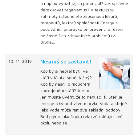
a naplno využít jejich potenciál? Jak správně
detoxikovat organismus? V textu jsou
zahrnuty i dlouholeté zkušenosti lékařů,
terapeutů, lektorů společnosti Energy s
používáním přípravků při prevenci a řešení
nejčastějších zdravotních problémů (v
druhé…
Nesmíš se zastavit!
10. 11. 2019
Kdo by si nepřál být i ve
stáří vitální a soběstačný?
Kdo by nesnil o moudrém
spokojeném stáří? Jde to,
jen musíte uvěřit, že to není sci-fi. Stáří je
energeticky pod vlivem prvku Voda a stejně
jako voda může mít dvě základní podoby.
Buď plyne jako široká řeka zúrodňující své
okolí, nebo se…