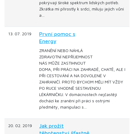
pokrývají široké spektrum lidských potřeb.
Zkrátka mi přirostly k srdci, miluju jejich vůni
a…
První pomoc s
13. 07. 2019
Energy
ZRANĚNÍ NEBO NÁHLÁ
ZDRAVOTNÍ NEPŘÍJEMNOST
NÁS MŮŽE ZASTIHNOUT
DOMA, PŘI PRÁCI NA ZAHRADĚ, CHATĚ, ALE I
PŘI CESTOVÁNÍ A NA DOVOLENÉ V
ZAHRANIČÍ. PROTO BYCHOM MĚLI MÍT VŽDY
PO RUCE VHODNĚ SESTAVENOU
LÉKÁRNIČKU. V domácnostech nejčastěji
dochází ke zranění při práci s ostrými
předměty, manipulaci s…
Jak prožít
20. 02. 2019
těhotenství šťastně