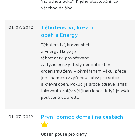
“na ochutnávku”. K jeho otestování, co
všechno dalšího…
Těhotenství, krevní
01. 07. 2012
oběh a Energy
Těhotenství, krevní oběh
a Energy I když je
těhotenství považované
za fyziologický, tedy normální stav
organismu ženy v přiměřeném věku, přece
jen znamená zvýšenou zátěž pro srdce
a krevní oběh. Pokud je srdce zdravé, snáší
takovouto zátěž většinou lehce. Když je však
postižené už před…
První pomoc doma i na cestách
01. 07. 2012
Obsah pouze pro členy