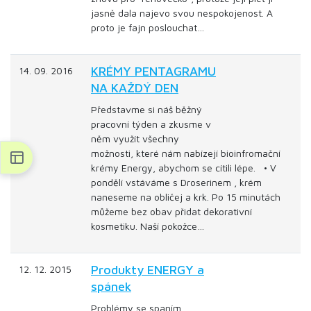
jasně dala najevo svou nespokojenost. A
proto je fajn poslouchat…
KRÉMY PENTAGRAMU
14. 09. 2016
NA KAŽDÝ DEN
Představme si náš běžný
pracovní týden a zkusme v
něm využít všechny
možnosti, které nám nabízejí bioinfromační
krémy Energy, abychom se cítili lépe. • V
pondělí vstáváme s Droserinem , krém
naneseme na obličej a krk. Po 15 minutách
můžeme bez obav přidat dekorativní
kosmetiku. Naší pokožce…
Produkty ENERGY a
12. 12. 2015
spánek
Problémy se spaním