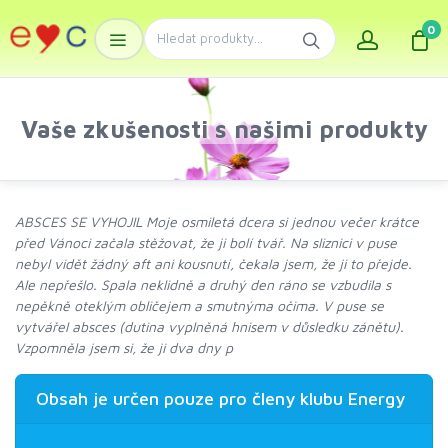
0
Vaše zkušenosti s našimi produkty
ABSCES SE VYHOJIL Moje osmiletá dcera si jednou večer krátce
před Vánoci začala stěžovat, že ji bolí tvář. Na sliznici v puse
nebyl vidět žádný aft ani kousnutí, čekala jsem, že ji to přejde.
Ale nepřešlo. Spala neklidně a druhý den ráno se vzbudila s
nepěkně oteklým obličejem a smutnýma očima. V puse se
vytvářel absces (dutina vyplněná hnisem v důsledku zánětu).
Vzpomněla jsem si, že ji dva dny p
Obsah je určen pouze pro členy klubu Energy