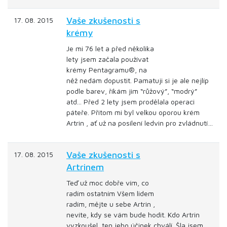
Vaše zkušenosti s
17. 08. 2015
krémy
Je mi 76 let a před několika
lety jsem začala používat
krémy Pentagramu®, na
něž nedám dopustit. Pamatuji si je ale nejlíp
podle barev, říkám jim “růžový”, “modrý”
atd... Před 2 lety jsem prodělala operaci
páteře. Přitom mi byl velkou oporou krém
Artrin , ať už na posílení ledvin pro zvládnutí…
Vaše zkušenosti s
17. 08. 2015
Artrinem
Teď už moc dobře vím, co
radím ostatním Všem lidem
radím, mějte u sebe Artrin ,
nevíte, kdy se vám bude hodit. Kdo Artrin
vyzkoušel, ten jeho účinek chválí. Šla jsem