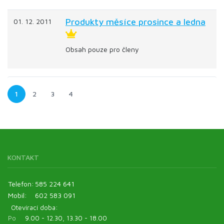
Produkty měsíce prosince a ledna
01. 12. 2011
Obsah pouze pro členy
1
2
3
4
KONTAKT
Telefon:
585 224 641
Mobil:
602 583 091
Otevírací doba:
Po
9.00 - 12.30, 13.30 - 18.00