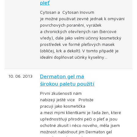
pleť
Cytosan a Cytosan Inovum
je možné používat zevně jednak k omývání
povrchových poranění, vyrážek
a chronických otevřených ran (bércové
vředy), dále jako velmi účinný kosmetický
prostředek ve formě pleťových masek
(obličej, krk a dekolt). V tomto případě je
ideální doplňovat účinky kyseliny…
Dermaton gel má
10. 06. 2013
širokou paletu použití
První zkušenosti nám
nabízejí ještě více Protože
pracuji jako kosmetička
a mezi mými klientkami je řada žen, které
upřednostňují přírodní péči o pleť a jsou
ochotné zkusit i něco nového, měla jsem
možnost nabídnout jim Dermaton gel