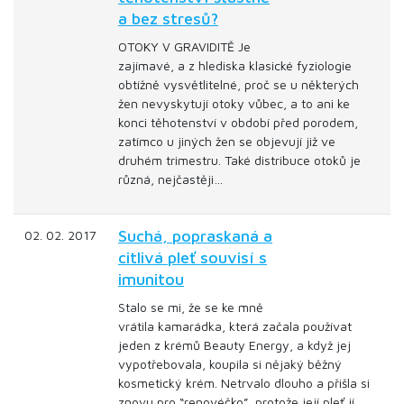
a bez stresů?
OTOKY V GRAVIDITĚ Je
zajímavé, a z hlediska klasické fyziologie
obtížně vysvětlitelné, proč se u některých
žen nevyskytují otoky vůbec, a to ani ke
konci těhotenství v období před porodem,
zatímco u jiných žen se objevují již ve
druhém trimestru. Také distribuce otoků je
různá, nejčastěji…
Suchá, popraskaná a
02. 02. 2017
citlivá pleť souvisí s
imunitou
Stalo se mi, že se ke mně
vrátila kamarádka, která začala používat
jeden z krémů Beauty Energy, a když jej
vypotřebovala, koupila si nějaký běžný
kosmetický krém. Netrvalo dlouho a přišla si
znovu pro “renovéčko”, protože její pleť jí