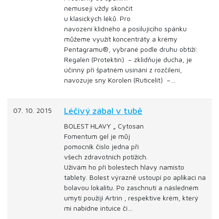
nemusejí vždy skončit
u klasických léků. Pro
navození klidného a posilujícího spánku
můžeme využít koncentráty a krémy
Pentagramu®, vybrané podle druhu obtíží:
Regalen (Protektin) – zklidňuje ducha, je
účinný při špatném usínání z rozčilení,
navozuje sny Korolen (Ruticelit) –…
Léčivý zábal v tubě
07. 10. 2015
BOLEST HLAVY „ Cytosan
Fomentum gel je můj
pomocník číslo jedna při
všech zdravotních potížích.
Užívám ho při bolestech hlavy namísto
tablety. Bolest výrazně ustoupí po aplikaci na
bolavou lokalitu. Po zaschnutí a následném
umytí použiji Artrin , respektive krém, který
mi nabídne intuice či…