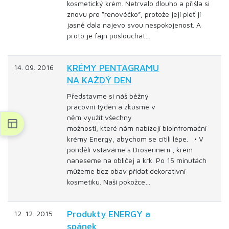
kosmetický krém. Netrvalo dlouho a přišla si
znovu pro “renovéčko”, protože její pleť jí
jasně dala najevo svou nespokojenost. A
proto je fajn poslouchat…
KRÉMY PENTAGRAMU
14. 09. 2016
NA KAŽDÝ DEN
Představme si náš běžný
pracovní týden a zkusme v
něm využít všechny
možnosti, které nám nabízejí bioinfromační
krémy Energy, abychom se cítili lépe. • V
pondělí vstáváme s Droserinem , krém
naneseme na obličej a krk. Po 15 minutách
můžeme bez obav přidat dekorativní
kosmetiku. Naší pokožce…
Produkty ENERGY a
12. 12. 2015
spánek