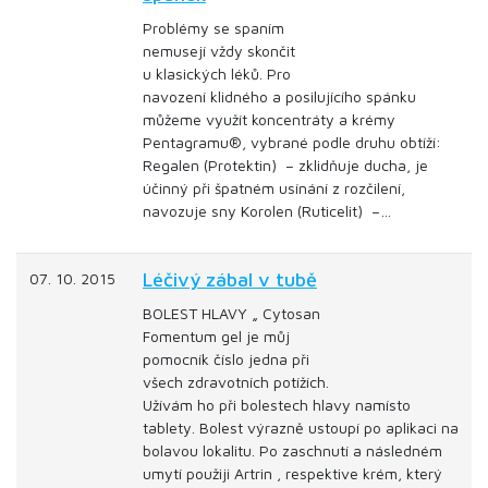
Problémy se spaním
nemusejí vždy skončit
u klasických léků. Pro
navození klidného a posilujícího spánku
můžeme využít koncentráty a krémy
Pentagramu®, vybrané podle druhu obtíží:
Regalen (Protektin) – zklidňuje ducha, je
účinný při špatném usínání z rozčilení,
navozuje sny Korolen (Ruticelit) –…
Léčivý zábal v tubě
07. 10. 2015
BOLEST HLAVY „ Cytosan
Fomentum gel je můj
pomocník číslo jedna při
všech zdravotních potížích.
Užívám ho při bolestech hlavy namísto
tablety. Bolest výrazně ustoupí po aplikaci na
bolavou lokalitu. Po zaschnutí a následném
umytí použiji Artrin , respektive krém, který