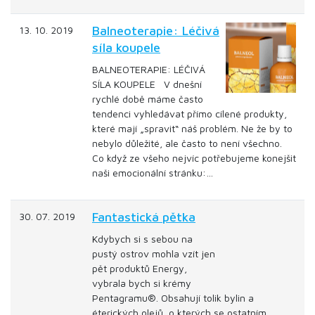
Balneoterapie: Léčivá
13. 10. 2019
síla koupele
BALNEOTERAPIE: LÉČIVÁ
SÍLA KOUPELE V dnešní
rychlé době máme často
tendenci vyhledávat přímo cílené produkty,
které mají „spravit“ náš problém. Ne že by to
nebylo důležité, ale často to není všechno.
Co když ze všeho nejvíc potřebujeme konejšit
naši emocionální stránku:…
Fantastická pětka
30. 07. 2019
Kdybych si s sebou na
pustý ostrov mohla vzít jen
pět produktů Energy,
vybrala bych si krémy
Pentagramu®. Obsahují tolik bylin a
éterických olejů, o kterých se ostatním