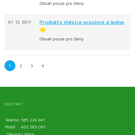
Obsah pouze pro členy
Produkty měsíce prosince a ledna
01. 12. 2011
Obsah pouze pro členy
1
2
3
4
KONTAKT
Telefon:
585 224 641
Mobil:
602 583 091
Otevírací doba: