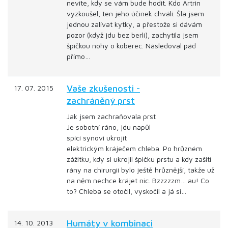
nevíte, kdy se vám bude hodit. Kdo Artrin
vyzkoušel, ten jeho účinek chválí. Šla jsem
jednou zalívat kytky, a přestože si dávám
pozor (když jdu bez berlí), zachytila jsem
špičkou nohy o koberec. Následoval pád
přímo…
Vaše zkušenosti -
17. 07. 2015
zachráněný prst
Jak jsem zachraňovala prst
Je sobotní ráno, jdu napůl
spící synovi ukrojit
elektrickým kráječem chleba. Po hrůzném
zážitku, kdy si ukrojil špičku prstu a kdy zašití
rány na chirurgii bylo ještě hrůznější, takže už
na něm nechce krájet nic. Bzzzzzm… au! Co
to? Chleba se otočil, vyskočil a já si…
Humáty v kombinaci
14. 10. 2013