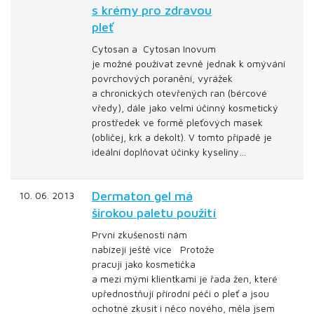
s krémy pro zdravou
pleť
Cytosan a Cytosan Inovum
je možné používat zevně jednak k omývání
povrchových poranění, vyrážek
a chronických otevřených ran (bércové
vředy), dále jako velmi účinný kosmetický
prostředek ve formě pleťových masek
(obličej, krk a dekolt). V tomto případě je
ideální doplňovat účinky kyseliny…
Dermaton gel má
10. 06. 2013
širokou paletu použití
První zkušenosti nám
nabízejí ještě více Protože
pracuji jako kosmetička
a mezi mými klientkami je řada žen, které
upřednostňují přírodní péči o pleť a jsou
ochotné zkusit i něco nového, měla jsem