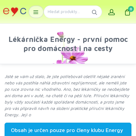
0
Lékárnička Energy - první pomoc
pro domácnost i na cesty
Jistě se vám už stalo, že jste potřebovali ošetřit nějaké zranění
nebo vás postihla náhlá zdravotní nepříjemnost, ale neměli jste
po ruce zrovna nic vhodného. Ano, bez lékárničky se neobejdete
ani doma ani v autě, na chatě či na pěší túře. Příruční lékárničky
byly vždy součástí každé spořádané domácnosti, a proto jsme
pro vás připravili návrh na složení praktické příruční lékárničky
Energy. Její o
Obsah je určen pouze pro členy klubu Energy