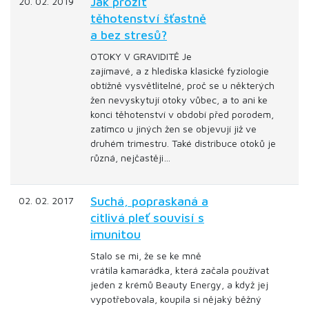
Jak prožít
20. 02. 2019
těhotenství šťastně
a bez stresů?
OTOKY V GRAVIDITĚ Je
zajímavé, a z hlediska klasické fyziologie
obtížně vysvětlitelné, proč se u některých
žen nevyskytují otoky vůbec, a to ani ke
konci těhotenství v období před porodem,
zatímco u jiných žen se objevují již ve
druhém trimestru. Také distribuce otoků je
různá, nejčastěji…
Suchá, popraskaná a
02. 02. 2017
citlivá pleť souvisí s
imunitou
Stalo se mi, že se ke mně
vrátila kamarádka, která začala používat
jeden z krémů Beauty Energy, a když jej
vypotřebovala, koupila si nějaký běžný