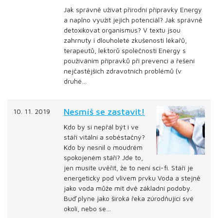
Jak správně užívat přírodní přípravky Energy
a naplno využít jejich potenciál? Jak správně
detoxikovat organismus? V textu jsou
zahrnuty i dlouholeté zkušenosti lékařů,
terapeutů, lektorů společnosti Energy s
používáním přípravků při prevenci a řešení
nejčastějších zdravotních problémů (v
druhé…
Nesmíš se zastavit!
10. 11. 2019
Kdo by si nepřál být i ve
stáří vitální a soběstačný?
Kdo by nesnil o moudrém
spokojeném stáří? Jde to,
jen musíte uvěřit, že to není sci-fi. Stáří je
energeticky pod vlivem prvku Voda a stejně
jako voda může mít dvě základní podoby.
Buď plyne jako široká řeka zúrodňující své
okolí, nebo se…