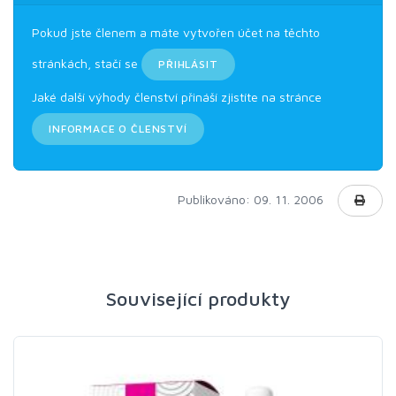
Pokud jste členem a máte vytvořen účet na těchto
stránkách, stačí se
PŘIHLÁSIT
Jaké další výhody členství přináší zjistíte na stránce
INFORMACE O ČLENSTVÍ
Publikováno: 09. 11. 2006
Související produkty