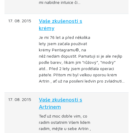
mi nabídne intuice či…
Vaše zkušenosti s
17. 08. 2015
krémy
Je mi 76 let a před několika
lety jsem začala používat
krémy Pentagramu®, na
něž nedám dopustit. Pamatuji si je ale nejlíp
podle barev, říkám jim “růžový”, “modrý”
atd... Před 2 lety jsem prodělala operaci
páteře. Přitom mi byl velkou oporou krém
Artrin , ať už na posílení ledvin pro zvládnutí…
Vaše zkušenosti s
17. 08. 2015
Artrinem
Teď už moc dobře vím, co
radím ostatním Všem lidem
radím, mějte u sebe Artrin ,