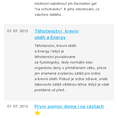
možnost nabídnout jim Dermaton gel
“na ochutnávku”. K jeho otestování, co
všechno dalšího…
Těhotenství, krevní
01. 07. 2012
oběh a Energy
Těhotenství, krevní oběh
a Energy I když je
těhotenství považované
za fyziologický, tedy normální stav
organismu ženy v přiměřeném věku, přece
jen znamená zvýšenou zátěž pro srdce
a krevní oběh. Pokud je srdce zdravé, snáší
takovouto zátěž většinou lehce. Když je však
postižené už před…
První pomoc doma i na cestách
01. 07. 2012