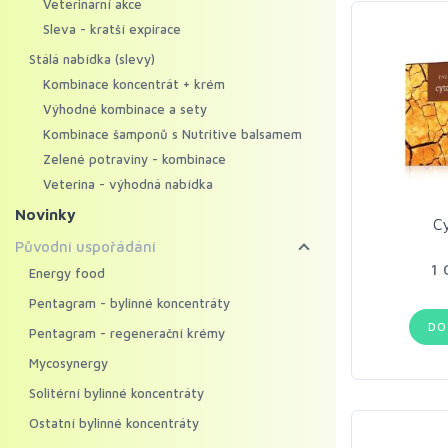
Veterinární akce
Sleva - kratší expirace
Stálá nabídka (slevy)
Kombinace koncentrát + krém
Výhodné kombinace a sety
Kombinace šamponů s Nutritive balsamem
Zelené potraviny - kombinace
Veterina - výhodná nabídka
Novinky
C
Původní uspořádání
1 
Energy food
Pentagram - bylinné koncentráty
DO
Pentagram - regenerační krémy
Mycosynergy
Solitérní bylinné koncentráty
Ostatní bylinné koncentráty