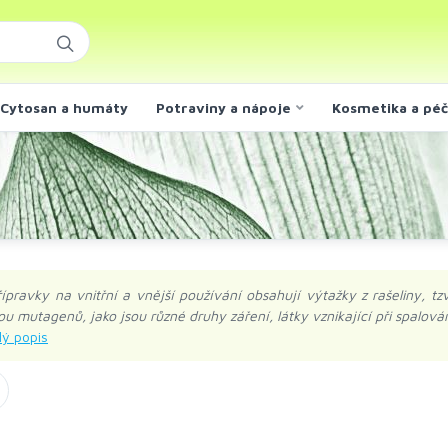
Cytosan a humáty
Potraviny a nápoje
Kosmetika a pé
pravky na vnitřní a vnější používání obsahují výtažky z rašeliny, t
ou mutagenů, jako jsou různé druhy záření, látky vznikající při spalová
be vážou těžké kovy, toxiny, látky organického i anorganického původ
řeva a brání průniku škodlivin do krevního oběhu. Mají výrazné anti
mezi silné imunomodulátory se širokým ochranným efektem.