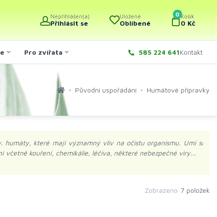
0
Nepřihlášen(a)
Uložené
Košík
Přihlásit se
Oblíbené
0 Kč
če
Pro zvířata
585 224 641
Kontakt
Původní uspořádání
Humátové přípravky
zv. humáty, které mají významný vliv na očistu organismu. Umí si
ní včetně kouření, chemikálie, léčiva, některé nebezpečné viry...
u, které bez rizika pro organismus vyloučí z těla ven. Ochraňují
oxidační schopnosti, donutí „vyhasnout“ volné radikály. Huminové
Zobrazeno
7 položek