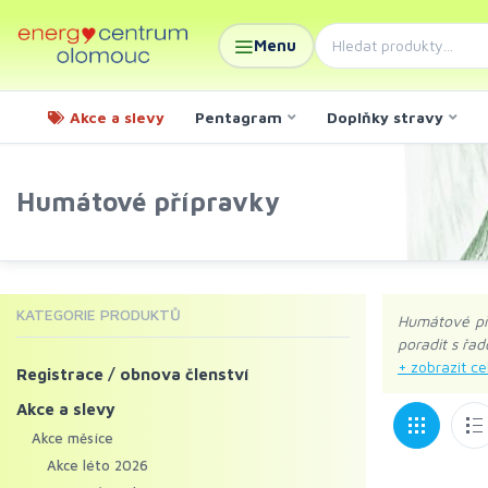
Menu
Akce a slevy
Pentagram
Doplňky stravy
Humátové přípravky
KATEGORIE PRODUKTŮ
Humátové pří
poradit s řad
Registrace / obnova členství
Humáty na se
především st
Akce a slevy
látky patří 
Akce měsíce
Akce léto 2026