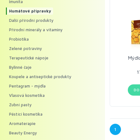
Imunita
Humátové přípravky
Další přírodní produkty
Přírodní minerály a vitaminy
Probiotika
Zelené potraviny
Mýdl
Terapeutické nápoje
Bylinné čaje
1
Koupele a antiseptické produkty
Pentagram - mýdla
DO
Vlasová kosmetika
Zubní pasty
Pěstící kosmetika
Aromaterapie
1
Beauty Energy