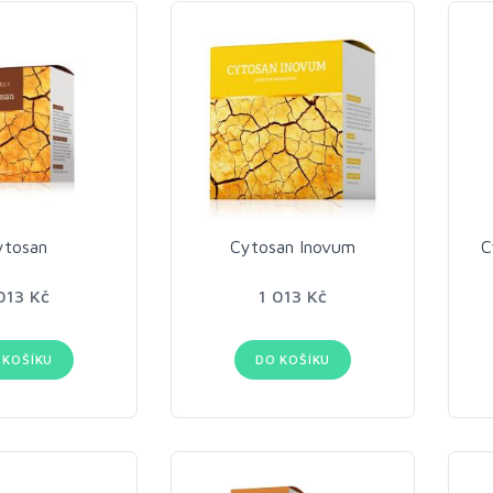
ytosan
Cytosan Inovum
C
013 Kč
1 013 Kč
 KOŠÍKU
DO KOŠÍKU