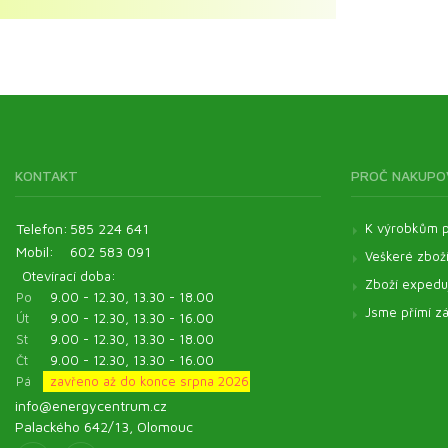
Aromaterapie
Výhodná balení pro zvířata
Zelené potraviny ve výhodném balení
Esenciální oleje
Energyfood sady
KONTAKT
PROČ NAKUPO
Telefon:
585 224 641
K výrobkům p
Mobil:
602 583 091
Veškeré zbož
Otevírací doba:
Zboží expeduj
Po
9.00 - 12.30, 13.30 - 18.00
Jsme přímí zá
Út
9.00 - 12.30, 13.30 - 16.00
St
9.00 - 12.30, 13.30 - 18.00
Čt
9.00 - 12.30, 13.30 - 16.00
Pá
zavřeno až do konce srpna 2026
info@energycentrum.cz
Palackého 642/13, Olomouc