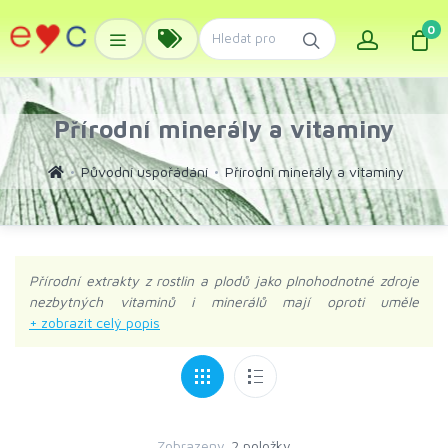
0
Přírodní minerály a vitaminy
Původní uspořádání
Přírodní minerály a vitaminy
Přírodní extrakty z rostlin a plodů jako plnohodnotné zdroje
nezbytných vitaminů i minerálů mají oproti uměle
vyráběným formám nesporné výhody. V přírodě se
nacházejí tyto prvky vždy v harmonii s dalšími látkami, které
ve výsledném komplexu hrají nezastupitelnou roli. Jsou
nesmírně významné zejména kvůli synergickému efektu,
kterým posilují jejich účinek, vstřebatelnost a celkovou
využitelnost.
Zobrazeny
2 položky