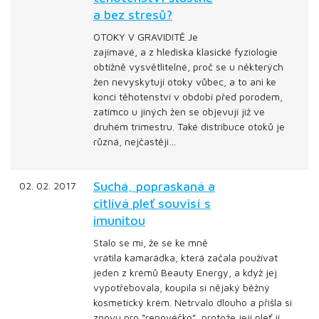
a bez stresů?
OTOKY V GRAVIDITĚ Je
zajímavé, a z hlediska klasické fyziologie
obtížně vysvětlitelné, proč se u některých
žen nevyskytují otoky vůbec, a to ani ke
konci těhotenství v období před porodem,
zatímco u jiných žen se objevují již ve
druhém trimestru. Také distribuce otoků je
různá, nejčastěji…
Suchá, popraskaná a
02. 02. 2017
citlivá pleť souvisí s
imunitou
Stalo se mi, že se ke mně
vrátila kamarádka, která začala používat
jeden z krémů Beauty Energy, a když jej
vypotřebovala, koupila si nějaký běžný
kosmetický krém. Netrvalo dlouho a přišla si
znovu pro “renovéčko”, protože její pleť jí