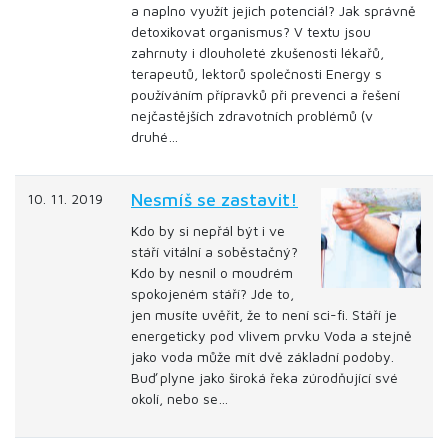
a naplno využít jejich potenciál? Jak správně
detoxikovat organismus? V textu jsou
zahrnuty i dlouholeté zkušenosti lékařů,
terapeutů, lektorů společnosti Energy s
používáním přípravků při prevenci a řešení
nejčastějších zdravotních problémů (v
druhé…
Nesmíš se zastavit!
10. 11. 2019
Kdo by si nepřál být i ve
stáří vitální a soběstačný?
Kdo by nesnil o moudrém
spokojeném stáří? Jde to,
jen musíte uvěřit, že to není sci-fi. Stáří je
energeticky pod vlivem prvku Voda a stejně
jako voda může mít dvě základní podoby.
Buď plyne jako široká řeka zúrodňující své
okolí, nebo se…