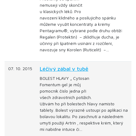
nemusejí vždy skončit
u klasických léků. Pro
navození klidného a posilujícího spánku
můžeme využít koncentráty a krémy
Pentagramu®, vybrané podle druhu obtíží:
Regalen (Protektin) – zklidňuje ducha, je
účinný při špatném usínání z rozčilení,
navozuje sny Korolen (Ruticelit) –…
Léčivý zábal v tubě
07. 10. 2015
BOLEST HLAVY „ Cytosan
Fomentum gel je můj
pomocník číslo jedna při
všech zdravotních potížích.
Užívám ho při bolestech hlavy namísto
tablety. Bolest výrazně ustoupí po aplikaci na
bolavou lokalitu. Po zaschnutí a následném
umytí použiji Artrin , respektive krém, který
mi nabídne intuice či…