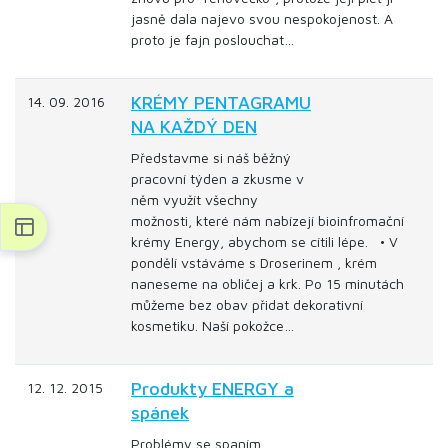
jasně dala najevo svou nespokojenost. A
proto je fajn poslouchat…
KRÉMY PENTAGRAMU
14. 09. 2016
NA KAŽDÝ DEN
Představme si náš běžný
pracovní týden a zkusme v
něm využít všechny
možnosti, které nám nabízejí bioinfromační
krémy Energy, abychom se cítili lépe. • V
pondělí vstáváme s Droserinem , krém
naneseme na obličej a krk. Po 15 minutách
můžeme bez obav přidat dekorativní
kosmetiku. Naší pokožce…
Produkty ENERGY a
12. 12. 2015
spánek
Problémy se spaním