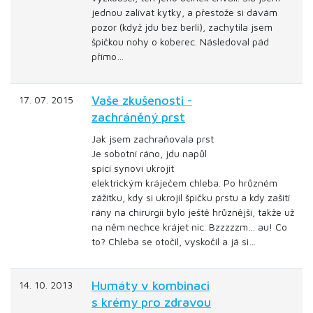
jednou zalívat kytky, a přestože si dávám
pozor (když jdu bez berlí), zachytila jsem
špičkou nohy o koberec. Následoval pád
přímo…
Vaše zkušenosti -
17. 07. 2015
zachráněný prst
Jak jsem zachraňovala prst
Je sobotní ráno, jdu napůl
spící synovi ukrojit
elektrickým kráječem chleba. Po hrůzném
zážitku, kdy si ukrojil špičku prstu a kdy zašití
rány na chirurgii bylo ještě hrůznější, takže už
na něm nechce krájet nic. Bzzzzzm… au! Co
to? Chleba se otočil, vyskočil a já si…
Humáty v kombinaci
14. 10. 2013
s krémy pro zdravou