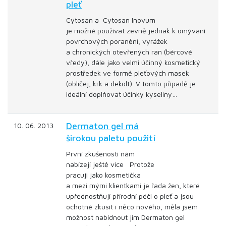
pleť
Cytosan a Cytosan Inovum
je možné používat zevně jednak k omývání
povrchových poranění, vyrážek
a chronických otevřených ran (bércové
vředy), dále jako velmi účinný kosmetický
prostředek ve formě pleťových masek
(obličej, krk a dekolt). V tomto případě je
ideální doplňovat účinky kyseliny…
Dermaton gel má
10. 06. 2013
širokou paletu použití
První zkušenosti nám
nabízejí ještě více Protože
pracuji jako kosmetička
a mezi mými klientkami je řada žen, které
upřednostňují přírodní péči o pleť a jsou
ochotné zkusit i něco nového, měla jsem
možnost nabídnout jim Dermaton gel