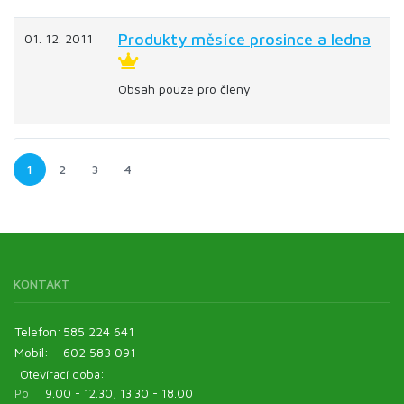
Produkty měsíce prosince a ledna
01. 12. 2011
Obsah pouze pro členy
1
2
3
4
KONTAKT
Telefon:
585 224 641
Mobil:
602 583 091
Otevírací doba:
Po
9.00 - 12.30, 13.30 - 18.00