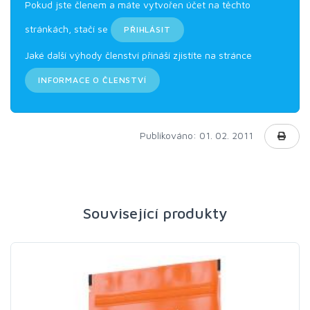
Pokud jste členem a máte vytvořen účet na těchto
stránkách, stačí se
PŘIHLÁSIT
Jaké další výhody členství přináší zjistíte na stránce
INFORMACE O ČLENSTVÍ
Publikováno: 01. 02. 2011
Související produkty