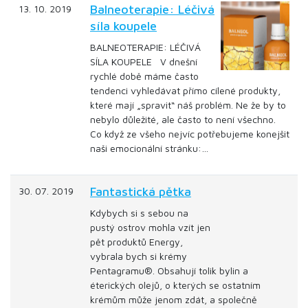
Balneoterapie: Léčivá
13. 10. 2019
síla koupele
BALNEOTERAPIE: LÉČIVÁ
SÍLA KOUPELE V dnešní
rychlé době máme často
tendenci vyhledávat přímo cílené produkty,
které mají „spravit“ náš problém. Ne že by to
nebylo důležité, ale často to není všechno.
Co když ze všeho nejvíc potřebujeme konejšit
naši emocionální stránku:…
Fantastická pětka
30. 07. 2019
Kdybych si s sebou na
pustý ostrov mohla vzít jen
pět produktů Energy,
vybrala bych si krémy
Pentagramu®. Obsahují tolik bylin a
éterických olejů, o kterých se ostatním
krémům může jenom zdát, a společně