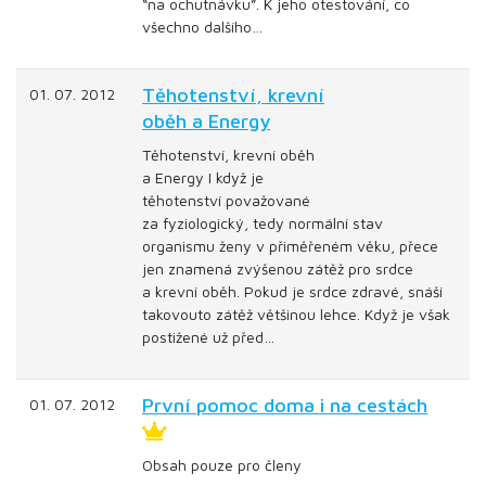
“na ochutnávku”. K jeho otestování, co
všechno dalšího…
Těhotenství, krevní
01. 07. 2012
oběh a Energy
Těhotenství, krevní oběh
a Energy I když je
těhotenství považované
za fyziologický, tedy normální stav
organismu ženy v přiměřeném věku, přece
jen znamená zvýšenou zátěž pro srdce
a krevní oběh. Pokud je srdce zdravé, snáší
takovouto zátěž většinou lehce. Když je však
postižené už před…
První pomoc doma i na cestách
01. 07. 2012
Obsah pouze pro členy