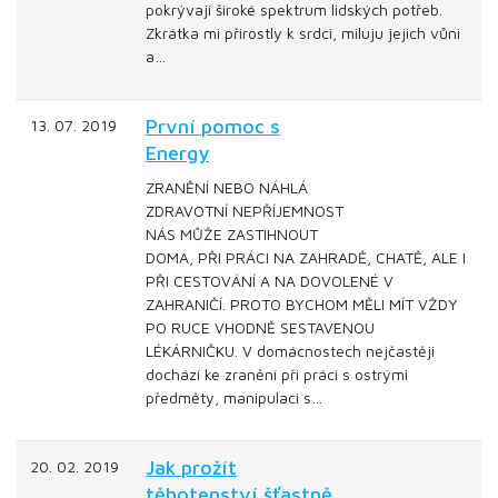
pokrývají široké spektrum lidských potřeb.
Zkrátka mi přirostly k srdci, miluju jejich vůni
a…
První pomoc s
13. 07. 2019
Energy
ZRANĚNÍ NEBO NÁHLÁ
ZDRAVOTNÍ NEPŘÍJEMNOST
NÁS MŮŽE ZASTIHNOUT
DOMA, PŘI PRÁCI NA ZAHRADĚ, CHATĚ, ALE I
PŘI CESTOVÁNÍ A NA DOVOLENÉ V
ZAHRANIČÍ. PROTO BYCHOM MĚLI MÍT VŽDY
PO RUCE VHODNĚ SESTAVENOU
LÉKÁRNIČKU. V domácnostech nejčastěji
dochází ke zranění při práci s ostrými
předměty, manipulaci s…
Jak prožít
20. 02. 2019
těhotenství šťastně