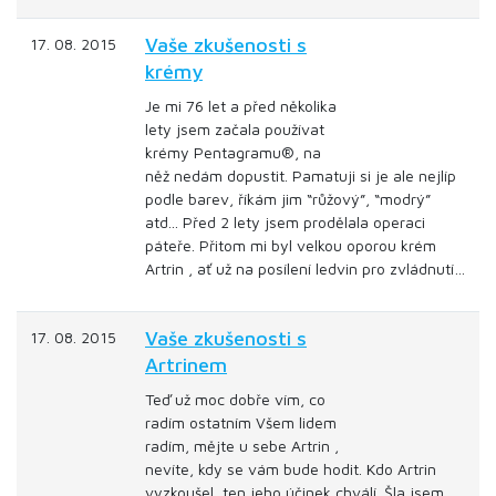
Vaše zkušenosti s
17. 08. 2015
krémy
Je mi 76 let a před několika
lety jsem začala používat
krémy Pentagramu®, na
něž nedám dopustit. Pamatuji si je ale nejlíp
podle barev, říkám jim “růžový”, “modrý”
atd... Před 2 lety jsem prodělala operaci
páteře. Přitom mi byl velkou oporou krém
Artrin , ať už na posílení ledvin pro zvládnutí…
Vaše zkušenosti s
17. 08. 2015
Artrinem
Teď už moc dobře vím, co
radím ostatním Všem lidem
radím, mějte u sebe Artrin ,
nevíte, kdy se vám bude hodit. Kdo Artrin
vyzkoušel, ten jeho účinek chválí. Šla jsem