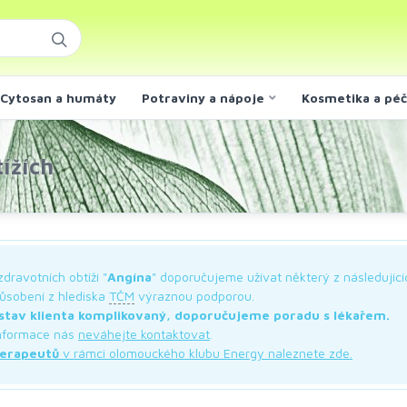
Cytosan a humáty
Potraviny a nápoje
Kosmetika a pé
ížích
zdravotních obtíží "
Angína
" doporučujeme užívat některý z následujíc
působení z hlediska
TČM
výraznou podporou.
stav klienta komplikovaný, doporučujeme poradu s lékařem.
 informace nás
neváhejte kontaktovat
.
erapeutů
v rámci olomouckého klubu Energy naleznete zde.