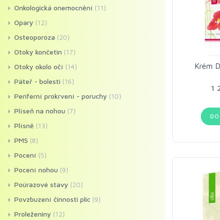
Onkologická onemocnění
(11)
Opary
(12)
Osteoporóza
(20)
Otoky končetin
(17)
Krém D
Otoky okolo očí
(14)
Páteř - bolesti
(16)
1 
Periferní prokrvení - poruchy
(10)
Plíseň na nohou
(7)
DO
Plísně
(13)
PMS
(8)
Pocení
(5)
Pocení nohou
(9)
Poúrazové stavy
(20)
Povzbuzení činnosti plic
(9)
Proleženiny
(12)