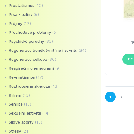
Prostatismus
(10)
Prsa - uzliny
(6)
Průjmy
(12)
Přechodové problémy
(6)
Psychické poruchy
(32)
1
Regenerace buněk (vnitřně i zevně)
(34)
Regenerace celková
(30)
DO
Respirační onemocnění
(9)
Revmatismus
(17)
Roztroušená skleróza
(13)
Říhání
(13)
1
2
Senilita
(15)
Sexuální aktivita
(14)
Silové sporty
(15)
Stresy
(21)