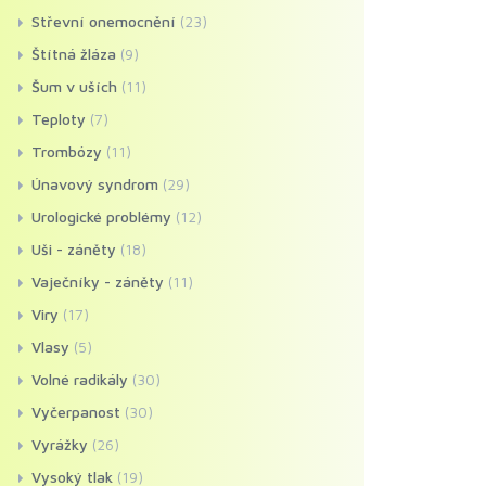
Střevní onemocnění
(23)
Štítná žláza
(9)
Šum v uších
(11)
Teploty
(7)
Trombózy
(11)
Únavový syndrom
(29)
Urologické problémy
(12)
Uši - záněty
(18)
Vaječníky - záněty
(11)
Viry
(17)
Vlasy
(5)
Volné radikály
(30)
Vyčerpanost
(30)
Vyrážky
(26)
Vysoký tlak
(19)