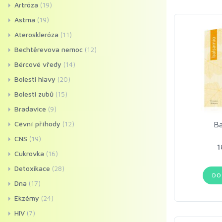
Artróza
(19)
Astma
(19)
Ateroskleróza
(11)
Bechtěrevova nemoc
(12)
Bércové vředy
(14)
Bolesti hlavy
(20)
Bolesti zubů
(15)
Bradavice
(9)
Cévní příhody
(12)
Ba
CNS
(19)
1
Cukrovka
(16)
Detoxikace
(28)
DO
Dna
(17)
Ekzémy
(24)
HIV
(7)