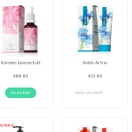
Korolen koncentrát
Krém Artrin
589 Kč
421 Kč
DO KOŠÍKU
NENÍ SKLADEM
VINKA