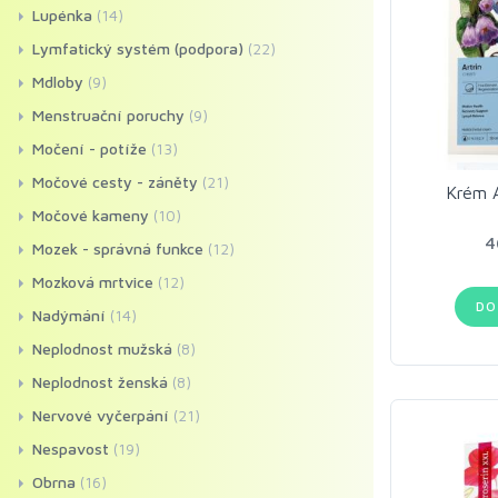
Lupénka
(14)
Lymfatický systém (podpora)
(22)
Mdloby
(9)
Menstruační poruchy
(9)
Močení - potíže
(13)
Močové cesty - záněty
(21)
Krém A
Močové kameny
(10)
4
Mozek - správná funkce
(12)
Mozková mrtvice
(12)
DO
Nadýmání
(14)
Neplodnost mužská
(8)
Neplodnost ženská
(8)
Nervové vyčerpání
(21)
Nespavost
(19)
Obrna
(16)