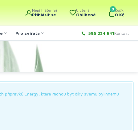
0
Nepřihlášen(a)
Uložené
Košík
Přihlásit se
Oblíbené
0 Kč
če
Pro zvířata
585 224 641
Kontakt
ích přípravků Energy, které mohou být díky svému bylinnému