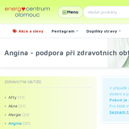
Menu
Akce a slevy
Pentagram
Doplňky stravy
Angína - podpora při zdravotních obt
ZDRAVOTNÍ OBTÍŽE
V případě 
složení a 
Afty
(11)
Pokud je 
Akné
(21)
Pro bližší
Seznam t
Alergie
(23)
Angína
(20)