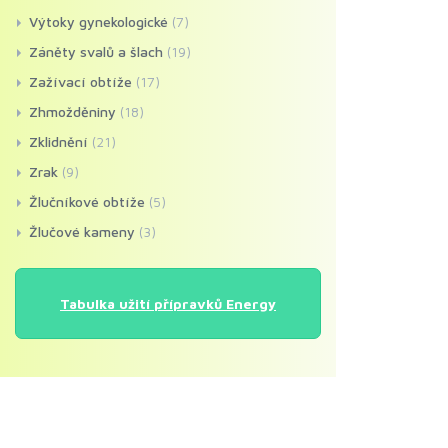
Výtoky gynekologické
(7)
Záněty svalů a šlach
(19)
Zažívací obtíže
(17)
Zhmožděniny
(18)
Zklidnění
(21)
Zrak
(9)
Žlučníkové obtíže
(5)
Žlučové kameny
(3)
Tabulka užití přípravků Energy