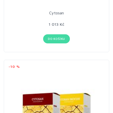
Cytosan
1 013 Kč
DO KOŠÍKU
-10 %