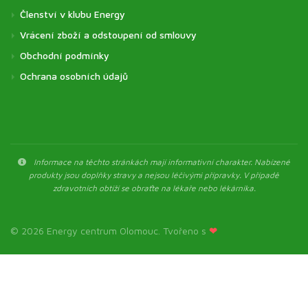
Členství v klubu Energy
Vrácení zboží a odstoupení od smlouvy
Obchodní podmínky
Ochrana osobních údajů
Informace na těchto stránkách mají informativní charakter. Nabízené
produkty jsou doplňky stravy a nejsou léčivými přípravky. V případě
zdravotních obtíží se obraťte na lékaře nebo lékárníka.
© 2026 Energy centrum Olomouc. Tvořeno s
❤