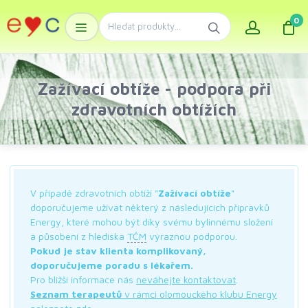
0
Zažívací obtíže - podpora při
zdravotních obtížích
V případě zdravotních obtíží "
Zažívací obtíže
"
doporučujeme užívat některý z následujících přípravků
Energy, které mohou být díky svému bylinnému složení
a působení z hlediska
TČM
výraznou podporou.
Pokud je stav klienta komplikovaný,
doporučujeme poradu s lékařem.
Pro bližší informace nás
neváhejte kontaktovat
.
Seznam terapeutů
v rámci olomouckého klubu Energy