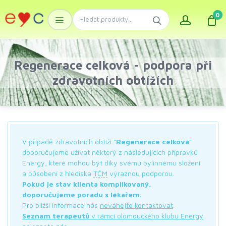
0
Regenerace celková - podpora při
zdravotních obtížích
V případě zdravotních obtíží "
Regenerace celková
"
doporučujeme užívat některý z následujících přípravků
Energy, které mohou být díky svému bylinnému složení
a působení z hlediska
TČM
výraznou podporou.
Pokud je stav klienta komplikovaný,
doporučujeme poradu s lékařem.
Pro bližší informace nás
neváhejte kontaktovat
.
Seznam terapeutů
v rámci olomouckého klubu Energy