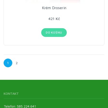
Krém Droserin
421 Kč
DO KOŠÍKU
1
2
KONTAKT
Telefon:
585 224 641