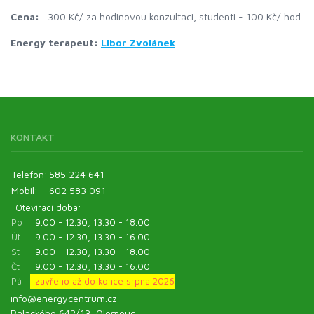
Cena:
300 Kč/ za hodinovou konzultaci, studenti - 100 Kč/ hod
Energy terapeut:
Libor Zvolánek
KONTAKT
Telefon:
585 224 641
Mobil:
602 583 091
Otevírací doba:
Po
9.00 - 12.30, 13.30 - 18.00
Út
9.00 - 12.30, 13.30 - 16.00
St
9.00 - 12.30, 13.30 - 18.00
Čt
9.00 - 12.30, 13.30 - 16.00
Pá
zavřeno až do konce srpna 2026
info@energycentrum.cz
Palackého 642/13, Olomouc