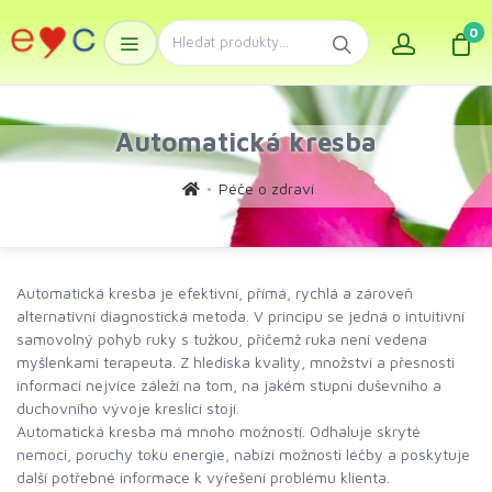
0
Automatická kresba
Péče o zdraví
Automatická kresba je efektivní, přímá, rychlá a zároveň
alternativní diagnostická metoda. V principu se jedná o intuitivní
samovolný pohyb ruky s tužkou, přičemž ruka není vedena
myšlenkami terapeuta. Z hlediska kvality, množství a přesnosti
informací nejvíce záleží na tom, na jakém stupni duševního a
duchovního vývoje kreslící stojí.
Automatická kresba má mnoho možností. Odhaluje skryté
nemoci, poruchy toku energie, nabízí možnosti léčby a poskytuje
další potřebné informace k vyřešení problému klienta.