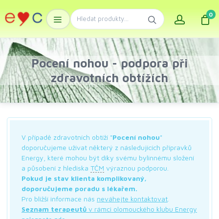
0
Pocení nohou - podpora při
zdravotních obtížích
V případě zdravotních obtíží "
Pocení nohou
"
doporučujeme užívat některý z následujících přípravků
Energy, které mohou být díky svému bylinnému složení
a působení z hlediska
TČM
výraznou podporou.
Pokud je stav klienta komplikovaný,
doporučujeme poradu s lékařem.
Pro bližší informace nás
neváhejte kontaktovat
.
Seznam terapeutů
v rámci olomouckého klubu Energy