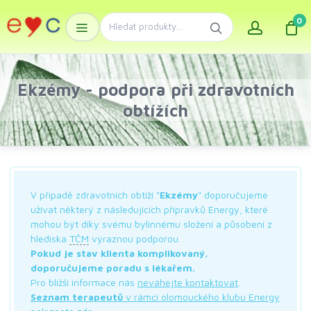
0
Ekzémy - podpora při zdravotních
obtížích
V případě zdravotních obtíží "
Ekzémy
" doporučujeme
užívat některý z následujících přípravků Energy, které
mohou být díky svému bylinnému složení a působení z
hlediska
TČM
výraznou podporou.
Pokud je stav klienta komplikovaný,
doporučujeme poradu s lékařem.
Pro bližší informace nás
neváhejte kontaktovat
.
Seznam terapeutů
v rámci olomouckého klubu Energy