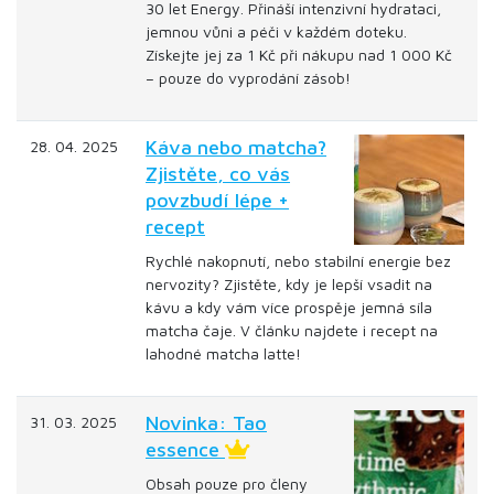
30 let Energy. Přináší intenzivní hydrataci,
jemnou vůni a péči v každém doteku.
Získejte jej za 1 Kč při nákupu nad 1 000 Kč
– pouze do vyprodání zásob!
Káva nebo matcha?
28. 04. 2025
Zjistěte, co vás
povzbudí lépe +
recept
Rychlé nakopnutí, nebo stabilní energie bez
nervozity? Zjistěte, kdy je lepší vsadit na
kávu a kdy vám více prospěje jemná síla
matcha čaje. V článku najdete i recept na
lahodné matcha latte!
Novinka: Tao
31. 03. 2025
essence
Obsah pouze pro členy