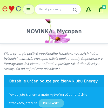
0
NOVINKA: Mycopan
Síla a synergie pečlivě vyváženého komplexu vzácných hub a
bylinných extraktů. Mycopan náleží podle metody Regenerace v
Pentagramu ® k elementu Země a posiluje tak dráhu slinivky a
sleziny. Co od něj můžete očekávat?
Obsah je určen pouze pro členy klubu Energy
Pokud jste členem a máte vytvořen účet na těchto
stránkách, stačí se
PŘIHLÁSIT