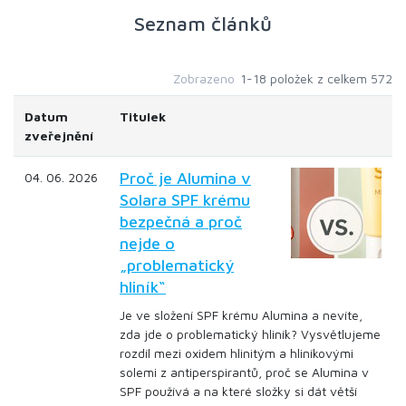
Seznam článků
Zobrazeno
1-18 položek z celkem 572
Datum
Titulek
zveřejnění
Proč je Alumina v
04. 06. 2026
Solara SPF krému
bezpečná a proč
nejde o
„problematický
hliník“
Je ve složení SPF krému Alumina a nevíte,
zda jde o problematický hliník? Vysvětlujeme
rozdíl mezi oxidem hlinitým a hliníkovými
solemi z antiperspirantů, proč se Alumina v
SPF používá a na které složky si dát větší