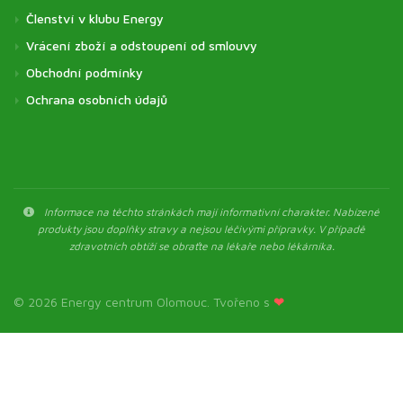
Členství v klubu Energy
Vrácení zboží a odstoupení od smlouvy
Obchodní podmínky
Ochrana osobních údajů
Informace na těchto stránkách mají informativní charakter. Nabízené
produkty jsou doplňky stravy a nejsou léčivými přípravky. V případě
zdravotních obtíží se obraťte na lékaře nebo lékárníka.
© 2026 Energy centrum Olomouc. Tvořeno s
❤