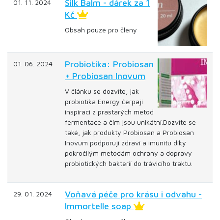
Silk Balm - dárek za 1
01. 11. 2024
Kč
Obsah pouze pro členy
Probiotika: Probiosan
01. 06. 2024
+ Probiosan Inovum
V článku se dozvíte, jak
probiotika Energy čerpají
inspiraci z prastarých metod
fermentace a čím jsou unikátní.Dozvíte se
také, jak produkty Probiosan a Probiosan
Inovum podporují zdraví a imunitu díky
pokročilým metodám ochrany a dopravy
probiotických bakterií do trávicího traktu.
Voňavá péče pro krásu i odvahu -
29. 01. 2024
Immortelle soap