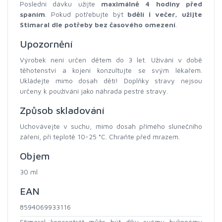
Poslední dávku užijte
maximálně 4 hodiny před
spaním
. Pokud potřebujte být
bdělí i večer, užijte
Stimaral dle potřeby bez časového omezení
.
Upozornění
Výrobek není určen dětem do 3 let. Užívání v době
těhotenství a kojení konzultujte se svým lékařem.
Ukládejte mimo dosah dětí! Doplňky stravy nejsou
určeny k používání jako náhrada pestré stravy.
Způsob skladování
Uchovávejte v suchu, mimo dosah přímého slunečního
záření, při teplotě 10-25 °C. Chraňte před mrazem.
Objem
30 ml
EAN
8594069933116
Stimaral koncentrát může být díky svému bylinnému