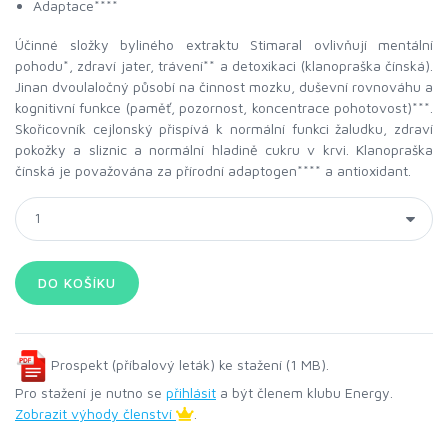
Adaptace****
Účinné složky byliného extraktu Stimaral ovlivňují mentální
pohodu*, zdraví jater, trávení** a detoxikaci (klanopraška čínská).
Jinan dvoulaločný působí na činnost mozku, duševní rovnováhu a
kognitivní funkce (paměť, pozornost, koncentrace pohotovost)***.
Skořicovník cejlonský přispívá k normální funkci žaludku, zdraví
pokožky a sliznic a normální hladině cukru v krvi. Klanopraška
čínská je považována za přírodní adaptogen**** a antioxidant.
Prospekt (příbalový leták) ke stažení (1 MB).
Pro stažení je nutno se
přihlásit
a být členem klubu Energy.
Zobrazit výhody členství
.