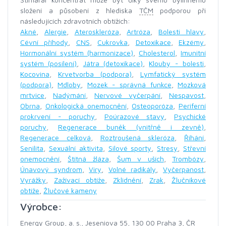
složení a působení z hlediska
TČM
podporou při
následujících zdravotních obtížích:
Akné
,
Alergie
,
Ateroskleróza
,
Artróza
,
Bolesti hlavy
,
Cévní příhody
,
CNS
,
Cukrovka
,
Detoxikace
,
Ekzémy
,
Hormonální systém (harmonizace)
,
Cholesterol
,
Imunitní
systém (posílení)
,
Játra (detoxikace)
,
Klouby - bolesti
,
Kocovina
,
Krvetvorba (podpora)
,
Lymfatický systém
(podpora)
,
Mdloby
,
Mozek - správná funkce
,
Mozková
mrtvice
,
Nadýmání
,
Nervové vyčerpání
,
Nespavost
,
Obrna
,
Onkologická onemocnění
,
Osteoporóza
,
Periferní
prokrvení - poruchy
,
Poúrazové stavy
,
Psychické
poruchy
,
Regenerace buněk (vnitřně i zevně)
,
Regenerace celková
,
Roztroušená skleróza
,
Říhání
,
Senilita
,
Sexuální aktivita
,
Silové sporty
,
Stresy
,
Střevní
onemocnění
,
Štítná žláza
,
Šum v uších
,
Trombózy
,
Únavový syndrom
,
Viry
,
Volné radikály
,
Vyčerpanost
,
Vyrážky
,
Zažívací obtíže
,
Zklidnění
,
Zrak
,
Žlučníkové
obtíže
,
Žlučové kameny
Výrobce:
Energy Group, a. s., Jeseniova 55, 130 00 Praha 3, ČR