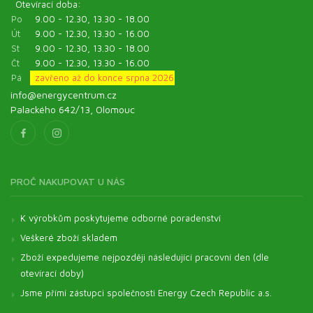
Otevírací doba:
Po
9.00 - 12.30, 13.30 - 18.00
Út
9.00 - 12.30, 13.30 - 16.00
St
9.00 - 12.30, 13.30 - 18.00
Čt
9.00 - 12.30, 13.30 - 16.00
Pá
zavřeno až do konce srpna 2026
info@energycentrum.cz
Palackého 642/13, Olomouc
PROČ NAKUPOVAT U NÁS
K výrobkům poskytujeme odborné poradenství
Veškeré zboží skladem
Zboží expedujeme nejpozději následující pracovní den (dle
otevírací doby)
Jsme přímí zástupci společnosti Energy Czech Republic a.s.