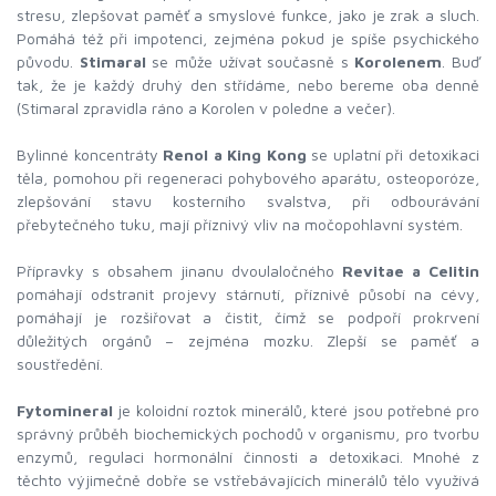
stresu, zlepšovat paměť a smyslové funkce, jako je zrak a sluch.
Pomáhá též při impotenci, zejména pokud je spíše psychického
původu.
Stimaral
se může užívat současně s
Korolenem
. Buď
tak, že je každý druhý den střídáme, nebo bereme oba denně
(Stimaral zpravidla ráno a Korolen v poledne a večer).
Bylinné koncentráty
Renol a King Kong
se uplatní při detoxikaci
těla, pomohou při regeneraci pohybového aparátu, osteoporóze,
zlepšování stavu kosterního svalstva, při odbourávání
přebytečného tuku, mají příznivý vliv na močopohlavní systém.
Přípravky s obsahem jinanu dvoulaločného
Revitae a Celitin
pomáhají odstranit projevy stárnutí, příznivě působí na cévy,
pomáhají je rozšiřovat a čistit, čímž se podpoří prokrvení
důležitých orgánů – zejména mozku. Zlepší se paměť a
soustředění.
Fytomineral
je koloidní roztok minerálů, které jsou potřebné pro
správný průběh biochemických pochodů v organismu, pro tvorbu
enzymů, regulaci hormonální činnosti a detoxikaci. Mnohé z
těchto výjimečně dobře se vstřebávajících minerálů tělo využívá