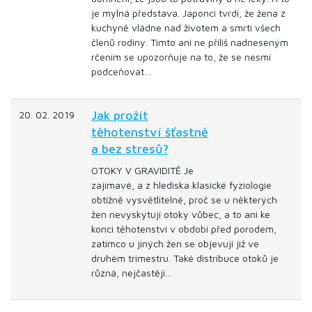
je mylná představa. Japonci tvrdí, že žena z
kuchyně vládne nad životem a smrtí všech
členů rodiny. Tímto ani ne příliš nadneseným
rčením se upozorňuje na to, že se nesmí
podceňovat…
Jak prožít
20. 02. 2019
těhotenství šťastně
a bez stresů?
OTOKY V GRAVIDITĚ Je
zajímavé, a z hlediska klasické fyziologie
obtížně vysvětlitelné, proč se u některých
žen nevyskytují otoky vůbec, a to ani ke
konci těhotenství v období před porodem,
zatímco u jiných žen se objevují již ve
druhém trimestru. Také distribuce otoků je
různá, nejčastěji…