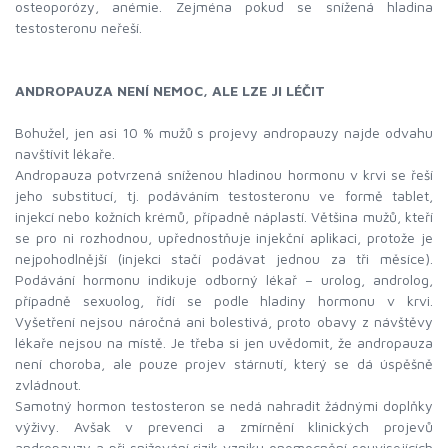
osteoporózy, anémie. Zejména pokud se snížená hladina
testosteronu neřeší.
ANDROPAUZA NENÍ NEMOC, ALE LZE JI LÉČIT
Bohužel, jen asi 10 % mužů s projevy andropauzy najde odvahu
navštívit lékaře.
Andropauza potvrzená sníženou hladinou hormonu v krvi se řeší
jeho substitucí, tj. podáváním testosteronu ve formě tablet,
injekcí nebo kožních krémů, případně náplastí. Většina mužů, kteří
se pro ni rozhodnou, upřednostňuje injekční aplikaci, protože je
nejpohodlnější (injekci stačí podávat jednou za tři měsíce).
Podávání hormonu indikuje odborný lékař – urolog, androlog,
případně sexuolog, řídí se podle hladiny hormonu v krvi.
Vyšetření nejsou náročná ani bolestivá, proto obavy z návštěvy
lékaře nejsou na místě. Je třeba si jen uvědomit, že andropauza
není choroba, ale pouze projev stárnutí, který se dá úspěšně
zvládnout.
Samotný hormon testosteron se nedá nahradit žádnými doplňky
výživy. Avšak v prevenci a zmírnění klinických projevů
andropauzy a při snižování rizik vzniku onemocnění souvisejících