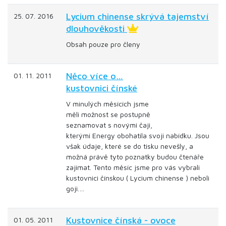
Lycium chinense skrývá tajemství
25. 07. 2016
dlouhověkosti
Obsah pouze pro členy
Něco více o…
01. 11. 2011
kustovnici čínské
V minulých měsících jsme
měli možnost se postupně
seznamovat s novými čaji,
kterými Energy obohatila svoji nabídku. Jsou
však údaje, které se do tisku nevešly, a
možná právě tyto poznatky budou čtenáře
zajímat. Tento měsíc jsme pro vás vybrali
kustovnici čínskou ( Lycium chinense ) neboli
goji.…
Kustovnice čínská - ovoce
01. 05. 2011