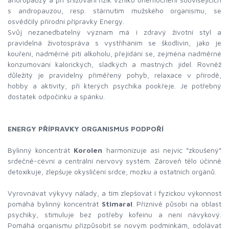
s andropauzou, resp. stárnutím mužského organismu, se
osvědčily přírodní přípravky Energy.
Svůj nezanedbatelný význam má i zdravý životní styl a
pravidelná životospráva s vystříháním se škodlivin, jako je
kouření, nadměrné pití alkoholu, přejídání se, zejména nadměrné
konzumování kalorických, sladkých a mastných jídel. Rovněž
důležitý je pravidelný přiměřený pohyb, relaxace v přírodě,
hobby a aktivity, při kterých psychika pookřeje. Je potřebný
dostatek odpočinku a spánku.
ENERGY PŘÍPRAVKY ORGANISMUS PODPOŘÍ
Bylinný koncentrát
Korolen
harmonizuje asi nejvíc “zkoušený”
srdečně-cévní a centrální nervový systém. Zároveň tělo účinně
detoxikuje, zlepšuje okysličení srdce, mozku a ostatních orgánů.
Vyrovnávat výkyvy nálady, a tím zlepšovat i fyzickou výkonnost
pomáhá bylinný koncentrát
Stimaral
. Příznivě působí na oblast
psychiky, stimuluje bez potřeby kofeinu a není návykový.
Pomáhá organismu přizpůsobit se novým podmínkám, odolávat