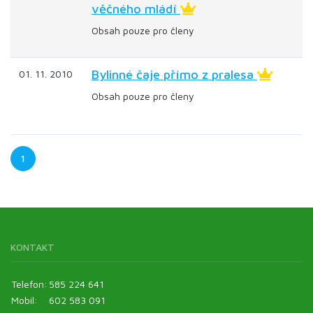
věčného mládí
Obsah pouze pro členy
Bylinné čaje přímo z pralesa
01. 11. 2010
Obsah pouze pro členy
1
KONTAKT
Telefon:
585 224 641
Mobil:
602 583 091