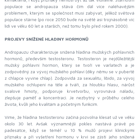
populace se andropauza stává čím dál více naléhavějším
problémem, kterým se společnost musí zabývat, jelikož světová
populace stárne (po roce 2050 bude na světě asi trojnásobně víc
lidí ve věku 60 let a starších, než tomu bylo před rokem 2000).
PROJEVY SNÍŽENÉ HLADINY HORMONŮ
Andropauzu charakterizuje snížená hladina mužských pohlavních
hormonů, především testosteronu. Testosteron je nejdůležitější
mužský pohlavní hormon, který se tvoří ve varlatech a je
zodpovědný za vývoj mužského pohlaví (díky němu se v pubertě
z chlapce vyvine chlap). Zodpovídá za sexualitu, libido, za vývoj
mužského ochlupení na těle a tváři, za hloubku hlasu, nárůst
svalové hmoty, podporuje krvetvorbu, vyrovnává náladu,
zlepšuje paměť a koncentraci. Je nezbytný v průběhu celého
života, kvůli jeho kvalitám a početným funkcím.
Víme, že hladina testosteronu začíná pozvolna klesat už ve věku
okolo 30 let. Avšak významnější pokles nastává právě po
padesátce, když se téměř u 10 % mužů projeví klinickými
příznaky a při vyšetření hormonu v krvi se zjistí jeho snížená