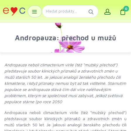
0
Andropauza: přechod u mužů
Andropauza neboli climacterium virile (též “mužský přechod”)
představuje soubor klinických příznaků a zdravotních změn u
mužů starších 50 let. Je jakousi analogií ženského přechodu čili
klimakteria, i když příznaky nemusí být až tak viditelné. Stárnutím
populace se andropauza stává čím dál více naléhavějším
problémem, kterým se společnost musí zabývat, jelikož světová
populace stárne (po roce 2050
Andropauza neboli climacterium virile (též “mužský přechod”)
představuje soubor klinických příznaků a zdravotních změn u
mužů starších 50 let. Je jakousi analogií ženského přechodu čili
klimakteria, i když příznaky nemusí být až tak viditelné. Stárnutím