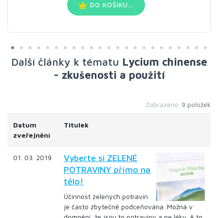
DO KOŠÍKU...
Další články k tématu
Lycium chinense
- zkušenosti a použití
Zobrazeno
9 položek
Datum
Titulek
zveřejnění
Vyberte si ZELENÉ
01. 03. 2019
POTRAVINY přímo na
tělo!
Účinnost zelených potravin
je často zbytečně podceňována. Možná v
domnění, že jsou to potraviny a ne léky. A to