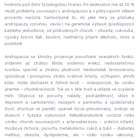
hodnota pod dolní fyziologickou hranicí. Po šedesátce má až 20 %
mužů problémy související s andropauzou a s přibývajícím věkem
procento narůstá. Samozřejmě to, do jaké míry se příznaky
andropauzy rozvinou, závisí i na genetické výbavě (predispozici)
každého jednotlivce, od přidružených chorob – obezita, cukrovka,
vysoký krevní tlak, kouření, nadměrný příjem alkoholu, stres a
podobně.
Andropauza se klinicky projevuje poruchami sexuálních funkcí,
snížením až ztrátou libida, sníženou erekcí, nedostatečnou
tvorbou spermií a ztrátou plodnosti. Nedostatek testosteronu
způsobuje i postupnou ztrátu svalové hmoty, ochlupení, atrofii
kůže, může docházet k řídnutí kostí – osteoporóze, ke vzniku
anémie – chudokrevnosti. Tuk se v těle tvoří a ukládá ve zvýšené
míře. Objevují se poruchy nálady, podrážděnost, sklon k
depresím a samotářství, nezájem o partnerku a společenský
život, zhoršuje se paměť, spánek bývá přerušovaný, snižuje se
duševní i fyzická výkonnost. Několikanásobně vzrůstá riziko
vzniku chorob souvisejících s arterosklerózou – srdeční infarkt,
mozková mrtvice, poruchy metabolismu cukrů a tuků – diabetes
mellitus, obezita, dyslipidemie, ale i riziko vzniku rakoviny,