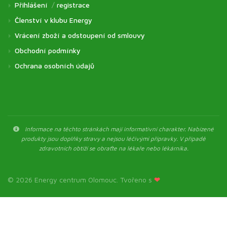
Přihlášení
/
registrace
Členství v klubu Energy
Vrácení zboží a odstoupení od smlouvy
Obchodní podmínky
Ochrana osobních údajů
Informace na těchto stránkách mají informativní charakter. Nabízené
produkty jsou doplňky stravy a nejsou léčivými přípravky. V případě
zdravotních obtíží se obraťte na lékaře nebo lékárníka.
© 2026 Energy centrum Olomouc. Tvořeno s
❤