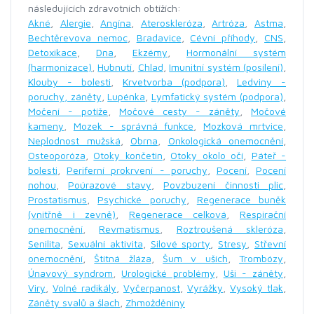
následujících zdravotních obtížích:
Akné
,
Alergie
,
Angína
,
Ateroskleróza
,
Artróza
,
Astma
,
Bechtěrevova nemoc
,
Bradavice
,
Cévní příhody
,
CNS
,
Detoxikace
,
Dna
,
Ekzémy
,
Hormonální systém
(harmonizace)
,
Hubnutí
,
Chlad
,
Imunitní systém (posílení)
,
Klouby - bolesti
,
Krvetvorba (podpora)
,
Ledviny -
poruchy, záněty
,
Lupénka
,
Lymfatický systém (podpora)
,
Močení - potíže
,
Močové cesty - záněty
,
Močové
kameny
,
Mozek - správná funkce
,
Mozková mrtvice
,
Neplodnost mužská
,
Obrna
,
Onkologická onemocnění
,
Osteoporóza
,
Otoky končetin
,
Otoky okolo očí
,
Páteř -
bolesti
,
Periferní prokrvení - poruchy
,
Pocení
,
Pocení
nohou
,
Poúrazové stavy
,
Povzbuzení činnosti plic
,
Prostatismus
,
Psychické poruchy
,
Regenerace buněk
(vnitřně i zevně)
,
Regenerace celková
,
Respirační
onemocnění
,
Revmatismus
,
Roztroušená skleróza
,
Senilita
,
Sexuální aktivita
,
Silové sporty
,
Stresy
,
Střevní
onemocnění
,
Štítná žláza
,
Šum v uších
,
Trombózy
,
Únavový syndrom
,
Urologické problémy
,
Uši - záněty
,
Viry
,
Volné radikály
,
Vyčerpanost
,
Vyrážky
,
Vysoký tlak
,
Záněty svalů a šlach
,
Zhmožděniny