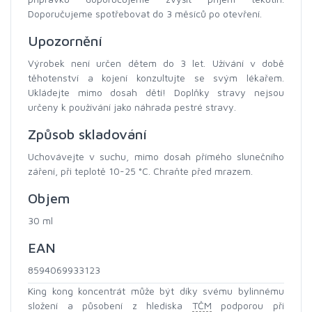
Doporučujeme spotřebovat do 3 měsíců po otevření.
Upozornění
Výrobek není určen dětem do 3 let. Užívání v době
těhotenství a kojení konzultujte se svým lékařem.
Ukládejte mimo dosah dětí! Doplňky stravy nejsou
určeny k používání jako náhrada pestré stravy.
Způsob skladování
Uchovávejte v suchu, mimo dosah přímého slunečního
záření, při teplotě 10-25 °C. Chraňte před mrazem.
Objem
30 ml
EAN
8594069933123
King kong koncentrát může být díky svému bylinnému
složení a působení z hlediska
TČM
podporou při