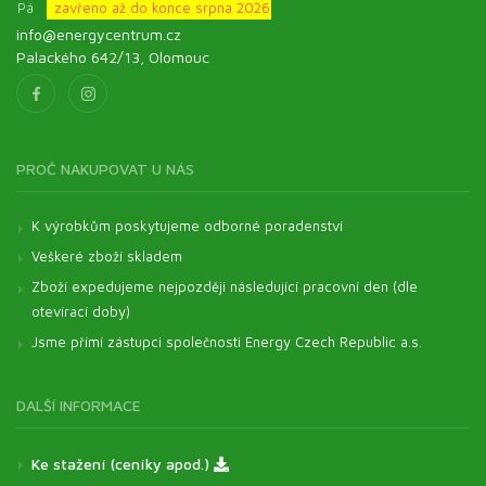
Pá
zavřeno až do konce srpna 2026
info@energycentrum.cz
Palackého 642/13, Olomouc
PROČ NAKUPOVAT U NÁS
K výrobkům poskytujeme odborné poradenství
Veškeré zboží skladem
Zboží expedujeme nejpozději následující pracovní den (dle
otevírací doby)
Jsme přímí zástupci společnosti Energy Czech Republic a.s.
DALŠÍ INFORMACE
Ke stažení (ceníky apod.)