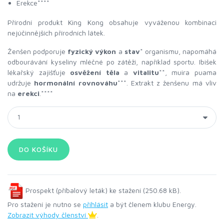
Erekce****
Přírodní produkt King Kong obsahuje vyváženou kombinaci
nejúčinnějších přírodních látek.
Ženšen podporuje
fyzický výkon
a
stav
* organismu, napomáhá
odbourávání kyseliny mléčné po zátěži, například sportu. Ibišek
lékařský zajišťuje
osvěžení těla
a
vitalitu
**, muira puama
udržuje
hormonální rovnováhu
***. Extrakt z ženšenu má vliv
na
erekci
.****
Prospekt (příbalový leták) ke stažení (250.68 kB).
Pro stažení je nutno se
přihlásit
a být členem klubu Energy.
Zobrazit výhody členství
.