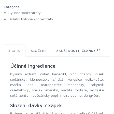
Kategorie:
Bylinné koncentráty
Ostatní bylinné koncentráty
37
POPIS
SLOŽENÍ
ZKUŠENOSTI, ČLÁNKY
Účinné ingredience
Bylinný extrakt: čubet benedikt, hloh obecný, ibišek
súdánský, klanopraška čínská, konopice velkokvětá,
máčka ladní, ostropestřec mariánský, rakytník
řešetlákový, smilax lékařský, vachta trojlistá, vojtěška
setá, ženšen, sečuánský pepř, muira puama, dang-šen.
Složení dávky 7 kapek
Bylinný extrakt 82, 6 % [Smilax medica (radix) 0,063 ml,