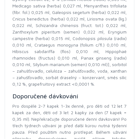
Medicago sativa (herba) 0,027 ml, Menyanthes trifoliata
(fibr. fol.) 0,025 ml, Galeopsis segetum (herba) 0,022 ml,
Cnicus benedictus (herba) 0,022 ml, Liriosma ovata (lig.)
0,022 ml, Schizandra chinensis (fruct. tot.) 0,022 ml,
Zanthoxylum piperitum (semen) 0,022 ml, Eryngium
campestre (herba) 0,015 ml, Codonopsis pilosula (radix)
0,010 ml, Crataegus monogyna (folium c/fl.) 0,010 ml,
Hibiscus sabdariffa (flos) 0,010 ml, Hippophaë
rhamnoides (fructus) 0,010 ml, Panax ginseng (radix)
0,010 ml, Silybum marianum (semen) 0,010 ml)], sorbitol
– zahušťovadlo, celulóza – zahušťovadlo, voda, xanthan
– zahušťovadlo, sorbát draselný – konzervant, směs silic
0,12 %, grapefruitový extract <0,0001 %.
Doporučené dávkování
Pro dospělé 2-7 kapek 1-3x denně, pro děti od 12 let 7
kapek za den, děti od 3 let 2 kapky za den (7 kapek =
0,35 ml). Nepřekračujte doporučené denní dávkování! Po
třech týdnech užívání je před další kúrou nutná týdenní
pauza. Před použitím nutno protřepat. Během užívání
připravku doporučujeme zvýšit příjem tekutin.