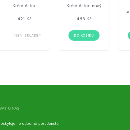
Krém Artrin
Krém Artrin nový
pr
421 Kč
463 Kč
NENÍ SKLADEM
DO KOŠÍKU
VAT U NÁS
oskytujeme odborné poradenství