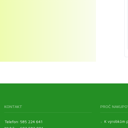
Kosmetické oleje
Veterinární produkty - Pentagram
Veterinární produkty - ostatní
Pomůcky
KONTAKT
PROČ NAKUPO
Telefon:
585 224 641
K výrobkům p