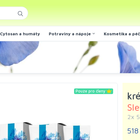
Cytosan a humáty
Potraviny a nápoje
Kosmetika a pé
Pouze pro členy
kré
Sl
2x 5
518