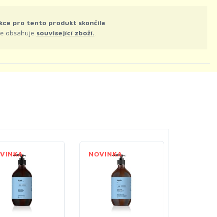
kce pro tento produkt skončila
le obsahuje
související zboží.
.
VINKA
NOVINKA