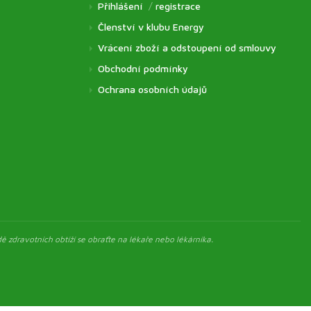
Přihlášení
/
registrace
Členství v klubu Energy
Vrácení zboží a odstoupení od smlouvy
Obchodní podmínky
Ochrana osobních údajů
ě zdravotních obtíží se obraťte na lékaře nebo lékárníka.