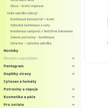
Sleva - kratší expirace
Stálá nabídka (slevy)
Kombinace koncentrát + krém
Výhodné kombinace a sety
Kombinace šamponů s Nutritive balsamem
Zelené potraviny - kombinace
Veterina - výhodná nabídka
Novinky
Původní uspořádání
Energy food
Pentagram
Pentagram - bylinné koncentráty
Koncentráty
Doplňky stravy
Pentagram - regenerační krémy
Krémy
Bylinné koncentráty
Cytosan a humáty
Mycosynergy
Krémy XXL
Probiotika a trávení
Potraviny a nápoje
Solitérní bylinné koncentráty
Krémy Profi
Imunita
Zelené potraviny
Kosmetika a péče
Ostatní bylinné koncentráty
Šampony
Vitaminy, minerály a kolagen
Chlorella a spirulina
Bylinné čaje a nápoje
Pleť
Pro zvířata
Superpotraviny