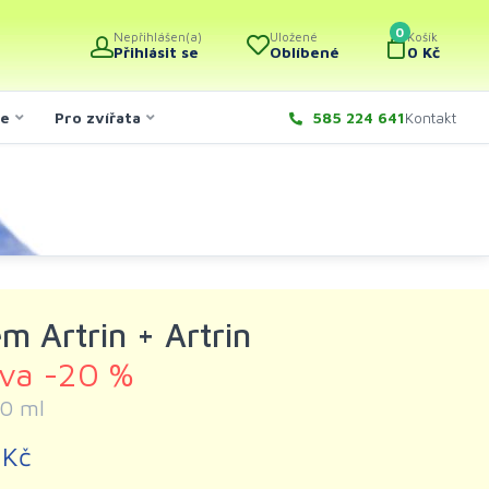
0
Nepřihlášen(a)
Uložené
Košík
Přihlásit se
Oblíbené
0 Kč
če
Pro zvířata
585 224 641
Kontakt
m Artrin + Artrin
eva -20 %
0 ml
 Kč