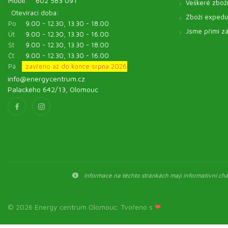
Mobil:
602 583 091
Veškeré zbož
Otevírací doba:
Zboží expeduj
Po
9.00 - 12.30, 13.30 - 18.00
Jsme přímí zá
Út
9.00 - 12.30, 13.30 - 16.00
St
9.00 - 12.30, 13.30 - 18.00
Čt
9.00 - 12.30, 13.30 - 16.00
Pá
zavřeno až do konce srpna 2026
info@energycentrum.cz
Palackého 642/13, Olomouc
Informace na těchto stránkách mají informativní char
© 2026 Energy centrum Olomouc. Tvořeno s
❤