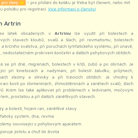
- pro přidání do košíku je třeba být členem, nebo mít
 pro členy
ku položku pro registraci.
Více informací o členství
 Artrin
lex látek obsažených v
Artrinu
lze využít při bolestech a
livých stavech kloubů, svalů a šlach, při revmatismu, bolestech
 a krčního svalstva, při poruchách lymfatického systému, při únavě,
, nedostatečném prokrvení končetin a dalších pohybových obtížích.
á se při dně, migrénách, bolestech v kříži, zubů a po obrnách. Je
ající při kinetózách a nadýmání, při bolesti žaludku, průjmech,
hách sleziny a slinivky a při trávicích obtížích. Je vhodný k
raci kostí po zlomeninách, zhmožděninách a zánětech svalů, šlach
vů. Krém lze také aplikovat při problémech s ledvinami, močovým
em, prostatou a při dalších zánětlivých stavech.
zy a bolesti, hojení ran, zánětlivé stavy
fatický systém, dna, revma
blémy související s pohybovým aparátem
poruje jistotu a chuť do života