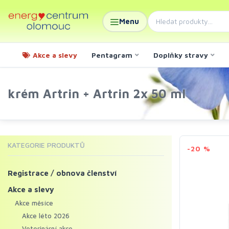
Menu
Akce a slevy
Pentagram
Doplňky stravy
krém Artrin + Artrin 2x 50 ml
KATEGORIE PRODUKTŮ
-20 %
Registrace / obnova členství
Akce a slevy
Akce měsíce
Akce léto 2026
Veterinární akce