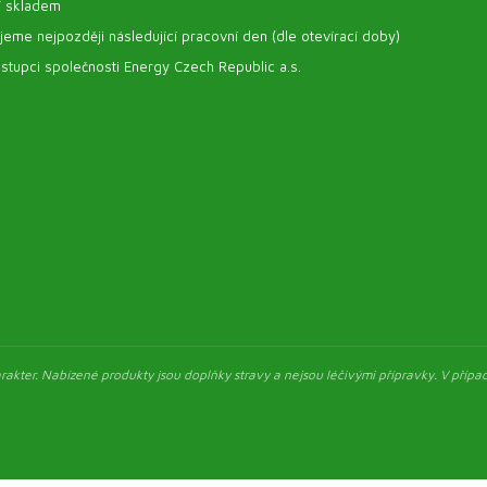
í skladem
eme nejpozději následující pracovní den (dle otevírací doby)
stupci společnosti Energy Czech Republic a.s.
akter. Nabízené produkty jsou doplňky stravy a nejsou léčivými přípravky. V případ