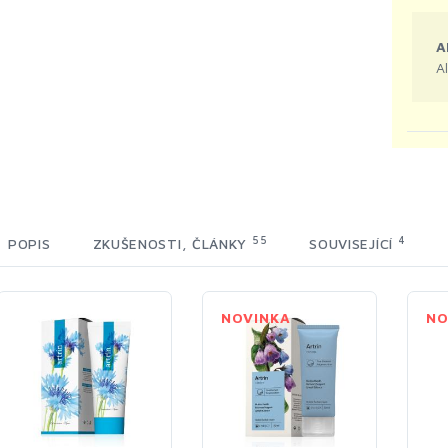
A
A
55
4
POPIS
ZKUŠENOSTI, ČLÁNKY
SOUVISEJÍCÍ
NOVINKA
NO