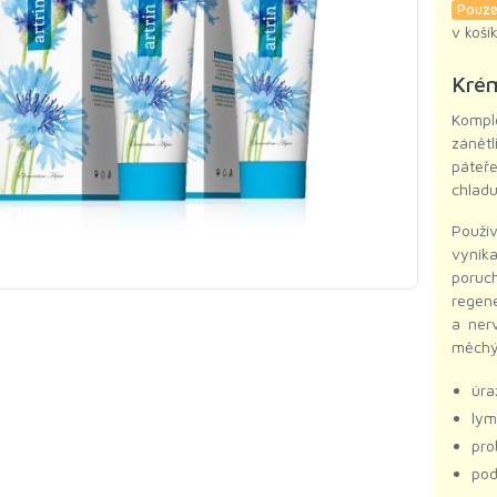
Pouze
v koší
Krém
Komp
zánět
páteře
chladu
Použív
vynik
poruc
regene
a ner
měchýř
úra
lym
pro
pod