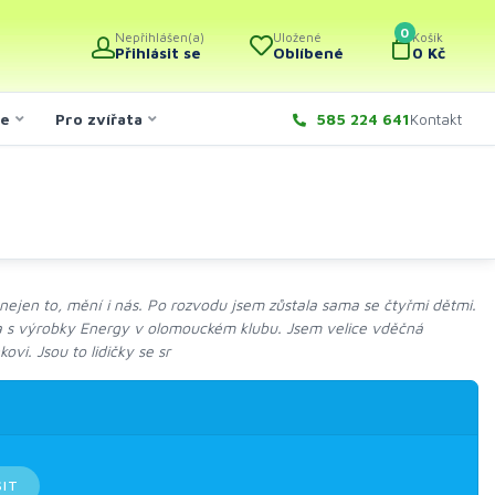
0
Nepřihlášen(a)
Uložené
Košík
Přihlásit se
Oblíbené
0 Kč
če
Pro zvířata
585 224 641
Kontakt
 nejen to, mění i nás. Po rozvodu jsem zůstala sama se čtyřmi dětmi.
la s výrobky Energy v olomouckém klubu. Jsem velice vděčná
i. Jsou to lidičky se sr
SIT