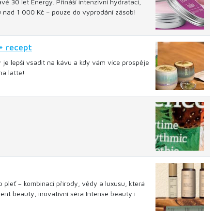
ě 30 let Energy. Přináší intenzivní hydrataci,
pu nad 1 000 Kč – pouze do vyprodání zásob!
+ recept
y je lepší vsadit na kávu a kdy vám více prospěje
a latte!
 pleť – kombinaci přírody, vědy a luxusu, která
ent beauty, inovativní séra Intense beauty i