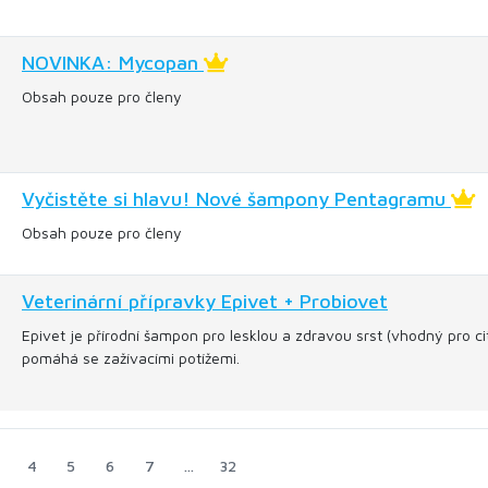
NOVINKA: Mycopan
Obsah pouze pro členy
Vyčistěte si hlavu! Nové šampony Pentagramu
Obsah pouze pro členy
Veterinární přípravky Epivet + Probiovet
Epivet je přírodní šampon pro lesklou a zdravou srst (vhodný pro ci
pomáhá se zažívacími potížemi.
4
5
6
7
…
32