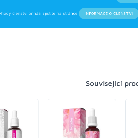
ýhody členství přináší zjistíte na stránce
INFORMACE O ČLENSTVÍ
Související pr