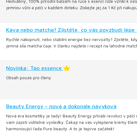
Hedvábný, 100% přírodní balzám na ruce s esencí růže vznikl k oslav
jemnou vůni a péči v každém doteku. Získejte jej za 1 Kč při náku
Káva nebo matcha? Zjistěte, co vás povzbudí lépe 
Rychlé nakopnutí, nebo stabilní energie bez nervozity? Zjistěte, kd
jemná síla matcha čaje. V článku najdete i recept na lahodné match
Novinka: Tao essence
Obsah pouze pro členy
Beauty Energy – nová a dokonale návyková
Nová éra kosmetiky je tady! Beauty Energy přináší revoluci v péči o
vám zajistí viditelné výsledky. Čekají na vás vylepšené krémy Elem
harmonizující řada Pure beauty. A to je teprve začátek!