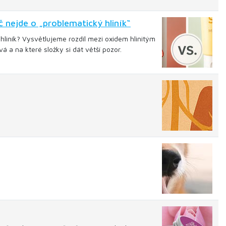
 nejde o „problematický hliník“
hliník? Vysvětlujeme rozdíl mezi oxidem hlinitým
á a na které složky si dát větší pozor.