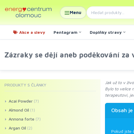
Menu
Akce a slevy
Pentagram
Doplňky stravy
Zázraky se dějí aneb poděkování za v
Jak už to v živ
PRODUKTY S ČLÁNKY
Bylo to velice
terapeutovi, j
Acai Powder
(7)
Obsah je
Almond Oil
(1)
Annona forte
(7)
Argan Oil
(2)
Pokud jste 