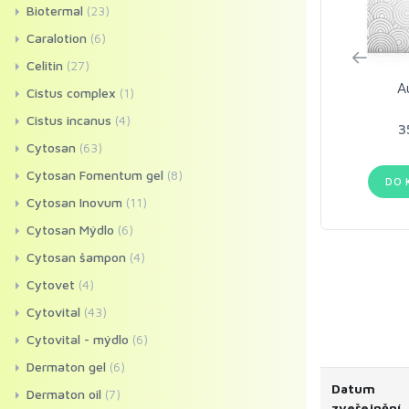
Biotermal
(23)
Caralotion
(6)
Celitin
(27)
A
Cistus complex
(1)
Cistus incanus
(4)
3
Cytosan
(63)
Cytosan Fomentum gel
(8)
DO 
Cytosan Inovum
(11)
Cytosan Mýdlo
(6)
Cytosan šampon
(4)
Cytovet
(4)
Cytovital
(43)
Cytovital - mýdlo
(6)
Dermaton gel
(6)
Datum
Dermaton oil
(7)
zveřejnění