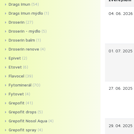
Drags Imun
(54)
Drags Imun mýdlo
(1)
04. 06. 2026
Droserin
(27)
Droserin - mýdlo
(5)
Droserin balm
(1)
Droserin renove
(4)
01. 07. 2025
Epivet
(2)
Etovet
(6)
Flavocel
(39)
Fytominerál
(70)
27. 06. 2025
Fytovet
(4)
Grepofit
(41)
Grepofit drops
(5)
Grepofit Nosol Aqua
(4)
29. 04. 2025
Grepofit spray
(4)