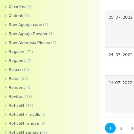
Qi coffee
(1)
Qi drink
(1)
25. 07. 2022
Raw Aguaje caps
(3)
Raw Aguaje Powder
(4)
Raw Ambrosia Pieces
(8)
Regalen
(77)
24. 07. 2022
Regavet
(7)
Relaxin
(2)
Renol
(65)
14. 07. 2022
Renovet
(6)
Revitae
(13)
Ruticelit
(41)
Ruticelit - mýdlo
(5)
Ruticelit renove
(3)
1
2
3
Ruticelit šampon
(1)