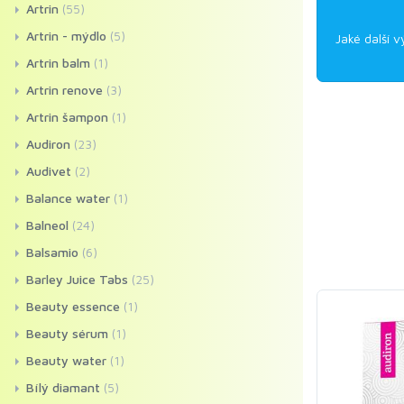
Artrin
(55)
Artrin - mýdlo
(5)
Jaké další v
Artrin balm
(1)
Artrin renove
(3)
Artrin šampon
(1)
Audiron
(23)
Audivet
(2)
Balance water
(1)
Balneol
(24)
Balsamio
(6)
Barley Juice Tabs
(25)
Beauty essence
(1)
Beauty sérum
(1)
Beauty water
(1)
Bílý diamant
(5)