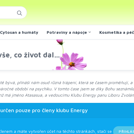
Cytosan a humáty
Potraviny a nápoje
Kosmetika a pé
še, co život dal…
otě bývá, přináší nám osud různá trápení, která se časem proměňují, a
 náročné období na psychiku. V tomto čase jsem se díky Bohu seznámi
enž má jméno Atasasua, a vedoucímu Klubu Energy panu Liboru Zvolánkov
 určen pouze pro členy klubu Energy
členem a máte vytvořen účet na těchto stránkách, stačí se
PŘIHLÁ