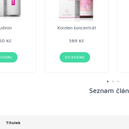
udiron
Korolen koncentrát
50 Kč
589 Kč
KOŠÍKU
DO KOŠÍKU
Seznam člá
Titulek