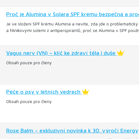
Proč je Alumina v Solara SPF krému bezpečná a proč
Je ve složení SPF krému Alumina a nevíte, zda jde o problematický 
a hliníkovými solemi z antiperspirantů, proč se Alumina v SPF použív
Vagus nerv (VN) – klíč ke zdraví těla i duše
Obsah pouze pro členy
Péče o psy v letních vedrech
Obsah pouze pro členy
Rose Balm – exkluzivní novinka k 30. výročí Energy