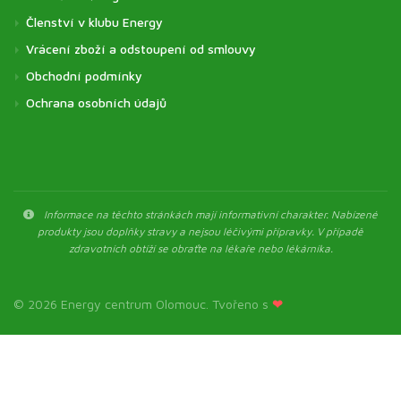
Členství v klubu Energy
Vrácení zboží a odstoupení od smlouvy
Obchodní podmínky
Ochrana osobních údajů
Informace na těchto stránkách mají informativní charakter. Nabízené
produkty jsou doplňky stravy a nejsou léčivými přípravky. V případě
zdravotních obtíží se obraťte na lékaře nebo lékárníka.
© 2026 Energy centrum Olomouc. Tvořeno s
❤