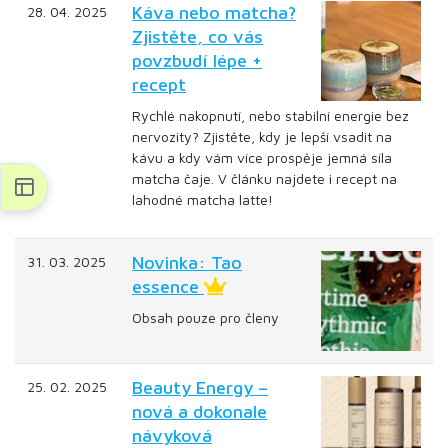
Káva nebo matcha?
28. 04. 2025
Zjistěte, co vás
povzbudí lépe +
recept
Rychlé nakopnutí, nebo stabilní energie bez
nervozity? Zjistěte, kdy je lepší vsadit na
kávu a kdy vám více prospěje jemná síla
matcha čaje. V článku najdete i recept na
lahodné matcha latte!
Novinka: Tao
31. 03. 2025
essence
Obsah pouze pro členy
Beauty Energy –
25. 02. 2025
nová a dokonale
návyková