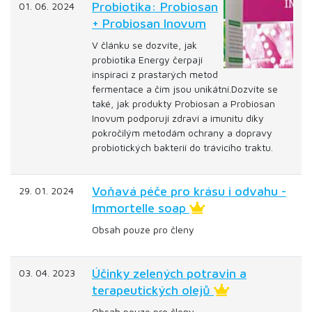
Probiotika: Probiosan
01. 06. 2024
+ Probiosan Inovum
V článku se dozvíte, jak
probiotika Energy čerpají
inspiraci z prastarých metod
fermentace a čím jsou unikátní.Dozvíte se
také, jak produkty Probiosan a Probiosan
Inovum podporují zdraví a imunitu díky
pokročilým metodám ochrany a dopravy
probiotických bakterií do trávicího traktu.
Voňavá péče pro krásu i odvahu -
29. 01. 2024
Immortelle soap
Obsah pouze pro členy
Účinky zelených potravin a
03. 04. 2023
terapeutických olejů
Obsah pouze pro členy