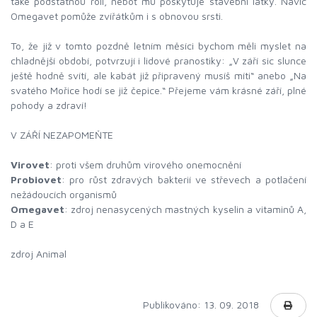
také podstatnou roli, neboť mu poskytuje stavební látky. Navíc
Omegavet pomůže zvířátkům i s obnovou srsti.
To, že již v tomto pozdně letním měsíci bychom měli myslet na
chladnější období, potvrzují i lidové pranostiky: „V září sic slunce
ještě hodně svítí, ale kabát již připravený musíš míti“ anebo „Na
svatého Mořice hodí se již čepice.“ Přejeme vám krásné září, plné
pohody a zdraví!
V ZÁŘÍ NEZAPOMEŇTE
Virovet
: proti všem druhům virového onemocnění
Probiovet
: pro růst zdravých bakterií ve střevech a potlačení
nežádoucích organismů
Omegavet
: zdroj nenasycených mastných kyselin a vitaminů A,
D a E
zdroj Animal
Publikováno: 13. 09. 2018