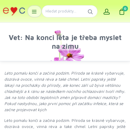
0
Vet: Na konci léta je třeba myslet
na zimu
Léto pomalu končí a začíná podzim. Příroda se krásně vybarvuje,
dozrává ovoce, vinná réva a také chmel. Letní paprsky ještě
lákají na procházky do přírody, ale konec září už bývá většinou
chladnější a k ránu se následkem nočního ochlazování tvoří mlhy.
Jak na toto období teplotních změn připravit domácí mazlíčky?
Pokud nastydnou, jako první pomoc při začátku infekce, která se
začne projevovat kých
Léto pomalu končí a začíná podzim. Příroda se krásně vybarvuje,
dozrává ovoce, vinná réva a také chmel. Letní paprsky ještě