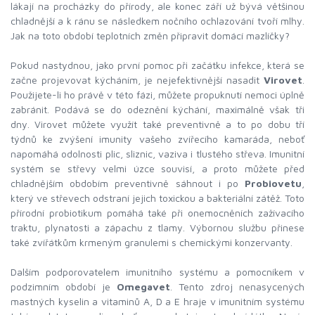
lákají na procházky do přírody, ale konec září už bývá většinou
chladnější a k ránu se následkem nočního ochlazování tvoří mlhy.
Jak na toto období teplotních změn připravit domácí mazlíčky?
Pokud nastydnou, jako první pomoc při začátku infekce, která se
začne projevovat kýcháním, je nejefektivnější nasadit
Virovet
.
Použijete-li ho právě v této fázi, můžete propuknutí nemoci úplně
zabránit. Podává se do odeznění kýchání, maximálně však tři
dny. Virovet můžete využít také preventivně a to po dobu tří
týdnů ke zvýšení imunity vašeho zvířecího kamaráda, neboť
napomáhá odolnosti plic, sliznic, vaziva i tlustého střeva. Imunitní
systém se střevy velmi úzce souvisí, a proto můžete před
chladnějším obdobím preventivně sáhnout i po
Probiovetu
,
který ve střevech odstraní jejich toxickou a bakteriální zátěž. Toto
přírodní probiotikum pomáhá také při onemocněních zažívacího
traktu, plynatosti a zápachu z tlamy. Výbornou službu přinese
také zvířátkům krmeným granulemi s chemickými konzervanty.
Dalším podporovatelem imunitního systému a pomocníkem v
podzimním období je
Omegavet
. Tento zdroj nenasycených
mastných kyselin a vitaminů A, D a E hraje v imunitním systému