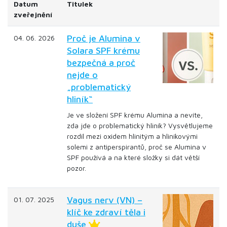
Datum
Titulek
zveřejnění
Proč je Alumina v
04. 06. 2026
Solara SPF krému
bezpečná a proč
nejde o
„problematický
hliník“
Je ve složení SPF krému Alumina a nevíte,
zda jde o problematický hliník? Vysvětlujeme
rozdíl mezi oxidem hlinitým a hliníkovými
solemi z antiperspirantů, proč se Alumina v
SPF používá a na které složky si dát větší
pozor.
Vagus nerv (VN) –
01. 07. 2025
klíč ke zdraví těla i
duše