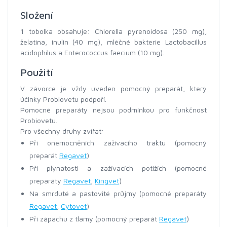
Složení
1 tobolka obsahuje: Chlorella pyrenoidosa (250 mg),
želatina, inulin (40 mg), mléčné bakterie Lactobacillus
acidophilus a Enterococcus faecium (10 mg).
Použití
V závorce je vždy uveden pomocný preparát, který
účinky Probiovetu podpoří.
Pomocné preparáty nejsou podmínkou pro funkčnost
Probiovetu.
Pro všechny druhy zvířat:
Při onemocněních zažívacího traktu (pomocný
preparát
Regavet
)
Při plynatosti a zažívacích potížích (pomocné
preparáty
Regavet
,
Kingvet
)
Na smrduté a pastovité průjmy (pomocné preparáty
Regavet
,
Cytovet
)
Při zápachu z tlamy (pomocný preparát
Regavet
)