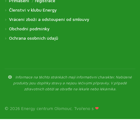
Přihlášení
/
registrace
Členství v klubu Energy
Vrácení zboží a odstoupení od smlouvy
Obchodní podmínky
Ochrana osobních údajů
Informace na těchto stránkách mají informativní charakter. Nabízené
produkty jsou doplňky stravy a nejsou léčivými přípravky. V případě
zdravotních obtíží se obraťte na lékaře nebo lékárníka.
© 2026 Energy centrum Olomouc. Tvořeno s
❤