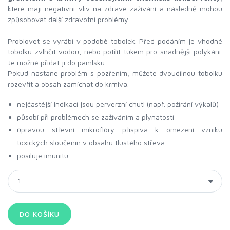
které mají negativní vliv na zdravé zažívání a následně mohou
způsobovat další zdravotní problémy.
Probiovet se vyrábí v podobě tobolek. Před podáním je vhodné
tobolku zvlhčit vodou, nebo potřít tukem pro snadnější polykání.
Je možné přidat ji do pamlsku.
Pokud nastane problém s pozřením, můžete dvoudílnou tobolku
rozevřít a obsah zamíchat do krmiva.
nejčastější indikací jsou perverzní chuti (např. požírání výkalů)
působí při problémech se zažíváním a plynatostí
úpravou střevní mikroflóry přispívá k omezení vzniku
toxických sloučenin v obsahu tlustého střeva
posiluje imunitu