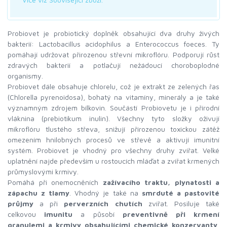
Probiovet je probiotický doplněk obsahující dva druhy živých
bakterií: Lactobacillus acidophilus a Enterococcus foeces. Ty
pomáhají udržovat přirozenou střevní mikroflóru. Podporují růst
zdravých bakterií a potlačují nežádoucí choroboplodné
organismy.
Probiovet dále obsahuje chlorelu, což je extrakt ze zelených řas
(Chlorella pyrenoidosa), bohatý na vitamíny, minerály a je také
významným zdrojem bílkovin. Součástí Probiovetu je i přírodní
vláknina (prebiotikum inulin). Všechny tyto složky oživují
mikroflóru tlustého střeva, snižují přirozenou toxickou zátěž
omezením hnilobných procesů ve střevě a aktivují imunitní
systém. Probiovet je vhodný pro všechny druhy zvířat. Velké
uplatnění najde především u rostoucích mláďat a zvířat krmených
průmyslovými krmivy.
Pomáhá při onemocněních
zažívacího traktu, plynatosti a
zápachu z tlamy
. Vhodný je také na
smrduté a pastovité
průjmy
a při
perverzních chutích
zvířat. Posiluje také
celkovou
imunitu
a působí
preventivně při krmení
granulemi a krmivy obsahujícími chemické konzervanty
,