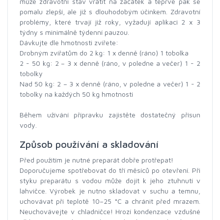
může zdravotní stav vrátit na začátek a teprve pak se
pomalu zlepší, ale již s dlouhodobým účinkem. Zdravotní
problémy, které trvají již roky, vyžadují aplikaci 2 x 3
týdny s minimálně týdenní pauzou.
Dávkujte dle hmotnosti zvířete:
Drobným zvířatům do 2 kg: 1 x denně (ráno) 1 tobolka
2 - 50 kg: 2 – 3 x denně (ráno, v poledne a večer) 1 - 2
tobolky
Nad 50 kg: 2 – 3 x denně (ráno, v poledne a večer) 1 - 2
tobolky na každých 50 kg hmotnosti
Během užívání přípravku zajistěte dostatečný přísun
vody.
Způsob používání a skladování
Před použitím je nutné preparát dobře protřepat!
Doporučujeme spotřebovat do tří měsíců po otevření. Při
styku preparátu s vodou může dojít k jeho ztuhnutí v
lahvičce. Výrobek je nutno skladovat v suchu a temnu,
uchovávat při teplotě 10–25 °C a chránit před mrazem.
Neuchovávejte v chladničce! Hrozí kondenzace vzdušné