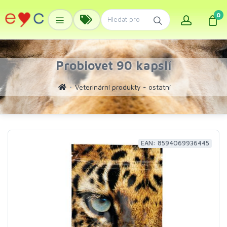
0
Probiovet 90 kapslí
Veterinární produkty - ostatní
EAN: 8594069936445