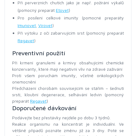
Při perverzních chutích jako je např. požírání výkalů
(pomocný preparát
Etovet
)
Pro posílení celkové imunity (pomocné preparáty
Imunovet
,
Virovet
)
Při výtoku z očí zabarvujícím srst (pomocný preparát
Regavet
)
Preventivní použití
Při krmení granulemi a krmivy obsahujícími chemické
konzervanty, které mají negativní vliv na zdravé zažívání
Proti všem poruchám imunity, včetně onkologických
onemocnění
Předcházení chorobám souvisejícím se stářím – šednutí
srsti, kloubní degenerace, selhávání ledvin (pomocný
preparát
Regavet
)
Doporučené dávkování
Podávejte bez přestávky nejdéle po dobu 3 týdnů.
Reakce organismu na koncentrát je individuální. Ve
většině případů poznáte změnu již za 3 dny. Poté se