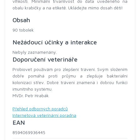
vlhkosti. Minimální trvanlivost do data uvedeného na
obalu krabičky a na etiketě. Ukládejte mimo dosah dětí!
Obsah
90 tobolek
Nežádoucí účinky a interakce
Nebyly zaznamenány.
Doporučení veterináře
Probiovet používám pro zlepšení trávení. Svým složením
dobře pomáhá proti průjmu a zlepšuje bakteriální
kolonizaci střev. Dobré trávení znamená i dobrou funkci
imunitního systému.
MVDr. Petr Hrabák
Přehled odborných poradců
Internetová veterinární poradna
EAN
8594069936445