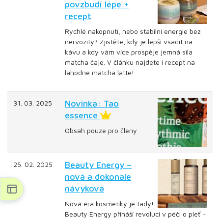
povzbudí lépe +
recept
Rychlé nakopnutí, nebo stabilní energie bez
nervozity? Zjistěte, kdy je lepší vsadit na
kávu a kdy vám více prospěje jemná síla
matcha čaje. V článku najdete i recept na
lahodné matcha latte!
Novinka: Tao
31. 03. 2025
essence
Obsah pouze pro členy
Beauty Energy –
25. 02. 2025
nová a dokonale
návyková
Nová éra kosmetiky je tady!
Beauty Energy přináší revoluci v péči o pleť –