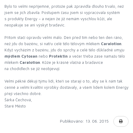
Bylo to velmi nepříjemné, protože pak zpravidla dlouho trvalo, než
jsem se jich zbavila. Postupem času jsem si vypracovala systém
s produkty Energy – a nejen že již nemám vyschlou kůži, ale
neopakuje se ani výskyt bradavic.
Přitom stačí opravdu velmi málo. Den před tím nebo ten den ráno,
než jdu do bazénu, si natřu celé tělo tělovým mlékem
Caralotion
.
Když vycházím z bazénu, jdu do sprchy a celé tělo důkladně umyju
mýdlem Cytosan
nebo
Protektin
a večer třeba zase namažu tělo
mlékem
Caralotion
. Kůže je krásně vláčná a bradavice
na chodidlech se již neobjevují.
Velmi pěkně děkuji týmu lidí, kteří se starají o to, aby se k nám tak
cenné a velmi kvalitní výrobky dostávaly, a všem lidem kolem Energy
přeji všechno dobré.
Šárka Čechová,
Staré Město
Publikováno: 13. 06. 2015