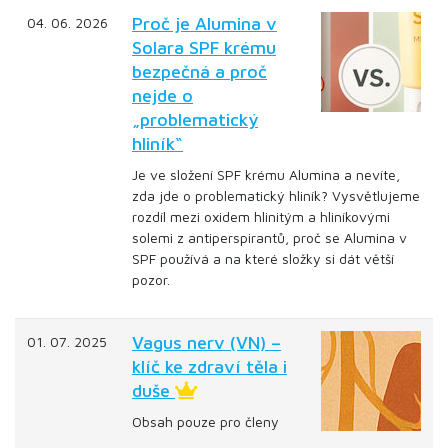
Proč je Alumina v
04. 06. 2026
Solara SPF krému
bezpečná a proč
nejde o
„problematický
hliník“
Je ve složení SPF krému Alumina a nevíte,
zda jde o problematický hliník? Vysvětlujeme
rozdíl mezi oxidem hlinitým a hliníkovými
solemi z antiperspirantů, proč se Alumina v
SPF používá a na které složky si dát větší
pozor.
Vagus nerv (VN) –
01. 07. 2025
klíč ke zdraví těla i
duše
Obsah pouze pro členy